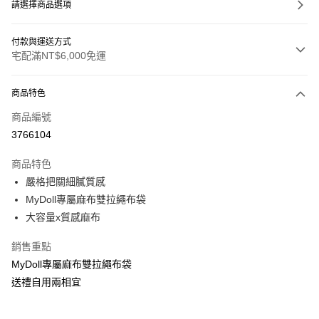
請選擇商品選項
付款與運送方式
宅配滿NT$6,000免運
付款方式
商品特色
信用卡一次付款
商品編號
信用卡分期付款
3766104
3 期 0 利率 每期
NT$99
21家銀行
商品特色
合作金庫商業銀行
第一商業銀行
超商取貨付款
嚴格把關細膩質感
華南商業銀行
彰化商業銀行
MyDoll專屬麻布雙拉繩布袋
LINE Pay
上海商業儲蓄銀行
台北富邦商業銀行
大容量x質感麻布
國泰世華商業銀行
兆豐國際商業銀行
Apple Pay
臺灣中小企業銀行
台中商業銀行
銷售重點
匯豐（台灣）商業銀行
華泰商業銀行
街口支付
MyDoll專屬麻布雙拉繩布袋
聯邦商業銀行
遠東國際商業銀行
元大商業銀行
永豐商業銀行
送禮自用兩相宜
悠遊付
玉山商業銀行
星展（台灣）商業銀行
台新國際商業銀行
中國信託商業銀行
AFTEE先享後付