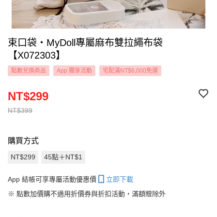
束口袋‧MyDoll專屬麻布雙拉繩布袋
【X072303】
點數兌換商品
App 獨享活動
宅配滿NT$6,000免運
NT$299
NT$399
購買方式
NT$299
45點＋NT$1
App 結帳可享專屬活動優惠價
立即下載
※
點數加價購不適用折價券與折扣活動，滿額贈除外