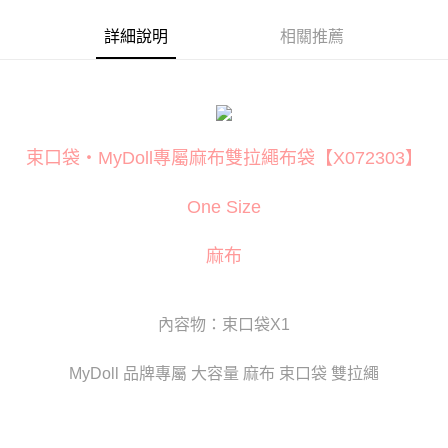
台灣樂天信用卡公司
相關說明
詳細說明
相關推薦
【關於「AFTEE先享後付」】
ATM付款
AFTEE先享後付是「在收到商品之後才付款」的支付方式。 讓您購物簡單
便利好安心！
貨到付款
１．簡單：不需註冊會員、不需綁卡、不需儲值。
２．便利：只要手機號碼，簡訊認證，即可結帳。
３．安心：先確認商品／服務後，再付款。
運送方式
束口袋‧MyDoll專屬麻布雙拉繩布袋【X072303】
【「AFTEE先享後付」結帳流程】
全家取貨付款
１．於結帳方式選擇「AFTEE先享後付」後，將跳轉至「AFTEE先享後付」
每筆NT$80
結帳頁面，進行簡訊認證並確認金額後，即可完成結帳。
One Size
２．訂單成立數日內，您將收到繳費通知簡訊。
付款後全家取貨
３．收到繳費通知簡訊後14天內，點擊此簡訊中的連結，可透過四大超商／
ATM／網路銀行／等多元方式進行付款，方視為交易完成。
麻布
每筆NT$80
※ 請注意：結帳手續完成當下不需立刻繳費，但若您需要取消訂單，請聯絡
購買商品的店家。未經商家同意取消之訂單仍視為有效，需透過AFTEE先享
萊爾富取貨付款
後付繳納相關費用。
內容物：束口袋X1
每筆NT$120
※ 交易是否成功請以「AFTEE先享後付 」之結帳頁面顯示為準，若有關於
是否繳費成功／繳費後需取消欲退款等相關疑問，請聯繫「AFTEE先享後付
客戶支援中心」
https://netprotections.freshdesk.com/support/home
付款後萊爾富取貨
MyDoll 品牌專屬 大容量 麻布 束口袋 雙拉繩
每筆NT$120
【注意事項】
１．透過由恩沛科技股份有限公司提供之「AFTEE先享後付」服務完成之交
7-11取貨付款
易，需依本服務之必要範圍內提供個人資料，並將交易相關給付款項請求債