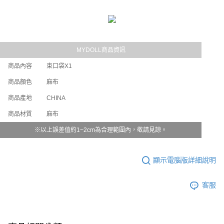
權轉讓予恩沛科技股份有限公司。
每筆NT$80
２．關於個人資料處理事宜，請瀏覽以下網址：
https://aftee.tw/terms/#terms3
付款後7-11取貨
３．未成年的使用者請事先徵得法定代理人或監護人之同意方可使用
每筆NT$80
「AFTEE先享後付」，若未經同意申辦者引起之損失，本公司不負相關責
任。
MYDOLL商品資訊
宅配
４．使用「AFTEE先享後付」時，將依據個別帳號之用戶狀況，依本公司即
時審查核予不同之上限額度；若仍有額度不足之情形，本公司將視審查結果
商品內容
束口袋X1
每筆NT$80，滿NT$6,000(含以上)免運費
請求用戶進行身份認證。
商品顏色
麻布
５．嚴禁一人註冊多個帳號或使用他人資訊註冊。若發現惡意使用之情形，
貨到付款(新竹貨運)
恩沛科技股份有限公司將有權停止該用戶之使用額度並採取法律行動。
商品產地
CHINA
每筆NT$120
商品材質
麻布
※以上誤差值約1~2cm為合理範圍內，敬請見諒。
顯示電腦版詳細說明
客服