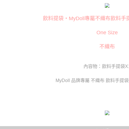
每筆NT$8
２．訂單
３．收到繳
／ATM／
付款後全
飲料提袋‧MyDoll專屬不織布飲料手提
※ 請注意
每筆NT$8
絡購買商品
先享後付
One Size
萊爾富取
※ 交易是
是否繳費成
每筆NT$1
不織布
付客戶支
付款後萊
【注意事
每筆NT$1
１．透過由
內容物：飲料手提袋X
交易，需
7-11取貨
求債權轉
２．關於
每筆NT$8
MyDoll 品牌專屬 不織布 飲料手提
https://aft
３．未成
付款後7-1
「AFTE
每筆NT$8
任。
４．使用「
宅配
即時審查
結果請求
每筆NT$8
５．嚴禁
形，恩沛
貨到付款(
動。