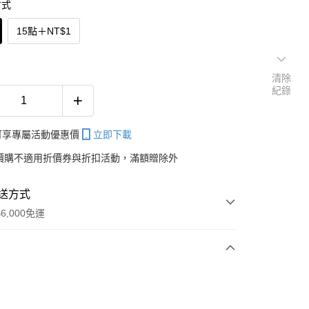
方式
15點
＋
NT$1
清除
紀錄
帳可享專屬活動優惠價
立即下載
價購不適用折價券與折扣活動，滿額贈除外
送方式
6,000免運
次付款
期付款