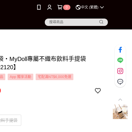
0
中文 (繁體)
袋‧MyDoll專屬不織布飲料手提袋
2120】
品
App 獨享活動
宅配滿NT$6,000免運
9
飲料手提袋