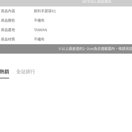
MYDOLL商品資訊
每筆NT$1
商品內容
飲料手提袋X1
商品顏色
不織布
商品產地
TAIWAN
商品材質
不織布
※以上誤差值約1~2cm為合理範圍內，敬請見
熱銷
全站排行