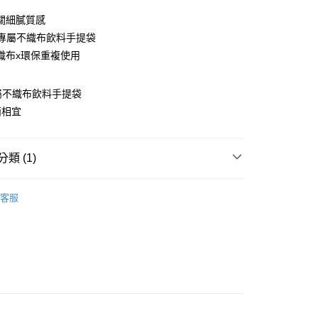
0 利率 每期
NT$23
21家銀行
關細膩質感
庫商業銀行
第一商業銀行
ll專屬不織布飲料手提袋
付款
業銀行
彰化商業銀行
織布x環保重複使用
業儲蓄銀行
台北富邦商業銀行
華商業銀行
兆豐國際商業銀行
l專屬不織布飲料手提袋
小企業銀行
台中商業銀行
台灣）商業銀行
華泰商業銀行
兩相宜
業銀行
遠東國際商業銀行
業銀行
永豐商業銀行
業銀行
星展（台灣）商業銀行
類 (1)
際商業銀行
中國信託商業銀行
享後付
天信用卡公司
客服
FTEE先享後付」】
先享後付是「在收到商品之後才付款」的支付方式。 讓您購物簡單
心！
：不需註冊會員、不需綁卡、不需儲值。
：只要手機號碼，簡訊認證，即可結帳。
：先確認商品／服務後，再付款。
EE先享後付」結帳流程】
方式選擇「AFTEE先享後付」後，將跳轉至「AFTEE先享後
付款
頁面，進行簡訊認證並確認金額後，即可完成結帳。