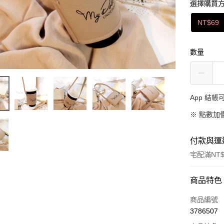
選擇購買
NT$69
數量
App 結
※
點數加
付款與運
宅配滿NT$
付款方式
商品特色
信用卡一
商品編號
3786507
信用卡分