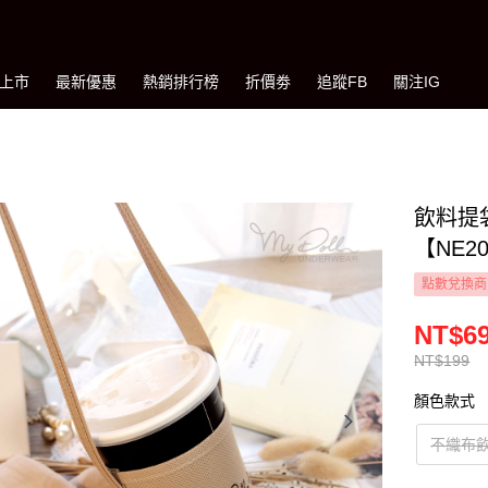
上市
最新優惠
熱銷排行榜
折價劵
追蹤FB
關注IG
飲料提
【NE20
點數兌換商
NT$6
NT$199
顏色款式
不織布