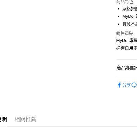
商品特色
3 期 
嚴格把
合作金
MyDo
超商取貨
華南商
質感不
LINE Pay
上海商
銷售重點
國泰世
Apple Pay
MyDol
臺灣中
匯豐（
送禮自用
街口支付
聯邦商
元大商
悠遊付
玉山商
商品相關分
台新國
AFTEE先
台灣樂
品牌小物
相關說明
分享
【關於「A
ATM付款
AFTEE
便利好安
貨到付款
１．簡單
２．便利
３．安心
說明
相關推薦
運送方式
【「AFT
１．於結帳
全家取貨
付」結帳