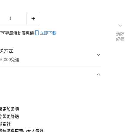
帳可享專屬活動優惠價
立即下載
清除
紀錄
送方式
6,000免運
次付款
期付款
0 利率 每期
NT$99
21家銀行
感更加柔順
庫商業銀行
第一商業銀行
穿著更舒適
付款
業銀行
彰化商業銀行
絲設計
業儲蓄銀行
台北富邦商業銀行
蕾絲滾邊更添小女人氣質