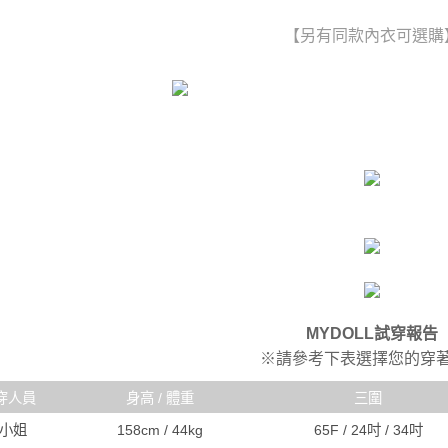
【另有同款內衣可選購
MYDOLL試穿報告
※請參考下表選擇您的穿
穿人員
身高 / 體重
三圍
R小姐
158cm / 44kg
65F / 24吋 / 34吋