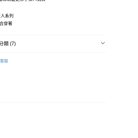
華商業銀行
兆豐國際商業銀行
小企業銀行
台中商業銀行
台灣）商業銀行
華泰商業銀行
女人系列
業銀行
遠東國際商業銀行
適合穿著
業銀行
永豐商業銀行
業銀行
星展（台灣）商業銀行
際商業銀行
中國信託商業銀行
享後付
類 (7)
天信用卡公司
FTEE先享後付」】
S-5L
先享後付是「在收到商品之後才付款」的支付方式。 讓您購物簡單
客服
‧ XS-6L
心！
：不需註冊會員、不需綁卡、不需儲值。
扣
2件現折50
：只要手機號碼，簡訊認證，即可結帳。
：先確認商品／服務後，再付款。
內褲 ‧ XS-7L
XS-S
EE先享後付」結帳流程】
內褲 ‧ XS-7L
M
方式選擇「AFTEE先享後付」後，將跳轉至「AFTEE先享後
付款
頁面，進行簡訊認證並確認金額後，即可完成結帳。
內褲 ‧ XS-7L
L
0
成立數日內，您將收到繳費通知簡訊。
費通知簡訊後14天內，點擊此簡訊中的連結，可透過四大超商
內褲 ‧ XS-7L
XL
網路銀行／等多元方式進行付款，方視為交易完成。
家取貨
：結帳手續完成當下不需立刻繳費，但若您需要取消訂單，請聯
0
的店家。未經商家同意取消之訂單仍視為有效，需透過AFTEE
繳納相關費用。