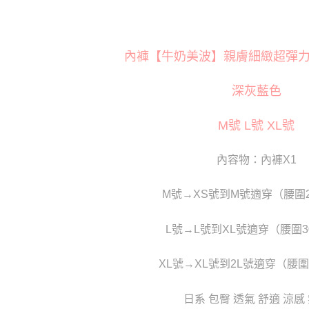
萊爾富取
※ 交易是
是否繳費成
每筆NT$1
付客戶支
付款後萊
內褲【牛奶美波】親膚細緻超彈力三角
【注意事
每筆NT$1
１．透過由
交易，需
深灰藍色
7-11取貨
求債權轉
２．關於
每筆NT$8
M號 L號 XL號
https://aft
３．未成
付款後7-1
「AFTE
每筆NT$8
內容物：內褲X1
任。
４．使用「
宅配
即時審查
M號→XS號到M號適穿（腰圍
結果請求
每筆NT$8
５．嚴禁
形，恩沛
貨到付款(
L號→L號到XL號適穿（腰圍3
動。
每筆NT$1
XL號→XL號到2L號適穿（腰圍
國家/地區
日系 包臀 透氣 舒適 涼感