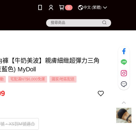
0
中文 (繁體)
M 內褲【牛奶美波】親膚細緻超彈力三角
藍色) MyDoll
活動
宅配滿NT$6,000免運
國家/地區配送
99
號‧XS到M號適合