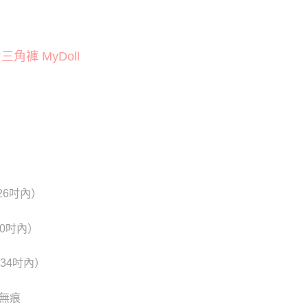
貨付款
否成功請以「AFTEE先享後付 」之結帳頁面顯示為準，若有關於
功／繳費後需取消欲退款等相關疑問，請聯繫「AFTEE先享後
20
援中心」
https://netprotections.freshdesk.com/support/home
爾富取貨
褲 MyDoll
項】
20
恩沛科技股份有限公司提供之「AFTEE先享後付」服務完成之
依本服務之必要範圍內提供個人資料，並將交易相關給付款項請
付款
讓予恩沛科技股份有限公司。
個人資料處理事宜，請瀏覽以下網址：
0
ee.tw/terms/#terms3
年的使用者請事先徵得法定代理人或監護人之同意方可使用
1取貨
E先享後付」，若未經同意申辦者引起之損失，本公司不負相關責
0
AFTEE先享後付」時，將依據個別帳號之用戶狀況，依本公司
核予不同之上限額度；若仍有額度不足之情形，本公司將視審查
26吋內）
用戶進行身份認證。
0，滿NT$6,000(含以上)免運費
一人註冊多個帳號或使用他人資訊註冊。若發現惡意使用之情
科技股份有限公司將有權停止該用戶之使用額度並採取法律行
新竹貨運)
0吋內）
20
34吋內）
配送
查看運費
 無痕