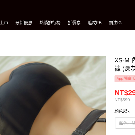
上市
最新優惠
熱銷排行榜
折價劵
追蹤FB
關注IG
XS-
褲 (深灰
App 獨享
NT$2
NT$590
顏色尺寸
藍色‧M