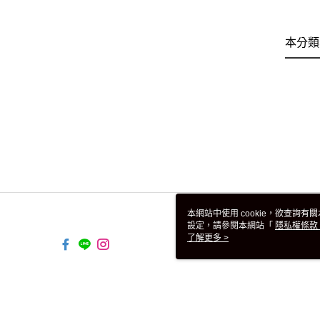
本分類
本網站中使用 cookie，欲查詢有關
設定，請參閱本網站「
隱私權條款
使用 cookie。
了解更多 >