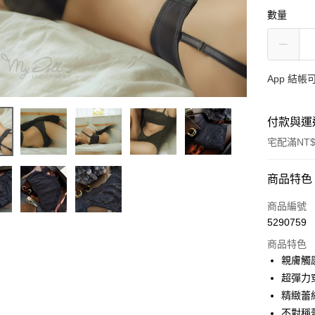
數量
App 結
付款與運
宅配滿NT$
付款方式
商品特色
信用卡一
商品編號
5290759
信用卡分
商品特色
3 期 
親膚觸
合作金
超彈力
超商取貨
華南商
精緻蕾
LINE Pay
上海商
不對稱