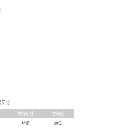
】
著尺寸
試穿尺寸
穿著感
M號
適合