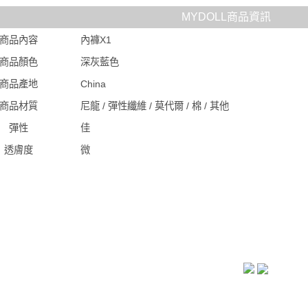
MYDOLL商品資訊
商品內容
內褲X1
商品顏色
深灰藍色
商品產地
China
商品材質
尼龍 / 彈性纖維 / 莫代爾 / 棉 / 其他
彈性
佳
透膚度
微