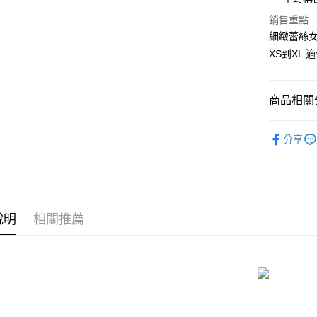
國泰世
Apple Pay
銷售重點
臺灣中
匯豐（
細緻蕾絲
街口支付
聯邦商
XS到XL 
元大商
悠遊付
玉山商
台新國
AFTEE先
商品相關分
台灣樂
相關說明
【關於「A
三角褲 ‧ X
ATM付款
AFTEE
分享
品牌內睡衣 
便利好安
貨到付款
１．簡單
優惠．折
２．便利
３．安心
📏依尺寸選
運送方式
【「AFT
說明
相關推薦
📏依尺寸選
１．於結帳
全家取貨
付」結帳
📏依尺寸選
每筆NT$8
２．訂單
３．收到繳
📏依尺寸選
／ATM／
付款後全
※ 請注意
每筆NT$8
絡購買商品
先享後付