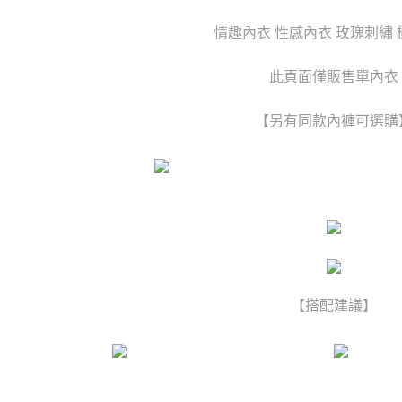
每筆NT$1
情趣內衣 性感內衣 玫瑰刺繡
國家/地區
此頁面僅販售單內衣
【另有同款內褲可選購
【搭配建議】