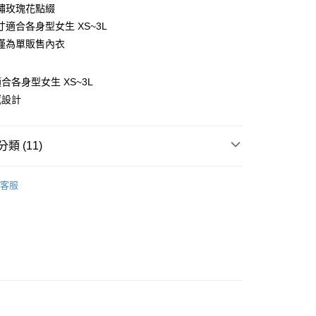
0 利率 每期
NT$163
21家銀行
繡玫瑰花點綴
庫商業銀行
第一商業銀行
適合各身型女生 XS~3L
付款
業銀行
彰化商業銀行
僅為單販售內衣
業儲蓄銀行
台北富邦商業銀行
華商業銀行
兆豐國際商業銀行
合各身型女生 XS~3L
小企業銀行
台中商業銀行
台灣）商業銀行
華泰商業銀行
感設計
業銀行
遠東國際商業銀行
業銀行
永豐商業銀行
業銀行
星展（台灣）商業銀行
類 (11)
際商業銀行
中國信託商業銀行
享後付
天信用卡公司
‧ XS-6L
客服
FTEE先享後付」】
情人節款式推薦 ❤️
先享後付是「在收到商品之後才付款」的支付方式。 讓您購物簡單
心！
 ‧ 單內衣
：不需註冊會員、不需綁卡、不需儲值。
：只要手機號碼，簡訊認證，即可結帳。
挑逗愛愛系列
：先確認商品／服務後，再付款。
挑逗愛愛系列
雪乳誘惑鏤空款
EE先享後付」結帳流程】
馬甲/內衣 ‧ XS-6L
XS-S
方式選擇「AFTEE先享後付」後，將跳轉至「AFTEE先享後
付款
頁面，進行簡訊認證並確認金額後，即可完成結帳。
馬甲/內衣 ‧ XS-6L
M
成立數日內，您將收到繳費通知簡訊。