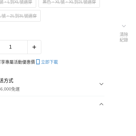
號‧L到XL號適穿
黑色‧XL號‧XL到2L號適穿
L號‧2L到3L號適穿
清除
紀錄
帳可享專屬活動優惠價
立即下載
送方式
6,000免運
次付款
期付款