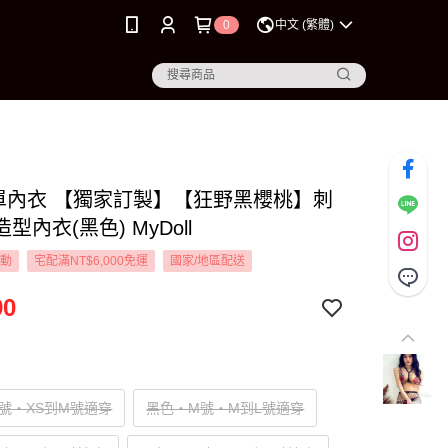
0
中文 (繁體)
3L單內衣 【獨家訂製】【狂野黑櫻桃】刺
型內衣(黑色) MyDoll
活動
宅配滿NT$6,000免運
國家/地區配送
90
號‧XS到M號適穿
黑色‧M號‧M到L號適穿