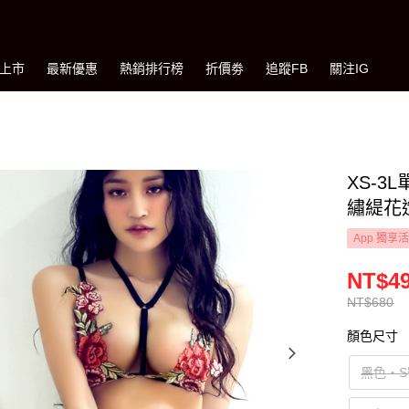
上市
最新優惠
熱銷排行榜
折價劵
追蹤FB
關注IG
XS-
繡緹花造
App 獨享
NT$4
NT$680
顏色尺寸
黑色‧S