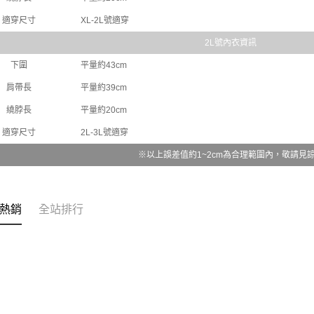
適穿尺寸
XL-2L號適穿
2L號內衣資訊
下圍
平量約43cm
肩帶長
平量約39cm
繞脖長
平量約20cm
適穿尺寸
2L-3L號適穿
※以上誤差值約1~2cm為合理範圍內，敬請見
熱銷
全站排行