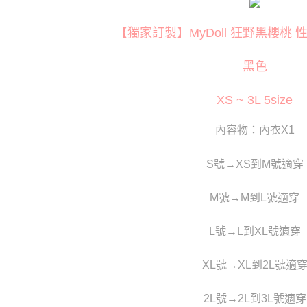
每筆NT$8
３．收到繳
📏依尺寸選
／ATM／
付款後全
【獨家訂製】MyDoll 狂野黑櫻桃
※ 請注意
📏依尺寸選
每筆NT$8
絡購買商品
先享後付
📏依尺寸選
黑色
萊爾富取
※ 交易是
是否繳費成
📏依尺寸選
每筆NT$1
XS ~ 3L 5size
付客戶支
付款後萊
【注意事
內容物：內衣X1
每筆NT$1
１．透過由
交易，需
7-11取貨
求債權轉
S號→XS到M號適穿
２．關於
每筆NT$8
https://aft
M號→M到L號適穿
３．未成
付款後7-1
「AFTE
每筆NT$8
任。
L號→L到XL號適穿
４．使用「
宅配
即時審查
結果請求
每筆NT$8
XL號→XL到2L號適
５．嚴禁
形，恩沛
貨到付款(
動。
2L號→2L到3L號適穿