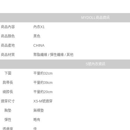
MYDOLL商品資訊
商品內容
內衣X1
商品顏色
黑色
商品產地
CHINA
商品材質
聚酯纖維 / 彈性纖維 / 其他
S號內衣資訊
下圍
平量約32cm
肩帶長
平量約39cm
繞脖長
平量約20cm
適穿尺寸
XS-M號適穿
胸墊
無襯墊
彈性
略有
透膚度
佳