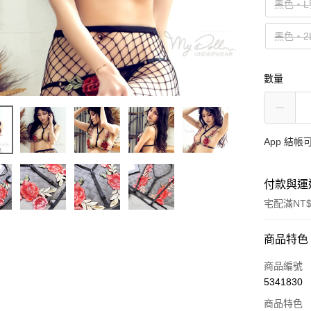
黑色‧L
黑色‧2
數量
App 結
付款與運
宅配滿NT$
付款方式
商品特色
信用卡一
商品編號
5341830
信用卡分
商品特色