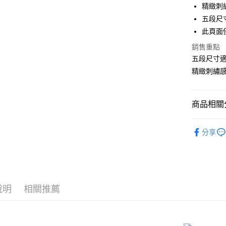
3 期 
精緻刺
合作金
五段尺寸
超商取貨
華南商
此頁面
LINE Pay
上海商
銷售重點
國泰世
Apple Pay
五段尺寸適
臺灣中
匯豐（
精緻刺繡
街口支付
聯邦商
元大商
悠遊付
玉山商
商品相關分
台新國
AFTEE先
台灣樂
品牌內睡衣 
相關說明
分享
【關於「A
顏色館別
ATM付款
AFTEE
便利好安
性感薄蕾絲
貨到付款
１．簡單
２．便利
❤️ 閨房
３．安心
說明
相關推薦
❤️ 閨房
運送方式
【「AFT
📏依尺寸選
１．於結帳
全家取貨
付」結帳
📏依尺寸選
２．訂單