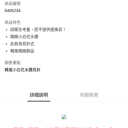
商品編號
信用卡分期付款
5405234
3 期 0 利率 每期
NT$99
21家銀行
商品特色
合作金庫商業銀行
第一商業銀行
超商取貨付款
因衛生考量，恕不提供退換貨！
華南商業銀行
彰化商業銀行
精緻小白花水鑽
LINE Pay
上海商業儲蓄銀行
台北富邦商業銀行
此款為耳針式
國泰世華商業銀行
兆豐國際商業銀行
Apple Pay
韓風精緻飾品
臺灣中小企業銀行
台中商業銀行
匯豐（台灣）商業銀行
華泰商業銀行
街口支付
銷售重點
聯邦商業銀行
遠東國際商業銀行
元大商業銀行
永豐商業銀行
韓風小白花水鑽耳針
悠遊付
玉山商業銀行
星展（台灣）商業銀行
台新國際商業銀行
中國信託商業銀行
AFTEE先享後付
台灣樂天信用卡公司
相關說明
詳細說明
相關推薦
【關於「AFTEE先享後付」】
ATM付款
AFTEE先享後付是「在收到商品之後才付款」的支付方式。 讓您購物簡單
便利好安心！
貨到付款
１．簡單：不需註冊會員、不需綁卡、不需儲值。
２．便利：只要手機號碼，簡訊認證，即可結帳。
３．安心：先確認商品／服務後，再付款。
運送方式