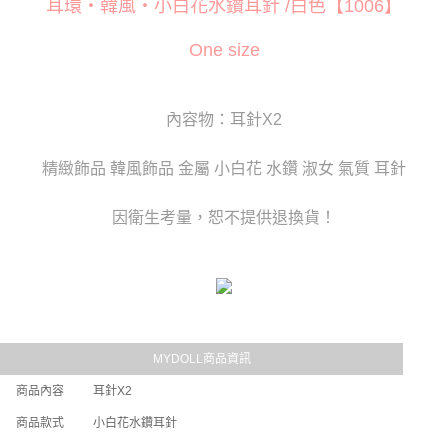
耳環‧韓風‧小白花水鑽耳針 /白色【1006】
【「AFTEE先享後付」結帳流程】
全家取貨付款
１．於結帳方式選擇「AFTEE先享後付」後，將跳轉至「AFTEE先享後付」
每筆NT$80
結帳頁面，進行簡訊認證並確認金額後，即可完成結帳。
One size
２．訂單成立數日內，您將收到繳費通知簡訊。
付款後全家取貨
３．收到繳費通知簡訊後14天內，點擊此簡訊中的連結，可透過四大超商／
ATM／網路銀行／等多元方式進行付款，方視為交易完成。
每筆NT$80
內容物：耳針X2
※ 請注意：結帳手續完成當下不需立刻繳費，但若您需要取消訂單，請聯絡
購買商品的店家。未經商家同意取消之訂單仍視為有效，需透過AFTEE先享
萊爾富取貨付款
後付繳納相關費用。
精緻飾品 韓風飾品 金屬 小白花 水鑽 淑女 氣質 耳針
每筆NT$120
※ 交易是否成功請以「AFTEE先享後付 」之結帳頁面顯示為準，若有關於
是否繳費成功／繳費後需取消欲退款等相關疑問，請聯繫「AFTEE先享後付
客戶支援中心」
https://netprotections.freshdesk.com/support/home
付款後萊爾富取貨
因衛生考量，恕不提供退換貨！
每筆NT$120
【注意事項】
１．透過由恩沛科技股份有限公司提供之「AFTEE先享後付」服務完成之交
7-11取貨付款
易，需依本服務之必要範圍內提供個人資料，並將交易相關給付款項請求債
權轉讓予恩沛科技股份有限公司。
每筆NT$80
２．關於個人資料處理事宜，請瀏覽以下網址：
https://aftee.tw/terms/#terms3
付款後7-11取貨
３．未成年的使用者請事先徵得法定代理人或監護人之同意方可使用
MYDOLL商品資訊
每筆NT$80
「AFTEE先享後付」，若未經同意申辦者引起之損失，本公司不負相關責
任。
商品內容
耳針X2
宅配
４．使用「AFTEE先享後付」時，將依據個別帳號之用戶狀況，依本公司即
商品款式
小白花水鑽耳針
時審查核予不同之上限額度；若仍有額度不足之情形，本公司將視審查結果
每筆NT$80，滿NT$6,000(含以上)免運費
請求用戶進行身份認證。