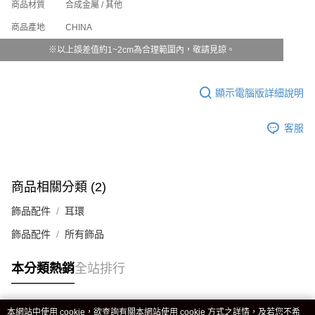
商品材質
合成金屬 / 其他
５．嚴禁一人註冊多個帳號或使用他人資訊註冊。若發現惡意使用之情形，
貨到付款(新竹貨運)
恩沛科技股份有限公司將有權停止該用戶之使用額度並採取法律行動。
商品產地
CHINA
每筆NT$120
※以上誤差值約1~2cm為合理範圍內，敬請見諒。
國家/地區配送
查看運費
顯示電腦版詳細說明
客服
商品相關分類 (2)
飾品配件
耳環
飾品配件
所有飾品
本分類熱銷
全站排行
本網站中使用 cookie，欲查詢有關本網站使用 cookie 方式之詳情，及若您不希