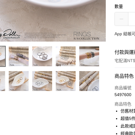
數量
App 結
付款與運
宅配滿NT$
付款方式
商品特色
信用卡一
商品編號
5497600
信用卡分
商品特色
3 期 
仿舊材
合作金
超值5
超商取貨
華南商
此款戒
LINE Pay
上海商
經典歐