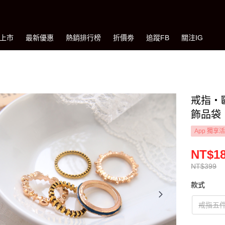
上市
最新優惠
熱銷排行榜
折價劵
追蹤FB
關注IG
戒指‧
飾品袋
App 獨享
NT$1
NT$399
款式
戒指五