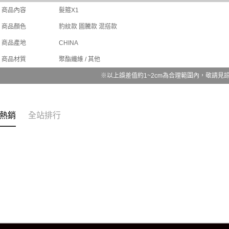
每筆NT$8
５．嚴禁
商品內容
髮箍X1
形，恩沛
貨到付款(
動。
商品顏色
豹紋款 圖騰款 混搭款
每筆NT$1
商品產地
CHINA
國家/地區
商品材質
聚酯纖維 / 其他
※以上誤差值約1~2cm為合理範圍內，敬請見
熱銷
全站排行