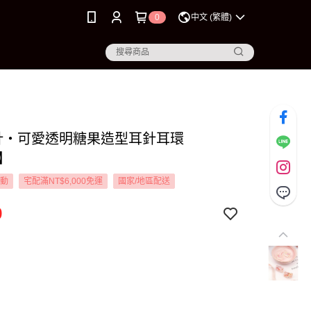
0
中文 (繁體)
銀針‧可愛透明糖果造型耳針耳環
1】
活動
宅配滿NT$6,000免運
國家/地區配送
9