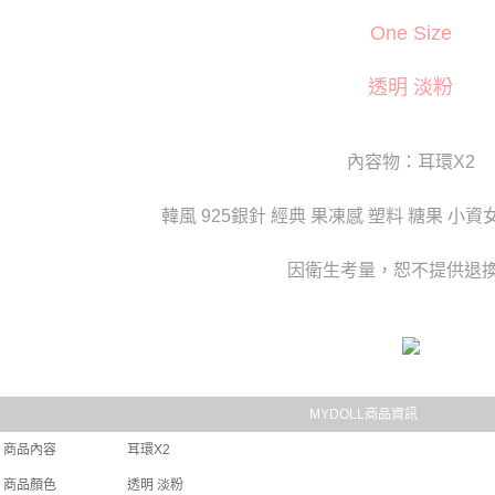
萊爾富取
※ 交易是
One Size
是否繳費成
每筆NT$1
付客戶支
付款後萊
透明 淡粉
【注意事
每筆NT$1
１．透過由
交易，需
7-11取貨
求債權轉
內容物：耳環X2
２．關於
每筆NT$8
https://aft
韓風 925銀針 經典 果凍感 塑料 糖果 小資
３．未成
付款後7-1
「AFTE
每筆NT$8
任。
因衛生考量，恕不提供退
４．使用「
宅配
即時審查
結果請求
每筆NT$8
５．嚴禁
形，恩沛
貨到付款(
動。
每筆NT$1
MYDOLL商品資訊
國家/地區
商品內容
耳環X2
商品顏色
透明 淡粉