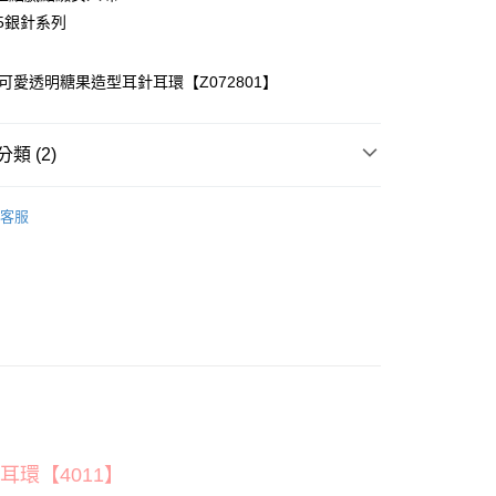
華商業銀行
兆豐國際商業銀行
25銀針系列
小企業銀行
台中商業銀行
台灣）商業銀行
華泰商業銀行
業銀行
遠東國際商業銀行
‧可愛透明糖果造型耳針耳環【Z072801】
業銀行
永豐商業銀行
業銀行
星展（台灣）商業銀行
際商業銀行
中國信託商業銀行
享後付
類 (2)
天信用卡公司
FTEE先享後付」】
耳環
先享後付是「在收到商品之後才付款」的支付方式。 讓您購物簡單
客服
所有飾品
心！
：不需註冊會員、不需綁卡、不需儲值。
：只要手機號碼，簡訊認證，即可結帳。
：先確認商品／服務後，再付款。
EE先享後付」結帳流程】
方式選擇「AFTEE先享後付」後，將跳轉至「AFTEE先享後
付款
頁面，進行簡訊認證並確認金額後，即可完成結帳。
0
成立數日內，您將收到繳費通知簡訊。
費通知簡訊後14天內，點擊此簡訊中的連結，可透過四大超商
網路銀行／等多元方式進行付款，方視為交易完成。
家取貨
：結帳手續完成當下不需立刻繳費，但若您需要取消訂單，請聯
0
耳環【4011】
的店家。未經商家同意取消之訂單仍視為有效，需透過AFTEE
繳納相關費用。