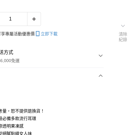
帳可享專屬活動優惠價
立即下載
清除
紀錄
送方式
6,000免運
次付款
期付款
0 利率 每期
NT$33
21家銀行
考量，恕不提供退換貨！
庫商業銀行
第一商業銀行
妞必備多款流行耳環
付款
業銀行
彰化商業銀行
涼透明果凍感
業儲蓄銀行
台北富邦商業銀行
型細膩點綴女人味