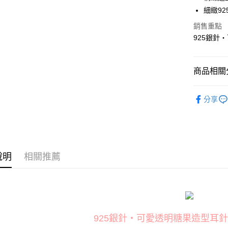
國泰世
細緻9
Apple Pay
臺灣中
匯豐（
銷售重點
街口支付
聯邦商
925銀針
元大商
悠遊付
玉山商
台新國
AFTEE先
商品相關分
台灣樂
相關說明
【關於「A
飾品配件
ATM付款
AFTEE
分享
飾品配件
便利好安
貨到付款
１．簡單
２．便利
３．安心
運送方式
【「AFT
說明
相關推薦
１．於結帳
全家取貨
付」結帳
每筆NT$8
２．訂單
３．收到繳
／ATM／
付款後全
※ 請注意
每筆NT$8
925銀針‧可愛透明糖果造型耳針
絡購買商品
先享後付