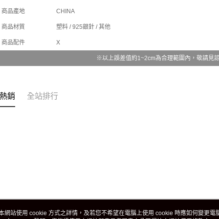
商品產地
CHINA
商品材質
塑料 / 925銀針 / 其他
商品配件
X
※以上誤差值約1~2cm為合理範圍內，敬請見
熱銷
全站排行
本網站使用 cookie 方式之詳情，及若您不希望在電腦上使用 cookie 時應如何變更電腦的