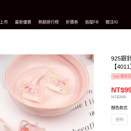
上市
最新優惠
熱銷排行榜
折價劵
追蹤FB
關注IG
925
【401
App 獨享
NT$9
NT$399
顏色款式
透明