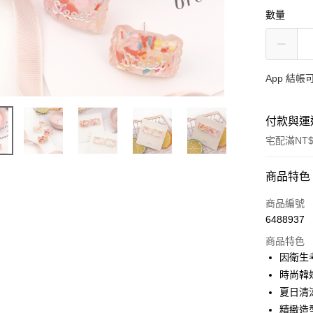
數量
App 結
付款與運
宅配滿NT$
付款方式
商品特色
信用卡一
商品編號
6488937
信用卡分
商品特色
3 期 
因衛生
合作金
時尚韓
超商取貨
華南商
夏日清
LINE Pay
上海商
精緻造