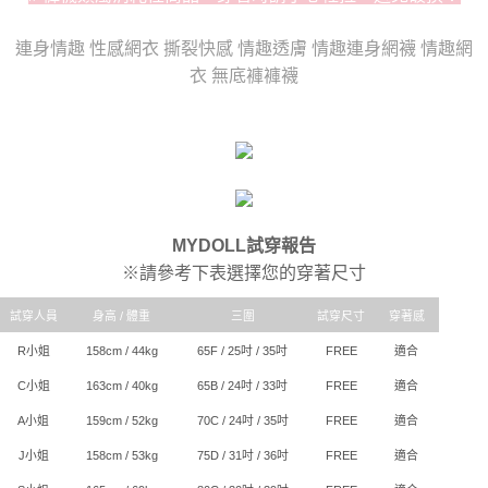
時審查核予不同之上限額度；若仍有額度不足之情形，本公司將視審查結果
每筆NT$80，滿NT$6,000(含以上)免運費
請求用戶進行身份認證。
５．嚴禁一人註冊多個帳號或使用他人資訊註冊。若發現惡意使用之情形，
連身情趣 性感網衣 撕裂快感 情趣透膚 情趣連身網襪 情趣網
貨到付款(新竹貨運)
恩沛科技股份有限公司將有權停止該用戶之使用額度並採取法律行動。
衣 無底褲褲襪
每筆NT$120
國家/地區配送
查看運費
MYDOLL試穿報告
※請參考下表選擇您的穿著尺寸
試穿人員
身高 / 體重
三圍
試穿尺寸
穿著感
R小姐
158cm / 44kg
65F / 25吋 / 35吋
FREE
適合
C小姐
163cm / 40kg
65B / 24吋 / 33吋
FREE
適合
A小姐
159cm / 52kg
70C / 24吋 / 35吋
FREE
適合
J小姐
158cm / 53kg
75D / 31吋 / 36吋
FREE
適合