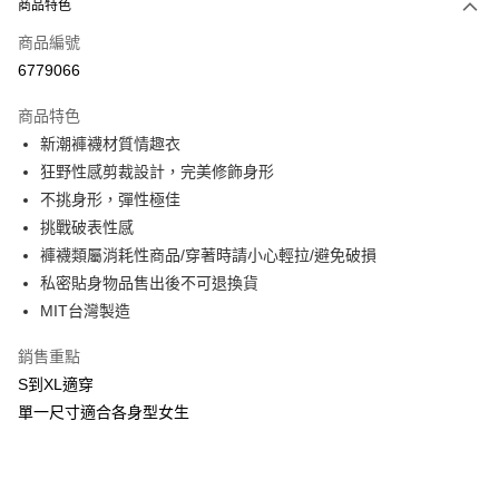
商品特色
信用卡一次付款
商品編號
信用卡分期付款
6779066
3 期 0 利率 每期
NT$163
21家銀行
商品特色
合作金庫商業銀行
第一商業銀行
超商取貨付款
新潮褲襪材質情趣衣
華南商業銀行
彰化商業銀行
狂野性感剪裁設計，完美修飾身形
LINE Pay
上海商業儲蓄銀行
台北富邦商業銀行
不挑身形，彈性極佳
國泰世華商業銀行
兆豐國際商業銀行
Apple Pay
挑戰破表性感
臺灣中小企業銀行
台中商業銀行
匯豐（台灣）商業銀行
華泰商業銀行
褲襪類屬消耗性商品/穿著時請小心輕拉/避免破損
街口支付
聯邦商業銀行
遠東國際商業銀行
私密貼身物品售出後不可退換貨
元大商業銀行
永豐商業銀行
悠遊付
MIT台灣製造
玉山商業銀行
星展（台灣）商業銀行
台新國際商業銀行
中國信託商業銀行
AFTEE先享後付
銷售重點
台灣樂天信用卡公司
相關說明
S到XL適穿
【關於「AFTEE先享後付」】
單一尺寸適合各身型女生
ATM付款
AFTEE先享後付是「在收到商品之後才付款」的支付方式。 讓您購物簡單
便利好安心！
貨到付款
１．簡單：不需註冊會員、不需綁卡、不需儲值。
２．便利：只要手機號碼，簡訊認證，即可結帳。