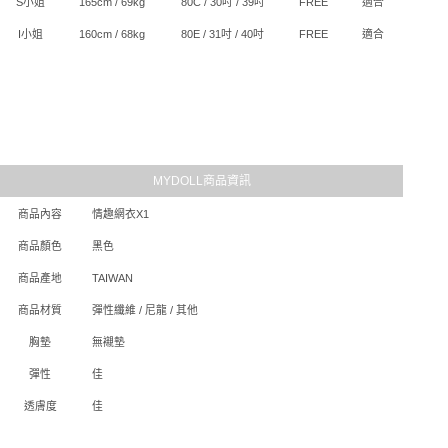
S小姐
165cm / 69kg
80C / 30吋 / 39吋
FREE
適合
I小姐
160cm / 68kg
80E / 31吋 / 40吋
FREE
適合
MYDOLL商品資訊
商品內容
情趣網衣X1
商品顏色
黑色
商品產地
TAIWAN
商品材質
彈性纖維 / 尼龍 / 其他
胸墊
無襯墊
彈性
佳
透膚度
佳