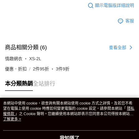
顯示電腦版詳細說明
客服
商品相關分類 (6)
查看全部
情趣網衣 ‧ XS-2L
優惠．折扣
2件95折 ‧ 3件9折
本分類熱銷
全站排行
本網站中使用 cookie，欲查詢有關本網站使用 cookie 方式之詳情，及若您不希
熱門標籤
望在電腦上使用 cookie 時應如何變更電腦的 cookie 設定，請參閱本網站「
隱私
權條款
」之 Cookie 聲明。您繼續使用本網站即表示您同意本公司得按本網站使
用條款之 Cookie 聲明使用 cookie。
了解更多 >
我知道了