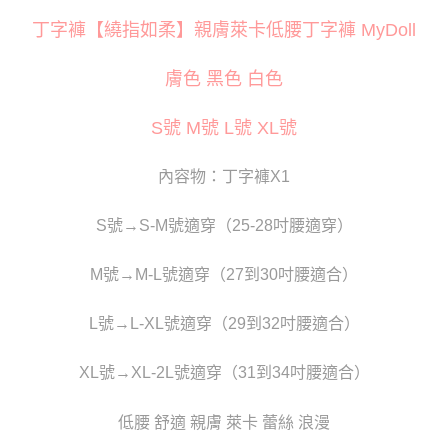
３．安心：先確認商品／服務後，再付款。
運送方式
丁字褲【繞指如柔】親膚萊卡低腰丁字褲 MyDoll
【「AFTEE先享後付」結帳流程】
全家取貨付款
１．於結帳方式選擇「AFTEE先享後付」後，將跳轉至「AFTEE先享後付」
每筆NT$80
結帳頁面，進行簡訊認證並確認金額後，即可完成結帳。
膚色 黑色 白色
２．訂單成立數日內，您將收到繳費通知簡訊。
付款後全家取貨
３．收到繳費通知簡訊後14天內，點擊此簡訊中的連結，可透過四大超商／
S號 M號 L號 XL號
ATM／網路銀行／等多元方式進行付款，方視為交易完成。
每筆NT$80
※ 請注意：結帳手續完成當下不需立刻繳費，但若您需要取消訂單，請聯絡
購買商品的店家。未經商家同意取消之訂單仍視為有效，需透過AFTEE先享
萊爾富取貨付款
內容物：丁字褲X1
後付繳納相關費用。
每筆NT$120
※ 交易是否成功請以「AFTEE先享後付 」之結帳頁面顯示為準，若有關於
是否繳費成功／繳費後需取消欲退款等相關疑問，請聯繫「AFTEE先享後付
S號→S-M號適穿（25-28吋腰適穿）
客戶支援中心」
https://netprotections.freshdesk.com/support/home
付款後萊爾富取貨
每筆NT$120
【注意事項】
M號→M-L號適穿（27到30吋腰適合）
１．透過由恩沛科技股份有限公司提供之「AFTEE先享後付」服務完成之交
7-11取貨付款
易，需依本服務之必要範圍內提供個人資料，並將交易相關給付款項請求債
L號→L-XL號適穿（29到32吋腰適合）
權轉讓予恩沛科技股份有限公司。
每筆NT$80
２．關於個人資料處理事宜，請瀏覽以下網址：
https://aftee.tw/terms/#terms3
付款後7-11取貨
XL號→XL-2L號適穿（31到34吋腰適合）
３．未成年的使用者請事先徵得法定代理人或監護人之同意方可使用
每筆NT$80
「AFTEE先享後付」，若未經同意申辦者引起之損失，本公司不負相關責
任。
低腰 舒適 親膚 萊卡 蕾絲 浪漫
宅配
４．使用「AFTEE先享後付」時，將依據個別帳號之用戶狀況，依本公司即