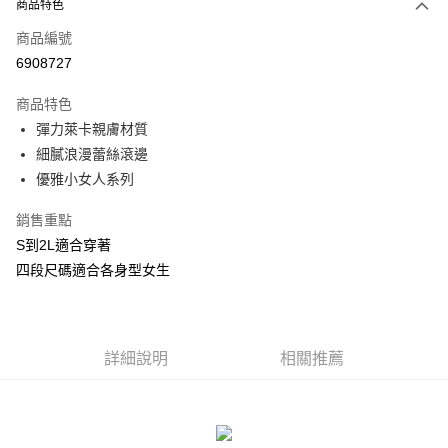
商品特色
信用卡一次付款
商品編號
信用卡分期付款
6908727
3 期 0 利率 每期
NT$99
21家銀行
商品特色
合作金庫商業銀行
第一商業銀行
超商取貨付款
彈力萊卡親膚材質
華南商業銀行
彰化商業銀行
細膩浪漫蕾絲滾邊
LINE Pay
上海商業儲蓄銀行
台北富邦商業銀行
優雅小女人系列
國泰世華商業銀行
兆豐國際商業銀行
Apple Pay
臺灣中小企業銀行
台中商業銀行
銷售重點
匯豐（台灣）商業銀行
華泰商業銀行
街口支付
S到2L適合穿著
聯邦商業銀行
遠東國際商業銀行
元大商業銀行
永豐商業銀行
四段尺碼適合各身型女生
悠遊付
玉山商業銀行
星展（台灣）商業銀行
台新國際商業銀行
中國信託商業銀行
AFTEE先享後付
台灣樂天信用卡公司
相關說明
詳細說明
相關推薦
【關於「AFTEE先享後付」】
ATM付款
AFTEE先享後付是「在收到商品之後才付款」的支付方式。 讓您購物簡單
便利好安心！
貨到付款
１．簡單：不需註冊會員、不需綁卡、不需儲值。
２．便利：只要手機號碼，簡訊認證，即可結帳。