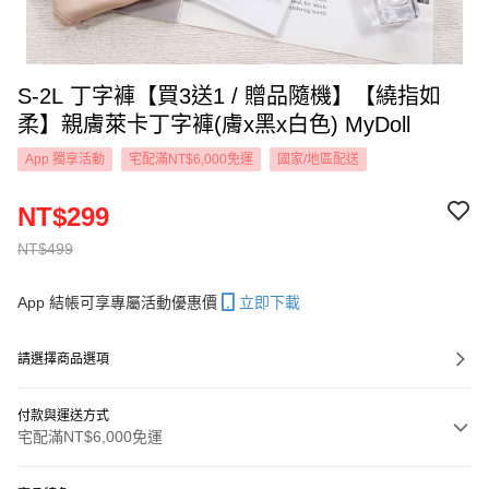
S-2L 丁字褲【買3送1 / 贈品隨機】【繞指如
柔】親膚萊卡丁字褲(膚x黑x白色) MyDoll
App 獨享活動
宅配滿NT$6,000免運
國家/地區配送
NT$299
NT$499
App 結帳可享專屬活動優惠價
立即下載
請選擇商品選項
付款與運送方式
宅配滿NT$6,000免運
付款方式