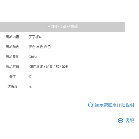
MYDOLL商品資訊
商品內容
丁字褲X1
商品顏色
膚色 黑色 白色
商品產地
China
商品材質
彈性纖維 / 尼龍 / 棉 / 其他
彈性
佳
透膚度
無
顯示電腦版詳細說明
客服