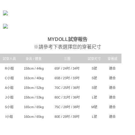
時審查核予不同之上限額度；若仍有額度不足之情形，本公司將視審查結果
每筆NT$80，滿NT$6,000(含以上)免運費
請求用戶進行身份認證。
５．嚴禁一人註冊多個帳號或使用他人資訊註冊。若發現惡意使用之情形，
貨到付款(新竹貨運)
恩沛科技股份有限公司將有權停止該用戶之使用額度並採取法律行動。
每筆NT$120
國家/地區配送
查看運費
MYDOLL試穿報告
※請參考下表選擇您的穿著尺寸
試穿人員
身高 / 體重
三圍
試穿尺寸
穿著感
R小姐
158cm / 44kg
65F / 24吋 / 34吋
S號
適合
C小姐
163cm / 40kg
65B / 23吋 / 33吋
S號
適合
A小姐
159cm / 52kg
70C / 25吋 / 36吋
S號
適合
J小姐
158cm / 53kg
80C / 31吋 / 36吋
L號
適合
S小姐
165cm / 65kg
75C / 28吋 / 38吋
M號
適合
I小姐
160cm / 65kg
80E / 29吋 / 39吋
L號
適合