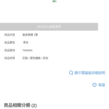
時審查核予不同之上限額度；若仍有額度不足之情形，本公司將視審查結果
每筆NT$80，滿NT$6,000(含以上)免運費
請求用戶進行身份認證。
５．嚴禁一人註冊多個帳號或使用他人資訊註冊。若發現惡意使用之情形，
貨到付款(新竹貨運)
恩沛科技股份有限公司將有權停止該用戶之使用額度並採取法律行動。
每筆NT$120
國家/地區配送
查看運費
MYDOLL商品資訊
商品內容
連身網襪 1雙
商品顏色
黑色
商品產地
TAIWAN
商品材質
尼龍 / 彈性纖維 / 其他
顯示電腦版詳細說明
客服
商品相關分類 (2)