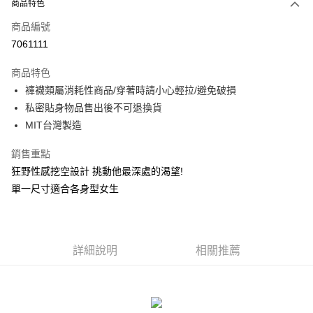
商品特色
信用卡一次付款
商品編號
信用卡分期付款
7061111
3 期 0 利率 每期
NT$99
21家銀行
商品特色
合作金庫商業銀行
第一商業銀行
超商取貨付款
褲襪類屬消耗性商品/穿著時請小心輕拉/避免破損
華南商業銀行
彰化商業銀行
私密貼身物品售出後不可退換貨
LINE Pay
上海商業儲蓄銀行
台北富邦商業銀行
MIT台灣製造
國泰世華商業銀行
兆豐國際商業銀行
Apple Pay
臺灣中小企業銀行
台中商業銀行
銷售重點
匯豐（台灣）商業銀行
華泰商業銀行
街口支付
狂野性感挖空設計 挑動他最深處的渴望!
聯邦商業銀行
遠東國際商業銀行
元大商業銀行
永豐商業銀行
單一尺寸適合各身型女生
悠遊付
玉山商業銀行
星展（台灣）商業銀行
台新國際商業銀行
中國信託商業銀行
AFTEE先享後付
台灣樂天信用卡公司
相關說明
詳細說明
相關推薦
【關於「AFTEE先享後付」】
ATM付款
AFTEE先享後付是「在收到商品之後才付款」的支付方式。 讓您購物簡單
便利好安心！
貨到付款
１．簡單：不需註冊會員、不需綁卡、不需儲值。
２．便利：只要手機號碼，簡訊認證，即可結帳。