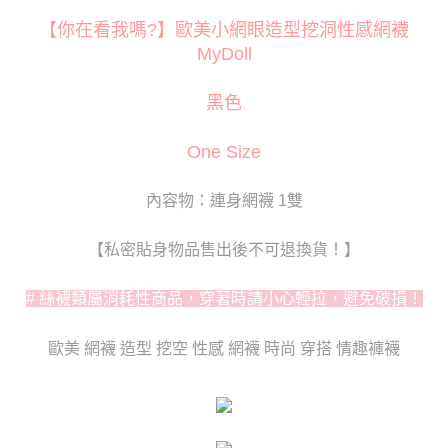
３．安心：先確認商品／服務後，再付款。
運送方式
【你在看我嗎?】歐美小網眼造型挖洞性感網襪
【「AFTEE先享後付」結帳流程】
全家取貨付款
MyDoll
１．於結帳方式選擇「AFTEE先享後付」後，將跳轉至「AFTEE先享後付」
每筆NT$80
結帳頁面，進行簡訊認證並確認金額後，即可完成結帳。
２．訂單成立數日內，您將收到繳費通知簡訊。
黑色
付款後全家取貨
３．收到繳費通知簡訊後14天內，點擊此簡訊中的連結，可透過四大超商／
ATM／網路銀行／等多元方式進行付款，方視為交易完成。
每筆NT$80
※ 請注意：結帳手續完成當下不需立刻繳費，但若您需要取消訂單，請聯絡
One Size
購買商品的店家。未經商家同意取消之訂單仍視為有效，需透過AFTEE先享
萊爾富取貨付款
後付繳納相關費用。
每筆NT$120
※ 交易是否成功請以「AFTEE先享後付 」之結帳頁面顯示為準，若有關於
內容物：連身網襪 1雙
是否繳費成功／繳費後需取消欲退款等相關疑問，請聯繫「AFTEE先享後付
客戶支援中心」
https://netprotections.freshdesk.com/support/home
付款後萊爾富取貨
【私密貼身物品售出後不可退換貨！】
每筆NT$120
【注意事項】
１．透過由恩沛科技股份有限公司提供之「AFTEE先享後付」服務完成之交
# 絲襪類屬消耗性商品，穿著時請小心輕拉，避免破損！
7-11取貨付款
易，需依本服務之必要範圍內提供個人資料，並將交易相關給付款項請求債
權轉讓予恩沛科技股份有限公司。
每筆NT$80
２．關於個人資料處理事宜，請瀏覽以下網址：
歐美 網襪 造型 挖空 性感 網襪 時尚 穿搭 情趣褲襪
https://aftee.tw/terms/#terms3
付款後7-11取貨
３．未成年的使用者請事先徵得法定代理人或監護人之同意方可使用
每筆NT$80
「AFTEE先享後付」，若未經同意申辦者引起之損失，本公司不負相關責
任。
宅配
４．使用「AFTEE先享後付」時，將依據個別帳號之用戶狀況，依本公司即