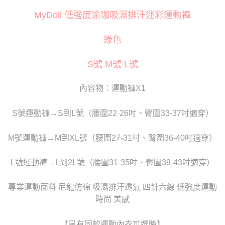
３．安心：先確認商品／服務後，再付款。
運送方式
MyDoll 低強度瑜珈吸濕排汗迷彩運動褲
【「AFTEE先享後付」結帳流程】
全家取貨付款
１．於結帳方式選擇「AFTEE先享後付」後，將跳轉至「AFTEE先享後付」
每筆NT$80
結帳頁面，進行簡訊認證並確認金額後，即可完成結帳。
綠色
２．訂單成立數日內，您將收到繳費通知簡訊。
付款後全家取貨
３．收到繳費通知簡訊後14天內，點擊此簡訊中的連結，可透過四大超商／
S號 M號 L號
ATM／網路銀行／等多元方式進行付款，方視為交易完成。
每筆NT$80
※ 請注意：結帳手續完成當下不需立刻繳費，但若您需要取消訂單，請聯絡
購買商品的店家。未經商家同意取消之訂單仍視為有效，需透過AFTEE先享
萊爾富取貨付款
內容物：運動褲X1
後付繳納相關費用。
每筆NT$120
※ 交易是否成功請以「AFTEE先享後付 」之結帳頁面顯示為準，若有關於
是否繳費成功／繳費後需取消欲退款等相關疑問，請聯繫「AFTEE先享後付
S號運動褲→S到L號（腰圍22-26吋、臀圍33-37吋適穿）
客戶支援中心」
https://netprotections.freshdesk.com/support/home
付款後萊爾富取貨
每筆NT$120
【注意事項】
M號運動褲→M到XL號（腰圍27-31吋、臀圍36-40吋適穿）
１．透過由恩沛科技股份有限公司提供之「AFTEE先享後付」服務完成之交
7-11取貨付款
易，需依本服務之必要範圍內提供個人資料，並將交易相關給付款項請求債
L號運動褲→L到2L號（腰圍31-35吋、臀圍39-43吋適穿）
權轉讓予恩沛科技股份有限公司。
每筆NT$80
２．關於個人資料處理事宜，請瀏覽以下網址：
https://aftee.tw/terms/#terms3
付款後7-11取貨
專業運動面料 尼龍仿棉 吸濕排汗透氣 四針六線 低強度運動
３．未成年的使用者請事先徵得法定代理人或監護人之同意方可使用
每筆NT$80
時尚 美感
「AFTEE先享後付」，若未經同意申辦者引起之損失，本公司不負相關責
任。
宅配
４．使用「AFTEE先享後付」時，將依據個別帳號之用戶狀況，依本公司即
【另有同款運動內衣可選購】