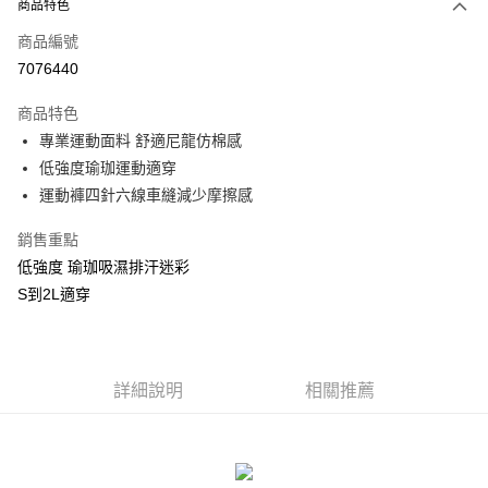
商品特色
信用卡一次付款
商品編號
信用卡分期付款
7076440
3 期 0 利率 每期
NT$226
21家銀行
商品特色
合作金庫商業銀行
第一商業銀行
超商取貨付款
專業運動面料 舒適尼龍仿棉感
華南商業銀行
彰化商業銀行
低強度瑜珈運動適穿
LINE Pay
上海商業儲蓄銀行
台北富邦商業銀行
運動褲四針六線車縫減少摩擦感
國泰世華商業銀行
兆豐國際商業銀行
Apple Pay
臺灣中小企業銀行
台中商業銀行
銷售重點
匯豐（台灣）商業銀行
華泰商業銀行
街口支付
低強度 瑜珈吸濕排汗迷彩
聯邦商業銀行
遠東國際商業銀行
元大商業銀行
永豐商業銀行
S到2L適穿
悠遊付
玉山商業銀行
星展（台灣）商業銀行
台新國際商業銀行
中國信託商業銀行
AFTEE先享後付
台灣樂天信用卡公司
相關說明
詳細說明
相關推薦
【關於「AFTEE先享後付」】
ATM付款
AFTEE先享後付是「在收到商品之後才付款」的支付方式。 讓您購物簡單
便利好安心！
貨到付款
１．簡單：不需註冊會員、不需綁卡、不需儲值。
２．便利：只要手機號碼，簡訊認證，即可結帳。