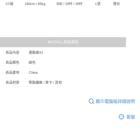
I小姐
160cm / 65kg
80E / 29吋 / 39吋
L號
適合
MYDOLL商品資訊
商品內容
運動褲X1
商品顏色
綠色
商品產地
China
商品材質
聚酯纖維 / 萊卡 / 其他
顯示電腦版詳細說明
客服