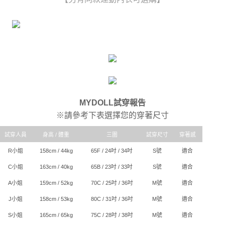
時審查核予不同之上限額度；若仍有額度不足之情形，本公司將視審查結果
每筆NT$80，滿NT$6,000(含以上)免運費
請求用戶進行身份認證。
５．嚴禁一人註冊多個帳號或使用他人資訊註冊。若發現惡意使用之情形，
貨到付款(新竹貨運)
恩沛科技股份有限公司將有權停止該用戶之使用額度並採取法律行動。
每筆NT$120
國家/地區配送
查看運費
MYDOLL試穿報告
※請參考下表選擇您的穿著尺寸
試穿人員
身高 / 體重
三圍
試穿尺寸
穿著感
R小姐
158cm / 44kg
65F / 24吋 / 34吋
S號
適合
C小姐
163cm / 40kg
65B / 23吋 / 33吋
S號
適合
A小姐
159cm / 52kg
70C / 25吋 / 36吋
M號
適合
J小姐
158cm / 53kg
80C / 31吋 / 36吋
M號
適合
S小姐
165cm / 65kg
75C / 28吋 / 38吋
M號
適合