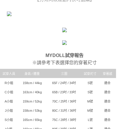
時審查核予不同之上限額度；若仍有額度不足之情形，本公司將視審查結果
每筆NT$80，滿NT$6,000(含以上)免運費
請求用戶進行身份認證。
５．嚴禁一人註冊多個帳號或使用他人資訊註冊。若發現惡意使用之情形，
貨到付款(新竹貨運)
恩沛科技股份有限公司將有權停止該用戶之使用額度並採取法律行動。
每筆NT$120
國家/地區配送
查看運費
MYDOLL試穿報告
※請參考下表選擇您的穿著尺寸
試穿人員
身高 / 體重
三圍
試穿尺寸
穿著感
R小姐
158cm / 44kg
65F / 24吋 / 34吋
S號
適合
C小姐
163cm / 40kg
65B / 23吋 / 33吋
S號
適合
A小姐
159cm / 52kg
70C / 25吋 / 36吋
M號
適合
J小姐
158cm / 53kg
80C / 31吋 / 36吋
M號
適合
S小姐
165cm / 65kg
75C / 28吋 / 38吋
L號
適合
I小姐
160cm / 65kg
80E / 29吋 / 39吋
L號
適合