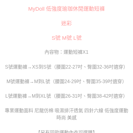
３．安心：先確認商品／服務後，再付款。
運送方式
MyDoll 低強度瑜珈休閒運動短褲
【「AFTEE先享後付」結帳流程】
全家取貨付款
１．於結帳方式選擇「AFTEE先享後付」後，將跳轉至「AFTEE先享後付」
每筆NT$80
結帳頁面，進行簡訊認證並確認金額後，即可完成結帳。
迷彩
２．訂單成立數日內，您將收到繳費通知簡訊。
付款後全家取貨
３．收到繳費通知簡訊後14天內，點擊此簡訊中的連結，可透過四大超商／
S號 M號 L號
ATM／網路銀行／等多元方式進行付款，方視為交易完成。
每筆NT$80
※ 請注意：結帳手續完成當下不需立刻繳費，但若您需要取消訂單，請聯絡
購買商品的店家。未經商家同意取消之訂單仍視為有效，需透過AFTEE先享
萊爾富取貨付款
內容物：運動短褲X1
後付繳納相關費用。
每筆NT$120
※ 交易是否成功請以「AFTEE先享後付 」之結帳頁面顯示為準，若有關於
是否繳費成功／繳費後需取消欲退款等相關疑問，請聯繫「AFTEE先享後付
S號運動褲→XS到S號（腰圍22-27吋、臀圍32-36吋適穿）
客戶支援中心」
https://netprotections.freshdesk.com/support/home
付款後萊爾富取貨
每筆NT$120
【注意事項】
M號運動褲→M到L號（腰圍24-29吋、臀圍35-39吋適穿）
１．透過由恩沛科技股份有限公司提供之「AFTEE先享後付」服務完成之交
7-11取貨付款
易，需依本服務之必要範圍內提供個人資料，並將交易相關給付款項請求債
L號運動褲→M到XL號（腰圍26-31吋、臀圍38-42吋適穿）
權轉讓予恩沛科技股份有限公司。
每筆NT$80
２．關於個人資料處理事宜，請瀏覽以下網址：
https://aftee.tw/terms/#terms3
付款後7-11取貨
專業運動面料 尼龍仿棉 吸濕排汗透氣 四針六線 低強度運動
３．未成年的使用者請事先徵得法定代理人或監護人之同意方可使用
每筆NT$80
時尚 美感
「AFTEE先享後付」，若未經同意申辦者引起之損失，本公司不負相關責
任。
宅配
４．使用「AFTEE先享後付」時，將依據個別帳號之用戶狀況，依本公司即
【另有同款運動內衣可選購】