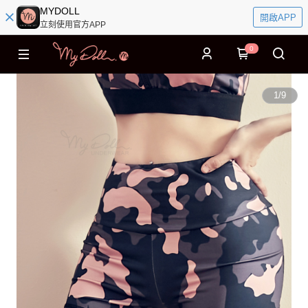
MYDOLL
開啟APP
立刻使用官方APP
0
1
/
9