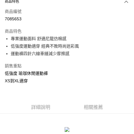
商品特色
信用卡一次付款
商品編號
信用卡分期付款
7085653
3 期 0 利率 每期
NT$193
21家銀行
商品特色
合作金庫商業銀行
第一商業銀行
超商取貨付款
專業運動面料 舒適尼龍仿棉感
華南商業銀行
彰化商業銀行
低強度運動適穿 經典不敗時尚迷彩風
LINE Pay
上海商業儲蓄銀行
台北富邦商業銀行
運動褲四針六線車縫減少摩擦感
國泰世華商業銀行
兆豐國際商業銀行
Apple Pay
臺灣中小企業銀行
台中商業銀行
銷售重點
匯豐（台灣）商業銀行
華泰商業銀行
街口支付
低強度 瑜珈休閒運動褲
聯邦商業銀行
遠東國際商業銀行
元大商業銀行
永豐商業銀行
XS到XL適穿
悠遊付
玉山商業銀行
星展（台灣）商業銀行
台新國際商業銀行
中國信託商業銀行
AFTEE先享後付
台灣樂天信用卡公司
相關說明
詳細說明
相關推薦
【關於「AFTEE先享後付」】
ATM付款
AFTEE先享後付是「在收到商品之後才付款」的支付方式。 讓您購物簡單
便利好安心！
貨到付款
１．簡單：不需註冊會員、不需綁卡、不需儲值。
２．便利：只要手機號碼，簡訊認證，即可結帳。