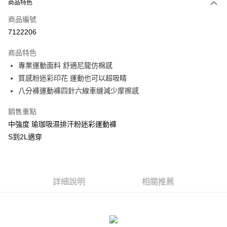
商品特色
信用卡一次付款
商品編號
信用卡分期付款
7122206
3 期 0 利率 每期
NT$226
21家銀行
商品特色
合作金庫商業銀行
第一商業銀行
超商取貨付款
專業運動面料 舒適尼龍仿棉感
華南商業銀行
彰化商業銀行
質感粉迷彩印花 運動也可以超吸睛
LINE Pay
上海商業儲蓄銀行
台北富邦商業銀行
八分褲運動褲四針六線車縫減少摩擦感
國泰世華商業銀行
兆豐國際商業銀行
Apple Pay
臺灣中小企業銀行
台中商業銀行
銷售重點
匯豐（台灣）商業銀行
華泰商業銀行
街口支付
中強度 瑜珈吸濕排汗粉迷彩運動褲
聯邦商業銀行
遠東國際商業銀行
元大商業銀行
永豐商業銀行
S到2L適穿
悠遊付
玉山商業銀行
星展（台灣）商業銀行
台新國際商業銀行
中國信託商業銀行
AFTEE先享後付
台灣樂天信用卡公司
相關說明
詳細說明
相關推薦
【關於「AFTEE先享後付」】
ATM付款
AFTEE先享後付是「在收到商品之後才付款」的支付方式。 讓您購物簡單
便利好安心！
貨到付款
１．簡單：不需註冊會員、不需綁卡、不需儲值。
２．便利：只要手機號碼，簡訊認證，即可結帳。