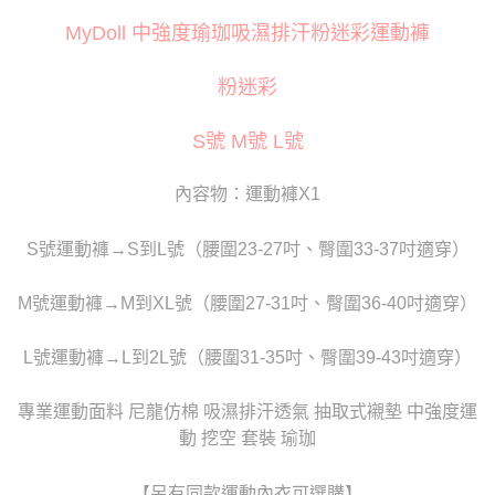
３．安心：先確認商品／服務後，再付款。
運送方式
MyDoll 中強度瑜珈吸濕排汗粉迷彩運動褲
【「AFTEE先享後付」結帳流程】
全家取貨付款
１．於結帳方式選擇「AFTEE先享後付」後，將跳轉至「AFTEE先享後付」
每筆NT$80
結帳頁面，進行簡訊認證並確認金額後，即可完成結帳。
粉迷彩
２．訂單成立數日內，您將收到繳費通知簡訊。
付款後全家取貨
３．收到繳費通知簡訊後14天內，點擊此簡訊中的連結，可透過四大超商／
S號 M號 L號
ATM／網路銀行／等多元方式進行付款，方視為交易完成。
每筆NT$80
※ 請注意：結帳手續完成當下不需立刻繳費，但若您需要取消訂單，請聯絡
購買商品的店家。未經商家同意取消之訂單仍視為有效，需透過AFTEE先享
萊爾富取貨付款
內容物：運動褲X1
後付繳納相關費用。
每筆NT$120
※ 交易是否成功請以「AFTEE先享後付 」之結帳頁面顯示為準，若有關於
是否繳費成功／繳費後需取消欲退款等相關疑問，請聯繫「AFTEE先享後付
S號運動褲→S到L號（腰圍23-27吋、臀圍33-37吋適穿）
客戶支援中心」
https://netprotections.freshdesk.com/support/home
付款後萊爾富取貨
每筆NT$120
【注意事項】
M號運動褲→M到XL號（腰圍27-31吋、臀圍36-40吋適穿）
１．透過由恩沛科技股份有限公司提供之「AFTEE先享後付」服務完成之交
7-11取貨付款
易，需依本服務之必要範圍內提供個人資料，並將交易相關給付款項請求債
L號運動褲→L到2L號（腰圍31-35吋、臀圍39-43吋適穿）
權轉讓予恩沛科技股份有限公司。
每筆NT$80
２．關於個人資料處理事宜，請瀏覽以下網址：
https://aftee.tw/terms/#terms3
付款後7-11取貨
專業運動面料 尼龍仿棉 吸濕排汗透氣 抽取式襯墊 中強度運
３．未成年的使用者請事先徵得法定代理人或監護人之同意方可使用
每筆NT$80
動 挖空 套裝 瑜珈
「AFTEE先享後付」，若未經同意申辦者引起之損失，本公司不負相關責
任。
宅配
４．使用「AFTEE先享後付」時，將依據個別帳號之用戶狀況，依本公司即
【另有同款運動內衣可選購】