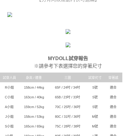
時審查核予不同之上限額度；若仍有額度不足之情形，本公司將視審查結果
每筆NT$80，滿NT$6,000(含以上)免運費
請求用戶進行身份認證。
５．嚴禁一人註冊多個帳號或使用他人資訊註冊。若發現惡意使用之情形，
貨到付款(新竹貨運)
恩沛科技股份有限公司將有權停止該用戶之使用額度並採取法律行動。
每筆NT$120
國家/地區配送
查看運費
MYDOLL試穿報告
※請參考下表選擇您的穿著尺寸
試穿人員
身高 / 體重
三圍
試穿尺寸
穿著感
R小姐
158cm / 44kg
65F / 24吋 / 34吋
S號
適合
C小姐
163cm / 40kg
65B / 23吋 / 33吋
S號
適合
A小姐
159cm / 52kg
70C / 25吋 / 36吋
S號
適合
J小姐
158cm / 53kg
80C / 31吋 / 36吋
M號
適合
S小姐
165cm / 65kg
75C / 28吋 / 38吋
M號
適合
I小姐
160cm / 65kg
80E / 29吋 / 39吋
L號
適合