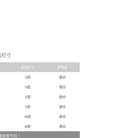
著尺寸
試穿尺寸
穿著感
S號
適合
S號
適合
S號
適合
S號
適合
M號
適合
M號
適合
果皆會不同。