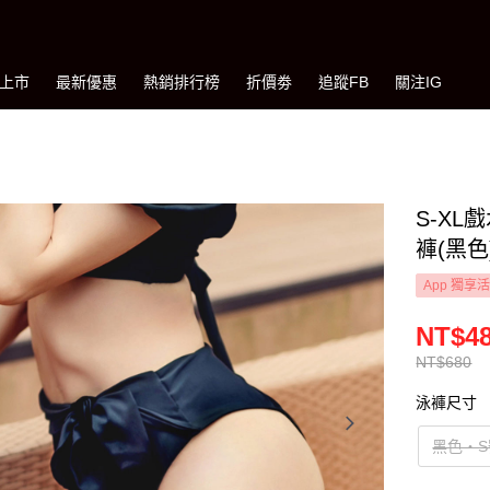
上市
最新優惠
熱銷排行榜
折價劵
追蹤FB
關注IG
S-X
褲(黑色)
App 獨享
NT$4
NT$680
泳褲尺寸
黑色‧S