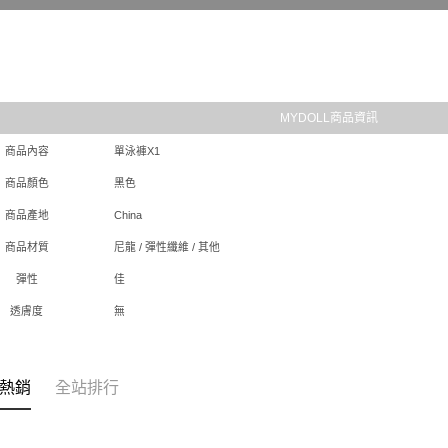
MYDOLL商品資訊
商品內容
單泳褲X1
商品顏色
黑色
商品產地
China
商品材質
尼龍 / 彈性纖維 / 其他
彈性
佳
透膚度
無
熱銷
全站排行