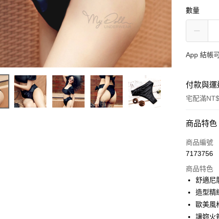
數量
App 結
付款與運
宅配滿NT$
付款方式
商品特色
信用卡一
商品編號
7173756
信用卡分
商品特色
3 期 
舒適尼
合作金
造型精
超商取貨
華南商
歐美風
LINE Pay
上海商
讓妳火