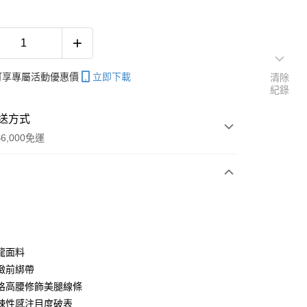
帳可享專屬活動優惠價
立即下載
清除
紀錄
送方式
6,000免運
次付款
期付款
0 利率 每期
NT$160
21家銀行
龍面料
庫商業銀行
第一商業銀行
緻前綁帶
付款
業銀行
彰化商業銀行
格高腰修飾美腿線條
業儲蓄銀行
台北富邦商業銀行
辣性感注目度破表