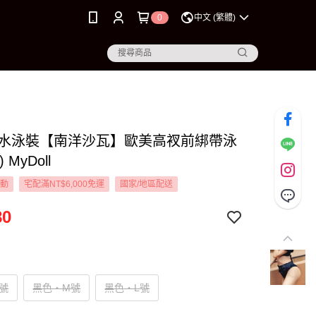
0
中文 (繁體)
L戲水泳裝【南洋沙瓦】歐美高衩前綁帶泳
 MyDoll
活動
宅配滿NT$6,000免運
國家/地區配送
80
號
黑色‧M號
黑色‧L號