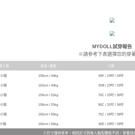
MYDOLL試穿報告
※請參考下表選擇您的穿
穿人員
身高 / 體重
三圍
R小姐
158cm / 44kg
65F / 24吋 / 34吋
C小姐
163cm / 40kg
65B / 23吋 / 33吋
A小姐
159cm / 52kg
70C / 25吋 / 36吋
J小姐
158cm / 53kg
80C / 31吋 / 36吋
S小姐
165cm / 65kg
75C / 28吋 / 38吋
I小姐
160cm / 65kg
80E / 29吋 / 39吋
※尺寸僅供參考，相同尺寸因每人胸型體態不同，穿著效