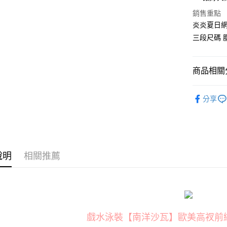
國泰世
Apple Pay
銷售重點
臺灣中
匯豐（
炎炎夏日
街口支付
聯邦商
三段尺碼 腰
元大商
悠遊付
玉山商
台新國
AFTEE先
商品相關分
台灣樂
相關說明
【關於「A
泳衣 ‧ XS
ATM付款
AFTEE
分享
便利好安
貨到付款
１．簡單
２．便利
３．安心
運送方式
【「AFT
說明
相關推薦
１．於結帳
全家取貨
付」結帳
每筆NT$8
２．訂單
３．收到繳
／ATM／
付款後全
※ 請注意
每筆NT$8
戲水泳裝【南洋沙瓦】歐美高衩前綁帶
絡購買商品
先享後付