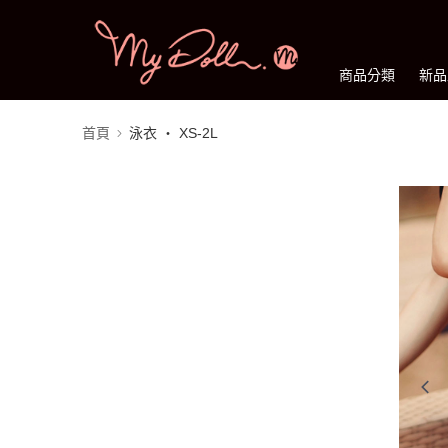
商品分類
新品
首頁
泳衣 ‧ XS-2L