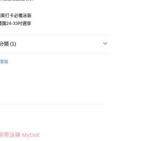
華商業銀行
兆豐國際商業銀行
小企業銀行
台中商業銀行
台灣）商業銀行
華泰商業銀行
網美打卡必備泳裝
業銀行
遠東國際商業銀行
圍24-33吋適穿
業銀行
永豐商業銀行
業銀行
星展（台灣）商業銀行
際商業銀行
中國信託商業銀行
享後付
類 (1)
天信用卡公司
FTEE先享後付」】
-2L
先享後付是「在收到商品之後才付款」的支付方式。 讓您購物簡單
客服
心！
：不需註冊會員、不需綁卡、不需儲值。
：只要手機號碼，簡訊認證，即可結帳。
：先確認商品／服務後，再付款。
EE先享後付」結帳流程】
方式選擇「AFTEE先享後付」後，將跳轉至「AFTEE先享後
付款
頁面，進行簡訊認證並確認金額後，即可完成結帳。
0
成立數日內，您將收到繳費通知簡訊。
費通知簡訊後14天內，點擊此簡訊中的連結，可透過四大超商
網路銀行／等多元方式進行付款，方視為交易完成。
家取貨
：結帳手續完成當下不需立刻繳費，但若您需要取消訂單，請聯
0
泳褲 MyDoll
的店家。未經商家同意取消之訂單仍視為有效，需透過AFTEE
繳納相關費用。