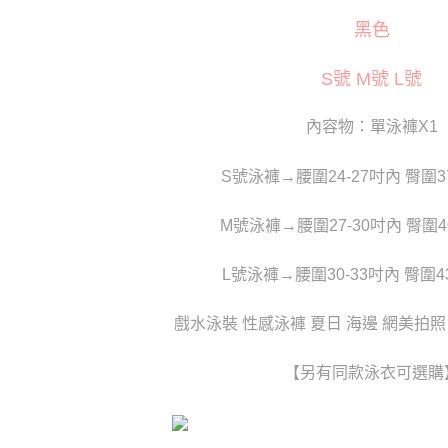
萊爾富取
※ 交易是
黑色
是否繳費成
每筆NT$1
付客戶支
付款後萊
S號 M號 L號
【注意事
每筆NT$1
１．透過由
交易，需
內容物：單泳褲X1
7-11取貨
求債權轉
２．關於
每筆NT$8
S號泳褲→腰圍24-27吋內 臀圍3
https://aft
３．未成
付款後7-1
「AFTE
M號泳褲→腰圍27-30吋內 臀圍4
每筆NT$8
任。
４．使用「
宅配
即時審查
L號泳褲→腰圍30-33吋內 臀圍4
結果請求
每筆NT$8
５．嚴禁
形，恩沛
戲水泳裝 性感泳褲 夏日 海邊 網美拍照
貨到付款(
動。
每筆NT$1
【另有同款泳衣可選購
國家/地區