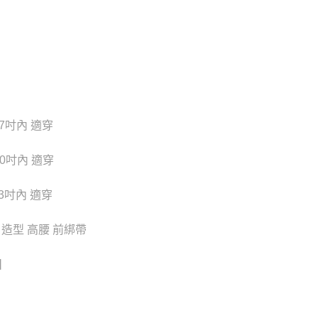
貨付款
否成功請以「AFTEE先享後付 」之結帳頁面顯示為準，若有關於
功／繳費後需取消欲退款等相關疑問，請聯繫「AFTEE先享後
20
援中心」
https://netprotections.freshdesk.com/support/home
爾富取貨
項】
20
恩沛科技股份有限公司提供之「AFTEE先享後付」服務完成之
依本服務之必要範圍內提供個人資料，並將交易相關給付款項請
付款
讓予恩沛科技股份有限公司。
個人資料處理事宜，請瀏覽以下網址：
0
7吋內 適穿
ee.tw/terms/#terms3
年的使用者請事先徵得法定代理人或監護人之同意方可使用
1取貨
E先享後付」，若未經同意申辦者引起之損失，本公司不負相關責
0吋內 適穿
0
AFTEE先享後付」時，將依據個別帳號之用戶狀況，依本公司
核予不同之上限額度；若仍有額度不足之情形，本公司將視審查
3吋內 適穿
用戶進行身份認證。
0，滿NT$6,000(含以上)免運費
一人註冊多個帳號或使用他人資訊註冊。若發現惡意使用之情
科技股份有限公司將有權停止該用戶之使用額度並採取法律行
 造型 高腰 前綁帶
新竹貨運)
20
】
配送
查看運費