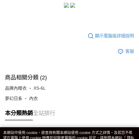
顯示電腦版詳細說明
客服
商品相關分類 (2)
品牌內睡衣 ‧ XS-6L
夢幻日系 ‧ 內衣
本分類熱銷
全站排行
本網站中使用 cookie，欲查詢有關本網站使用 cookie 方式之詳情，及若您不希
熱門標籤
望在電腦上使用 cookie 時應如何變更電腦的 cookie 設定，請參閱本網站「
隱私