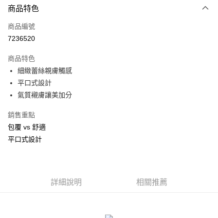
商品特色
信用卡一次付款
商品編號
信用卡分期付款
7236520
3 期 0 利率 每期
NT$226
21家銀行
商品特色
合作金庫商業銀行
第一商業銀行
超商取貨付款
細緻蕾絲親膚觸感
華南商業銀行
彰化商業銀行
平口式設計
LINE Pay
上海商業儲蓄銀行
台北富邦商業銀行
國泰世華商業銀行
兆豐國際商業銀行
氣質襯膚讓美加分
Apple Pay
臺灣中小企業銀行
台中商業銀行
銷售重點
匯豐（台灣）商業銀行
華泰商業銀行
街口支付
聯邦商業銀行
遠東國際商業銀行
包覆 vs 舒適
元大商業銀行
永豐商業銀行
悠遊付
平口式設計
玉山商業銀行
星展（台灣）商業銀行
台新國際商業銀行
中國信託商業銀行
AFTEE先享後付
台灣樂天信用卡公司
相關說明
【關於「AFTEE先享後付」】
詳細說明
相關推薦
ATM付款
AFTEE先享後付是「在收到商品之後才付款」的支付方式。 讓您購物簡單
便利好安心！
貨到付款
１．簡單：不需註冊會員、不需綁卡、不需儲值。
２．便利：只要手機號碼，簡訊認證，即可結帳。