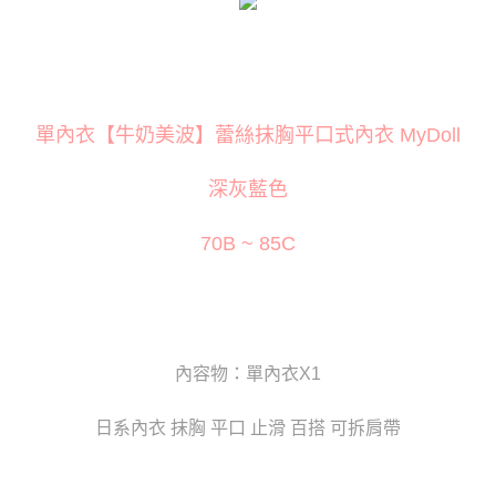
３．安心：先確認商品／服務後，再付款。
運送方式
【「AFTEE先享後付」結帳流程】
全家取貨付款
１．於結帳方式選擇「AFTEE先享後付」後，將跳轉至「AFTEE先享後付」
每筆NT$80
結帳頁面，進行簡訊認證並確認金額後，即可完成結帳。
２．訂單成立數日內，您將收到繳費通知簡訊。
付款後全家取貨
３．收到繳費通知簡訊後14天內，點擊此簡訊中的連結，可透過四大超商／
單內衣【牛奶美波】蕾絲抹胸平口式內衣 MyDoll
ATM／網路銀行／等多元方式進行付款，方視為交易完成。
每筆NT$80
※ 請注意：結帳手續完成當下不需立刻繳費，但若您需要取消訂單，請聯絡
深灰藍色
購買商品的店家。未經商家同意取消之訂單仍視為有效，需透過AFTEE先享
萊爾富取貨付款
後付繳納相關費用。
每筆NT$120
※ 交易是否成功請以「AFTEE先享後付 」之結帳頁面顯示為準，若有關於
70B ~ 85C
是否繳費成功／繳費後需取消欲退款等相關疑問，請聯繫「AFTEE先享後付
客戶支援中心」
https://netprotections.freshdesk.com/support/home
付款後萊爾富取貨
每筆NT$120
【注意事項】
１．透過由恩沛科技股份有限公司提供之「AFTEE先享後付」服務完成之交
7-11取貨付款
易，需依本服務之必要範圍內提供個人資料，並將交易相關給付款項請求債
權轉讓予恩沛科技股份有限公司。
內容物：單內衣X1
每筆NT$80
２．關於個人資料處理事宜，請瀏覽以下網址：
https://aftee.tw/terms/#terms3
付款後7-11取貨
日系內衣 抹胸 平口 止滑 百搭 可拆肩帶
３．未成年的使用者請事先徵得法定代理人或監護人之同意方可使用
每筆NT$80
「AFTEE先享後付」，若未經同意申辦者引起之損失，本公司不負相關責
任。
宅配
４．使用「AFTEE先享後付」時，將依據個別帳號之用戶狀況，依本公司即