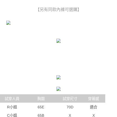
時審查核予不同之上限額度；若仍有額度不足之情形，本公司將視審查結果
每筆NT$80，滿NT$6,000(含以上)免運費
請求用戶進行身份認證。
【另有同款內褲可選購】
５．嚴禁一人註冊多個帳號或使用他人資訊註冊。若發現惡意使用之情形，
貨到付款(新竹貨運)
恩沛科技股份有限公司將有權停止該用戶之使用額度並採取法律行動。
每筆NT$120
國家/地區配送
查看運費
試穿人員
胸圍
試穿尺寸
穿著感
R小姐
65E
70D
適合
C小姐
65B
X
X