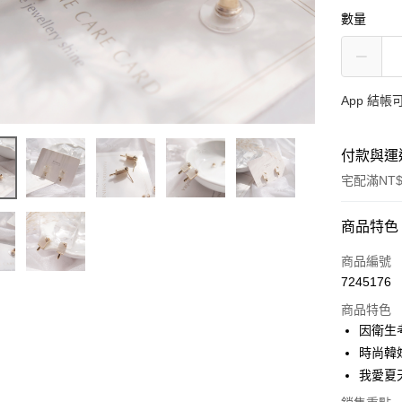
數量
App 結
付款與運
宅配滿NT$
付款方式
商品特色
信用卡一
商品編號
7245176
信用卡分
商品特色
3 期 
因衛生
合作金
時尚韓
超商取貨
華南商
我愛夏
LINE Pay
上海商