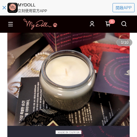
MYDOLL
開啟APP
立刻使用官方APP
0
1
/
10