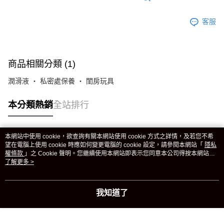
客服
商品相關分類 (1)
潤滑液 ‧ 私密處保養 ‧ 閨房玩具
本分類熱銷
全站排行
本網站中使用 cookie，欲查詢有關本網站使用 cookie 方式之詳情，及若您不希
熱門標籤
望在電腦上使用 cookie 時應如何變更電腦的 cookie 設定，請參閱本網站「
隱私
權條款
」之 Cookie 聲明。您繼續使用本網站即表示您同意本公司得按本網站使
用條款之 Cookie 聲明使用 cookie。
了解更多 >
我知道了