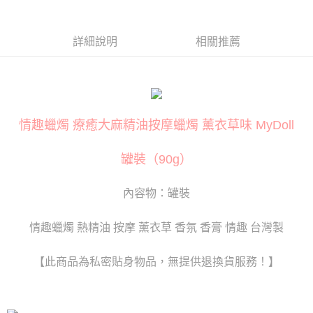
貨到付款
１．簡單：不需註冊會員、不需綁卡、不需儲值。
２．便利：只要手機號碼，簡訊認證，即可結帳。
３．安心：先確認商品／服務後，再付款。
運送方式
詳細說明
相關推薦
【「AFTEE先享後付」結帳流程】
全家取貨付款
１．於結帳方式選擇「AFTEE先享後付」後，將跳轉至「AFTEE先享後付」
每筆NT$80
結帳頁面，進行簡訊認證並確認金額後，即可完成結帳。
２．訂單成立數日內，您將收到繳費通知簡訊。
付款後全家取貨
３．收到繳費通知簡訊後14天內，點擊此簡訊中的連結，可透過四大超商／
ATM／網路銀行／等多元方式進行付款，方視為交易完成。
情趣蠟燭 療癒大麻精油按摩蠟燭 薰衣草味 MyDoll
每筆NT$80
※ 請注意：結帳手續完成當下不需立刻繳費，但若您需要取消訂單，請聯絡
購買商品的店家。未經商家同意取消之訂單仍視為有效，需透過AFTEE先享
萊爾富取貨付款
後付繳納相關費用。
罐裝（90g）
每筆NT$120
※ 交易是否成功請以「AFTEE先享後付 」之結帳頁面顯示為準，若有關於
是否繳費成功／繳費後需取消欲退款等相關疑問，請聯繫「AFTEE先享後付
內容物：罐裝
客戶支援中心」
https://netprotections.freshdesk.com/support/home
付款後萊爾富取貨
每筆NT$120
【注意事項】
情趣蠟燭 熱精油 按摩 薰衣草 香氛 香膏 情趣 台灣製
１．透過由恩沛科技股份有限公司提供之「AFTEE先享後付」服務完成之交
7-11取貨付款
易，需依本服務之必要範圍內提供個人資料，並將交易相關給付款項請求債
權轉讓予恩沛科技股份有限公司。
每筆NT$80
【此商品為私密貼身物品，無提供退換貨服務！】
２．關於個人資料處理事宜，請瀏覽以下網址：
https://aftee.tw/terms/#terms3
付款後7-11取貨
３．未成年的使用者請事先徵得法定代理人或監護人之同意方可使用
每筆NT$80
「AFTEE先享後付」，若未經同意申辦者引起之損失，本公司不負相關責