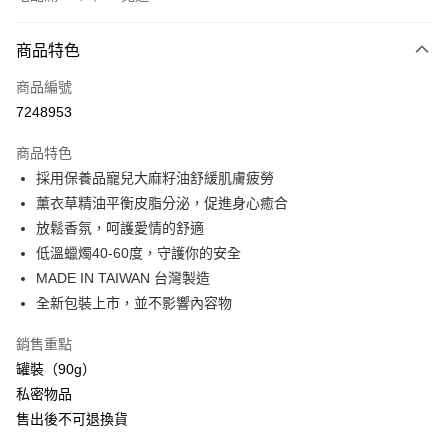
付款方式
商品特色
信用卡一次付款
商品編號
信用卡分期付款
7248953
3 期 0 利率 每期
NT$299
21家銀行
商品特色
合作金庫商業銀行
第一商業銀行
超商取貨付款
採用保養品寵兒大麻籽油舒緩肌膚疲勞
華南商業銀行
彰化商業銀行
薰衣草精油平衡皮脂分泌，促進身心癒合
LINE Pay
上海商業儲蓄銀行
台北富邦商業銀行
國泰世華商業銀行
兆豐國際商業銀行
放鬆香氛，呵護愛情的舒適
Apple Pay
臺灣中小企業銀行
台中商業銀行
低溫蠟燭40-60度，守護你的安全
匯豐（台灣）商業銀行
華泰商業銀行
MADE IN TAIWAN 台灣製造
街口支付
聯邦商業銀行
遠東國際商業銀行
全新包裝上市，並不影響內容物
元大商業銀行
永豐商業銀行
悠遊付
玉山商業銀行
星展（台灣）商業銀行
銷售重點
台新國際商業銀行
中國信託商業銀行
AFTEE先享後付
罐裝（90g）
台灣樂天信用卡公司
相關說明
私密物品
【關於「AFTEE先享後付」】
ATM付款
售出後不可退換貨
AFTEE先享後付是「在收到商品之後才付款」的支付方式。 讓您購物簡單
便利好安心！