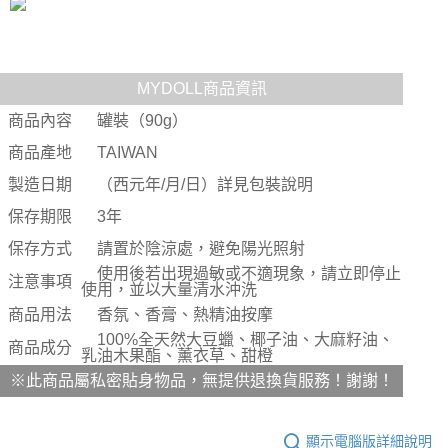
任。
宅配
４．使用「AFTEE先享後付」時，將依據個別帳號之用戶狀況，依本公司即
時審查核予不同之上限額度；若仍有額度不足之情形，本公司將視審查結果
每筆NT$80，滿NT$6,000(含以上)免運費
請求用戶進行身份認證。
５．嚴禁一人註冊多個帳號或使用他人資訊註冊。若發現惡意使用之情形，
貨到付款(新竹貨運)
MYDOLL商品資訊
恩沛科技股份有限公司將有權停止該用戶之使用額度並採取法律行動。
每筆NT$120
商品內容
罐裝（90g）
國家/地區配送
查看運費
商品產地
TAIWAN
製造日期
（西元年/月/日）詳見包裝說明
保存期限
3年
保存方式
請置於陰涼處，避免陽光照射
使用後若出現過敏或不適現象，請立即停止
注意事項
使用，並以大量清水沖洗
商品用法
香氛、香膏、熱精油按摩
100%全天然大豆蠟、椰子油、大麻籽油、
商品成分
乳油木果酯、薰衣草、甜橙
※此商品屬私密貼身物品，無提供退換貨服務！謝謝！
顯示電腦版詳細說明