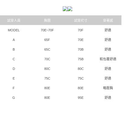
試穿人員
胸圍
試穿尺寸
穿著感
MODEL
70E~70F
70F
舒適
A
65F
70E
舒適
B
65C
70B
舒適
C
70C
75B
較包覆舒適
D
80C
80C
舒適
E
75C
75C
舒適
F
80E
80E
略壓胸
G
80E
95E
舒適