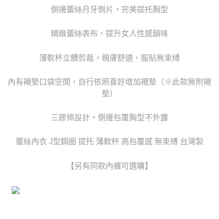
時審查核予不同之上限額度；若仍有額度不足之情形，本公司將視審查結果
每筆NT$80，滿NT$6,000(含以上)免運費
側邊蕾絲月牙側片，完美提托胸型
請求用戶進行身份認證。
５．嚴禁一人註冊多個帳號或使用他人資訊註冊。若發現惡意使用之情形，
貨到付款(新竹貨運)
恩沛科技股份有限公司將有權停止該用戶之使用額度並採取法律行動。
精緻蕾絲表布，提升女人性感韻味
每筆NT$120
國家/地區配送
查看運費
薄軟杯立體剪裁，親膚舒適，服貼無束縛
內有襯墊口袋空間，自行依照喜好增加襯墊（※此款無附襯
墊）
三膠條設計，側邊包覆胸型不外露
蕾絲內衣 J型鋼圈 提托 薄軟杯 高包覆感 無束縛 台灣製
【另有同款內褲可選購】