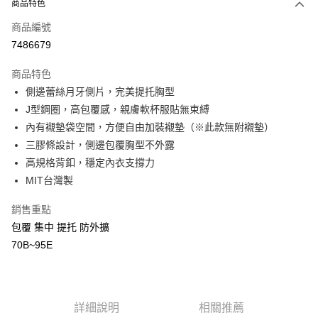
商品特色
信用卡一次付款
商品編號
信用卡分期付款
7486679
3 期 0 利率 每期
NT$230
21家銀行
商品特色
合作金庫商業銀行
第一商業銀行
超商取貨付款
側邊蕾絲月牙側片，完美提托胸型
華南商業銀行
彰化商業銀行
J型鋼圈，高包覆感，親膚軟杯服貼無束縛
LINE Pay
上海商業儲蓄銀行
台北富邦商業銀行
內有襯墊袋空間，方便自由加裝襯墊（※此款無附襯墊）
國泰世華商業銀行
兆豐國際商業銀行
Apple Pay
三膠條設計，側邊包覆胸型不外露
臺灣中小企業銀行
台中商業銀行
匯豐（台灣）商業銀行
華泰商業銀行
高規格背釦，穩定內衣支撐力
街口支付
聯邦商業銀行
遠東國際商業銀行
MIT台灣製
元大商業銀行
永豐商業銀行
悠遊付
玉山商業銀行
星展（台灣）商業銀行
銷售重點
台新國際商業銀行
中國信託商業銀行
AFTEE先享後付
包覆 集中 提托 防外擴
台灣樂天信用卡公司
相關說明
70B~95E
【關於「AFTEE先享後付」】
ATM付款
AFTEE先享後付是「在收到商品之後才付款」的支付方式。 讓您購物簡單
便利好安心！
貨到付款
１．簡單：不需註冊會員、不需綁卡、不需儲值。
２．便利：只要手機號碼，簡訊認證，即可結帳。
詳細說明
相關推薦