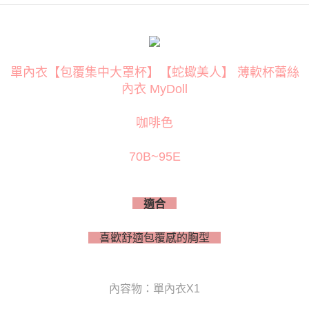
３．安心：先確認商品／服務後，再付款。
運送方式
【「AFTEE先享後付」結帳流程】
全家取貨付款
１．於結帳方式選擇「AFTEE先享後付」後，將跳轉至「AFTEE先享後付」
每筆NT$80
結帳頁面，進行簡訊認證並確認金額後，即可完成結帳。
２．訂單成立數日內，您將收到繳費通知簡訊。
單內衣【包覆集中大罩杯】【蛇蠍美人】 薄軟杯蕾絲
付款後全家取貨
３．收到繳費通知簡訊後14天內，點擊此簡訊中的連結，可透過四大超商／
內衣 MyDoll
ATM／網路銀行／等多元方式進行付款，方視為交易完成。
每筆NT$80
※ 請注意：結帳手續完成當下不需立刻繳費，但若您需要取消訂單，請聯絡
購買商品的店家。未經商家同意取消之訂單仍視為有效，需透過AFTEE先享
萊爾富取貨付款
咖啡色
後付繳納相關費用。
每筆NT$120
※ 交易是否成功請以「AFTEE先享後付 」之結帳頁面顯示為準，若有關於
是否繳費成功／繳費後需取消欲退款等相關疑問，請聯繫「AFTEE先享後付
70B~95E
客戶支援中心」
https://netprotections.freshdesk.com/support/home
付款後萊爾富取貨
每筆NT$120
【注意事項】
１．透過由恩沛科技股份有限公司提供之「AFTEE先享後付」服務完成之交
適合
7-11取貨付款
易，需依本服務之必要範圍內提供個人資料，並將交易相關給付款項請求債
權轉讓予恩沛科技股份有限公司。
每筆NT$80
２．關於個人資料處理事宜，請瀏覽以下網址：
喜歡舒適包覆感的胸型
https://aftee.tw/terms/#terms3
付款後7-11取貨
３．未成年的使用者請事先徵得法定代理人或監護人之同意方可使用
每筆NT$80
「AFTEE先享後付」，若未經同意申辦者引起之損失，本公司不負相關責
任。
內容物：單內衣X1
宅配
４．使用「AFTEE先享後付」時，將依據個別帳號之用戶狀況，依本公司即