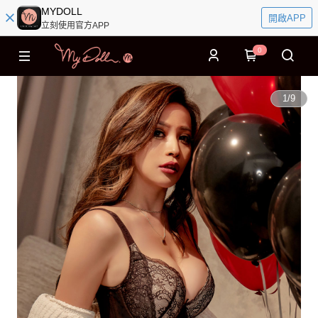
MYDOLL
開啟APP
立刻使用官方APP
0
1
/
9