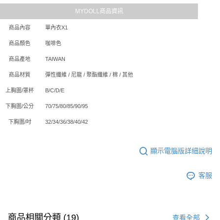
MYDOLL商品資訊
商品內容
單內衣X1
商品顏色
咖啡色
商品產地
TAIWAN
商品材質
彈性纖維 / 尼龍 / 聚酯纖維 / 棉 / 其他
上胸圍/罩杯
B/C/D/E
下胸圍/公分
70/75/80/85/90/95
下胸圍/吋
32/34/36/38/40/42
顯示電腦版詳細說明
客服
商品相關分類 (19)
查看全部