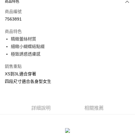
商品特色
信用卡一次付款
商品編號
信用卡分期付款
7563891
3 期 0 利率 每期
NT$130
21家銀行
商品特色
合作金庫商業銀行
第一商業銀行
超商取貨付款
精緻蕾絲材質
華南商業銀行
彰化商業銀行
細緻小蝴蝶結點綴
LINE Pay
上海商業儲蓄銀行
台北富邦商業銀行
極致誘惑透膚感
國泰世華商業銀行
兆豐國際商業銀行
Apple Pay
臺灣中小企業銀行
台中商業銀行
銷售重點
匯豐（台灣）商業銀行
華泰商業銀行
街口支付
XS到3L適合穿著
聯邦商業銀行
遠東國際商業銀行
元大商業銀行
永豐商業銀行
四段尺寸適合各身型女生
悠遊付
玉山商業銀行
星展（台灣）商業銀行
台新國際商業銀行
中國信託商業銀行
AFTEE先享後付
台灣樂天信用卡公司
相關說明
詳細說明
相關推薦
【關於「AFTEE先享後付」】
ATM付款
AFTEE先享後付是「在收到商品之後才付款」的支付方式。 讓您購物簡單
便利好安心！
貨到付款
１．簡單：不需註冊會員、不需綁卡、不需儲值。
２．便利：只要手機號碼，簡訊認證，即可結帳。