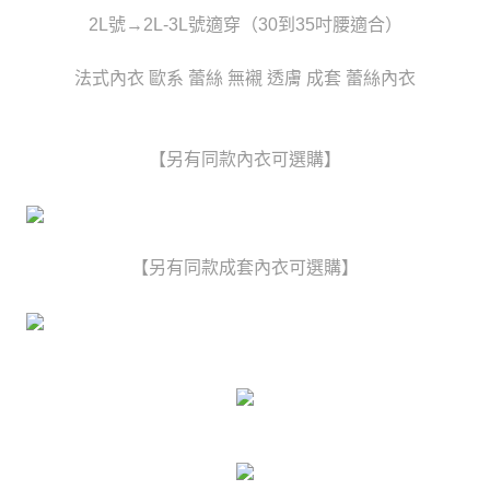
時審查核予不同之上限額度；若仍有額度不足之情形，本公司將視審查結果
每筆NT$80，滿NT$6,000(含以上)免運費
請求用戶進行身份認證。
2L號→2L-3L號適穿（30到35吋腰適合）
５．嚴禁一人註冊多個帳號或使用他人資訊註冊。若發現惡意使用之情形，
貨到付款(新竹貨運)
恩沛科技股份有限公司將有權停止該用戶之使用額度並採取法律行動。
法式內衣 歐系 蕾絲 無襯 透膚 成套 蕾絲內衣
每筆NT$120
國家/地區配送
查看運費
【另有同款內衣可選購】
【另有同款成套內衣可選購】