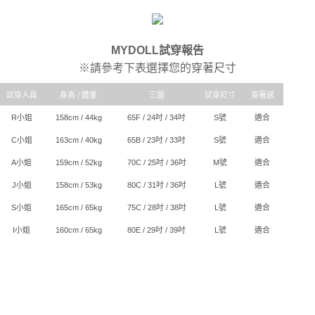
MYDOLL試穿報告
※請參考下表選擇您的穿著尺寸
試穿人員
身高 / 體重
三圍
試穿尺寸
穿著感
R小姐
158cm / 44kg
65F / 24吋 / 34吋
S號
適合
C小姐
163cm / 40kg
65B / 23吋 / 33吋
S號
適合
A小姐
159cm / 52kg
70C / 25吋 / 36吋
M號
適合
J小姐
158cm / 53kg
80C / 31吋 / 36吋
L號
適合
S小姐
165cm / 65kg
75C / 28吋 / 38吋
L號
適合
I小姐
160cm / 65kg
80E / 29吋 / 39吋
L號
適合