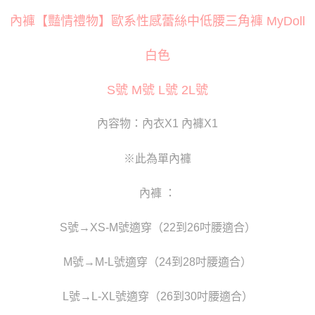
３．安心：先確認商品／服務後，再付款。
運送方式
內褲【豔情禮物】歐系性感蕾絲中低腰三角褲 MyDoll
【「AFTEE先享後付」結帳流程】
全家取貨付款
１．於結帳方式選擇「AFTEE先享後付」後，將跳轉至「AFTEE先享後付」
每筆NT$80
結帳頁面，進行簡訊認證並確認金額後，即可完成結帳。
白色
２．訂單成立數日內，您將收到繳費通知簡訊。
付款後全家取貨
３．收到繳費通知簡訊後14天內，點擊此簡訊中的連結，可透過四大超商／
S號 M號 L號 2L號
ATM／網路銀行／等多元方式進行付款，方視為交易完成。
每筆NT$80
※ 請注意：結帳手續完成當下不需立刻繳費，但若您需要取消訂單，請聯絡
購買商品的店家。未經商家同意取消之訂單仍視為有效，需透過AFTEE先享
萊爾富取貨付款
內容物：內衣X1 內褲X1
後付繳納相關費用。
每筆NT$120
※ 交易是否成功請以「AFTEE先享後付 」之結帳頁面顯示為準，若有關於
是否繳費成功／繳費後需取消欲退款等相關疑問，請聯繫「AFTEE先享後付
※此為單內褲
客戶支援中心」
https://netprotections.freshdesk.com/support/home
付款後萊爾富取貨
每筆NT$120
【注意事項】
內褲 ：
１．透過由恩沛科技股份有限公司提供之「AFTEE先享後付」服務完成之交
7-11取貨付款
易，需依本服務之必要範圍內提供個人資料，並將交易相關給付款項請求債
S號→XS-M號適穿（22到26吋腰適合）
權轉讓予恩沛科技股份有限公司。
每筆NT$80
２．關於個人資料處理事宜，請瀏覽以下網址：
https://aftee.tw/terms/#terms3
付款後7-11取貨
M號→M-L號適穿（24到28吋腰適合）
３．未成年的使用者請事先徵得法定代理人或監護人之同意方可使用
每筆NT$80
「AFTEE先享後付」，若未經同意申辦者引起之損失，本公司不負相關責
任。
L號→L-XL號適穿（26到30吋腰適合）
宅配
４．使用「AFTEE先享後付」時，將依據個別帳號之用戶狀況，依本公司即