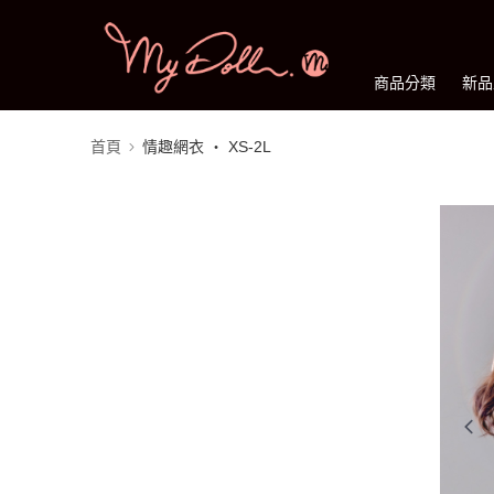
商品分類
新品
首頁
情趣網衣 ‧ XS-2L