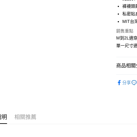
國泰世
褲襪類
Apple Pay
臺灣中
私密貼
匯豐（
街口支付
聯邦商
MIT台
元大商
悠遊付
銷售重點
玉山商
M到2L適
台新國
AFTEE先
單一尺寸
台灣樂
相關說明
【關於「A
ATM付款
AFTEE
便利好安
商品相關分
貨到付款
１．簡單
２．便利
情趣網衣 ‧
３．安心
分享
優惠．折
運送方式
【「AFT
📏依尺寸選
１．於結帳
全家取貨
付」結帳
📏依尺寸選
每筆NT$8
２．訂單
３．收到繳
說明
相關推薦
📏依尺寸選
／ATM／
付款後全
※ 請注意
📏依尺寸選
每筆NT$8
絡購買商品
先享後付