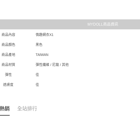
MYDOLL商品資訊
商品內容
情趣網衣X1
商品顏色
黑色
商品產地
TAIWAN
商品材質
彈性纖維 / 尼龍 / 其他
彈性
佳
透膚度
佳
熱銷
全站排行