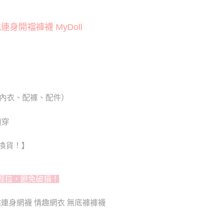
貨付款
否成功請以「AFTEE先享後付 」之結帳頁面顯示為準，若有關於
功／繳費後需取消欲退款等相關疑問，請聯繫「AFTEE先享後
20
援中心」
https://netprotections.freshdesk.com/support/home
開襠褲襪 MyDoll
爾富取貨
項】
20
恩沛科技股份有限公司提供之「AFTEE先享後付」服務完成之
依本服務之必要範圍內提供個人資料，並將交易相關給付款項請
付款
讓予恩沛科技股份有限公司。
個人資料處理事宜，請瀏覽以下網址：
0
ee.tw/terms/#terms3
年的使用者請事先徵得法定代理人或監護人之同意方可使用
用內衣、配褲、配件）
1取貨
E先享後付」，若未經同意申辦者引起之損失，本公司不負相關責
0
AFTEE先享後付」時，將依據個別帳號之用戶狀況，依本公司
適穿
核予不同之上限額度；若仍有額度不足之情形，本公司將視審查
用戶進行身份認證。
0，滿NT$6,000(含以上)免運費
換貨！】
一人註冊多個帳號或使用他人資訊註冊。若發現惡意使用之情
科技股份有限公司將有權停止該用戶之使用額度並採取法律行
新竹貨運)
20
輕拉，避免破損！
配送
查看運費
趣連身網襪 情趣網衣 無底褲褲襪