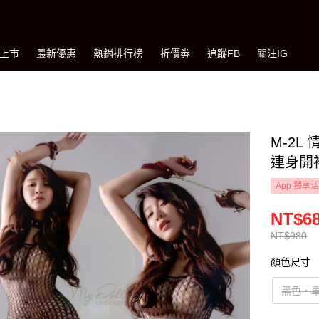
上市
最新優惠
熱銷排行榜
折價劵
追蹤FB
關注IG
M-2
連身開襠
App 獨享
NT$6
NT$980
顏色尺寸
黑色‧單