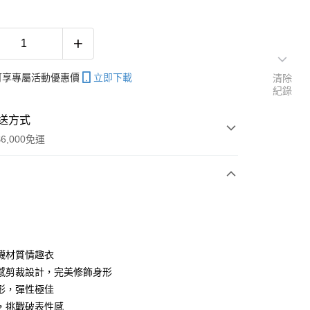
帳可享專屬活動優惠價
立即下載
清除
紀錄
送方式
6,000免運
次付款
期付款
0 利率 每期
NT$226
21家銀行
襪材質情趣衣
庫商業銀行
第一商業銀行
感剪裁設計，完美修飾身形
付款
業銀行
彰化商業銀行
形，彈性極佳
業儲蓄銀行
台北富邦商業銀行
，挑戰破表性感