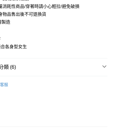
華商業銀行
兆豐國際商業銀行
屬消耗性商品/穿著時請小心輕拉/避免破損
小企業銀行
台中商業銀行
身物品售出後不可退換貨
台灣）商業銀行
華泰商業銀行
業銀行
遠東國際商業銀行
灣製造
業銀行
永豐商業銀行
業銀行
星展（台灣）商業銀行
穿
際商業銀行
中國信託商業銀行
享後付
適合各身型女生
天信用卡公司
FTEE先享後付」】
先享後付是「在收到商品之後才付款」的支付方式。 讓您購物簡單
心！
類 (6)
：不需註冊會員、不需綁卡、不需儲值。
：只要手機號碼，簡訊認證，即可結帳。
 XS-2L
：先確認商品／服務後，再付款。
客服
扣
2件95折 ‧ 3件9折
EE先享後付」結帳流程】
皮衣/網衣 ‧ XS-6L
M
方式選擇「AFTEE先享後付」後，將跳轉至「AFTEE先享後
付款
頁面，進行簡訊認證並確認金額後，即可完成結帳。
皮衣/網衣 ‧ XS-6L
L
0
成立數日內，您將收到繳費通知簡訊。
費通知簡訊後14天內，點擊此簡訊中的連結，可透過四大超商
皮衣/網衣 ‧ XS-6L
XL
網路銀行／等多元方式進行付款，方視為交易完成。
家取貨
：結帳手續完成當下不需立刻繳費，但若您需要取消訂單，請聯
皮衣/網衣 ‧ XS-6L
2L
0
的店家。未經商家同意取消之訂單仍視為有效，需透過AFTEE
繳納相關費用。