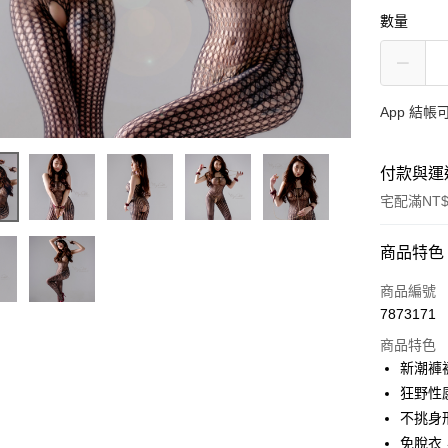
數量
App 結
付款與運
宅配滿NT$
付款方式
商品特色
信用卡一
商品編號
7873171
信用卡分
商品特色
3 期 
新潮褲
合作金
狂野性
超商取貨
華南商
不挑身
LINE Pay
上海商
免脫衣