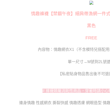
萊爾富取
※ 交易是
是否繳費成
每筆NT$1
付客戶支
情趣褲襪【禁錮午夜】細肩帶漁網一件式連身
付款後萊
【注意事
每筆NT$1
黑色
１．透過由
交易，需
7-11取貨
求債權轉
FREE
２．關於
每筆NT$8
https://aft
３．未成
內容物：情趣網衣X1（不含模特兒搭配
付款後7-1
「AFTE
每筆NT$8
任。
４．使用「
單一尺寸→M號到2L號
宅配
即時審查
結果請求
每筆NT$8
【私密貼身物品售出後不可退
５．嚴禁
形，恩沛
貨到付款(
動。
每筆NT$1
# 褲襪類屬消耗性商品，穿著時請小心
國家/地區
連身情趣 性感網衣 撕裂快感 情趣透膚 網眼造型 情