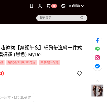
0
中文 (繁體)
L 情趣褲襪【禁錮午夜】細肩帶漁網一件式
褲襪 (黑色) MyDoll
活動
宅配滿NT$6,000免運
國家/地區配送
80
一尺寸‧M到2L適穿