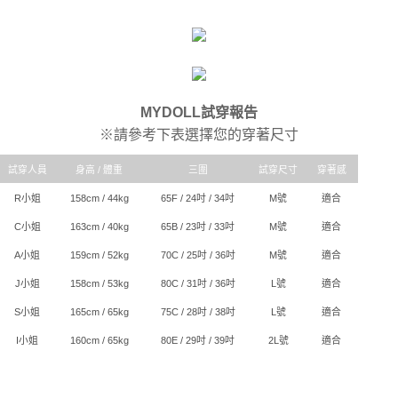
MYDOLL試穿報告
※請參考下表選擇您的穿著尺寸
試穿人員
身高 / 體重
三圍
試穿尺寸
穿著感
R小姐
158cm / 44kg
65F / 24吋 / 34吋
M號
適合
C小姐
163cm / 40kg
65B / 23吋 / 33吋
M號
適合
A小姐
159cm / 52kg
70C / 25吋 / 36吋
M號
適合
J小姐
158cm / 53kg
80C / 31吋 / 36吋
L號
適合
S小姐
165cm / 65kg
75C / 28吋 / 38吋
L號
適合
I小姐
160cm / 65kg
80E / 29吋 / 39吋
2L號
適合