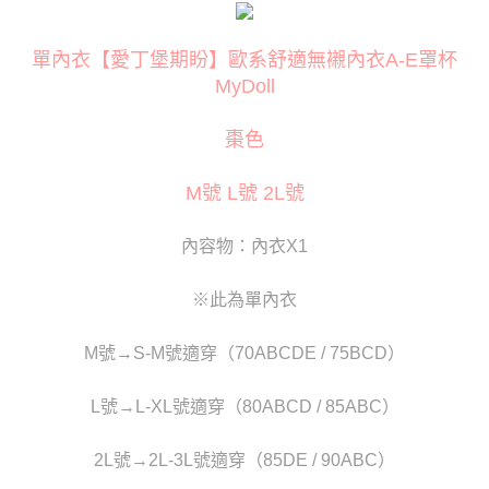
３．安心：先確認商品／服務後，再付款。
運送方式
【「AFTEE先享後付」結帳流程】
全家取貨付款
單內衣【愛丁堡期盼】歐系舒適無襯內衣A-E罩杯
１．於結帳方式選擇「AFTEE先享後付」後，將跳轉至「AFTEE先享後付」
每筆NT$80
結帳頁面，進行簡訊認證並確認金額後，即可完成結帳。
MyDoll
２．訂單成立數日內，您將收到繳費通知簡訊。
付款後全家取貨
３．收到繳費通知簡訊後14天內，點擊此簡訊中的連結，可透過四大超商／
棗色
ATM／網路銀行／等多元方式進行付款，方視為交易完成。
每筆NT$80
※ 請注意：結帳手續完成當下不需立刻繳費，但若您需要取消訂單，請聯絡
購買商品的店家。未經商家同意取消之訂單仍視為有效，需透過AFTEE先享
萊爾富取貨付款
M號 L號 2L號
後付繳納相關費用。
每筆NT$120
※ 交易是否成功請以「AFTEE先享後付 」之結帳頁面顯示為準，若有關於
是否繳費成功／繳費後需取消欲退款等相關疑問，請聯繫「AFTEE先享後付
內容物：內衣X1
客戶支援中心」
https://netprotections.freshdesk.com/support/home
付款後萊爾富取貨
每筆NT$120
【注意事項】
※此為單內衣
１．透過由恩沛科技股份有限公司提供之「AFTEE先享後付」服務完成之交
7-11取貨付款
易，需依本服務之必要範圍內提供個人資料，並將交易相關給付款項請求債
M號→S-M號適穿（70ABCDE / 75BCD）
權轉讓予恩沛科技股份有限公司。
每筆NT$80
２．關於個人資料處理事宜，請瀏覽以下網址：
https://aftee.tw/terms/#terms3
付款後7-11取貨
L號→L-XL號適穿（80ABCD / 85ABC）
３．未成年的使用者請事先徵得法定代理人或監護人之同意方可使用
每筆NT$80
「AFTEE先享後付」，若未經同意申辦者引起之損失，本公司不負相關責
任。
2L號→2L-3L號適穿（85DE / 90ABC）
宅配
４．使用「AFTEE先享後付」時，將依據個別帳號之用戶狀況，依本公司即