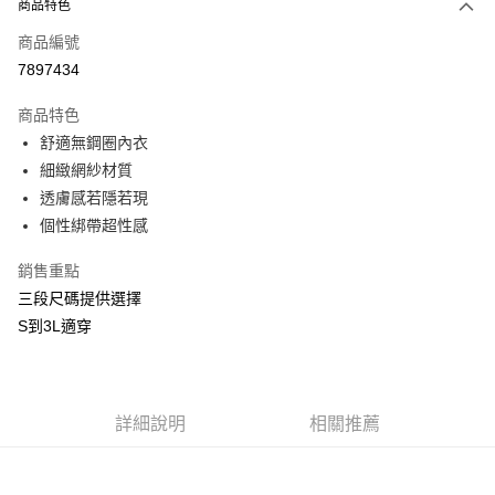
商品特色
信用卡一次付款
商品編號
信用卡分期付款
7897434
3 期 0 利率 每期
NT$160
21家銀行
商品特色
合作金庫商業銀行
第一商業銀行
超商取貨付款
舒適無鋼圈內衣
華南商業銀行
彰化商業銀行
細緻網紗材質
LINE Pay
上海商業儲蓄銀行
台北富邦商業銀行
透膚感若隱若現
國泰世華商業銀行
兆豐國際商業銀行
Apple Pay
個性綁帶超性感
臺灣中小企業銀行
台中商業銀行
匯豐（台灣）商業銀行
華泰商業銀行
街口支付
銷售重點
聯邦商業銀行
遠東國際商業銀行
元大商業銀行
永豐商業銀行
三段尺碼提供選擇
悠遊付
玉山商業銀行
星展（台灣）商業銀行
S到3L適穿
台新國際商業銀行
中國信託商業銀行
AFTEE先享後付
台灣樂天信用卡公司
相關說明
【關於「AFTEE先享後付」】
ATM付款
AFTEE先享後付是「在收到商品之後才付款」的支付方式。 讓您購物簡單
詳細說明
相關推薦
便利好安心！
貨到付款
１．簡單：不需註冊會員、不需綁卡、不需儲值。
２．便利：只要手機號碼，簡訊認證，即可結帳。