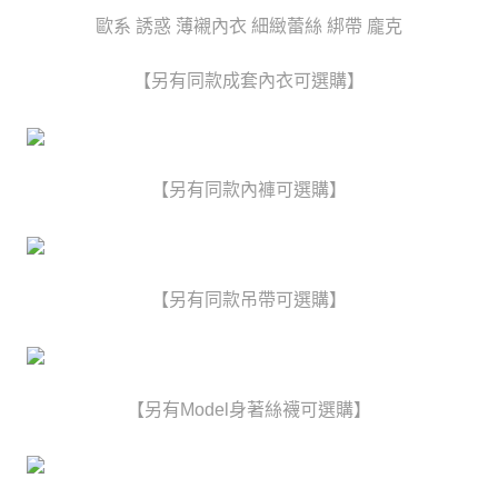
時審查核予不同之上限額度；若仍有額度不足之情形，本公司將視審查結果
每筆NT$80，滿NT$6,000(含以上)免運費
請求用戶進行身份認證。
歐系 誘惑 薄襯內衣 細緻蕾絲 綁帶 龐克
５．嚴禁一人註冊多個帳號或使用他人資訊註冊。若發現惡意使用之情形，
貨到付款(新竹貨運)
恩沛科技股份有限公司將有權停止該用戶之使用額度並採取法律行動。
每筆NT$120
【另有同款成套內衣可選購】
國家/地區配送
查看運費
【另有同款內褲可選購】
【另有同款吊帶可選購】
【另有Model身著絲襪可選購】