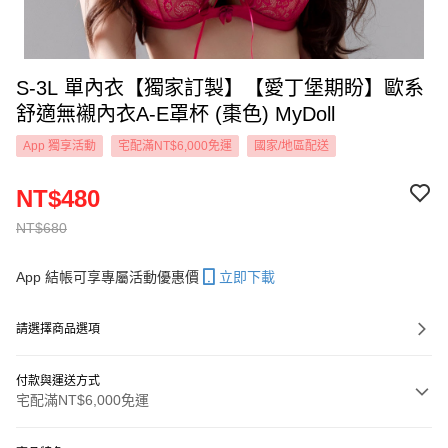
S-3L 單內衣【獨家訂製】【愛丁堡期盼】歐系
舒適無襯內衣A-E罩杯 (棗色) MyDoll
App 獨享活動
宅配滿NT$6,000免運
國家/地區配送
NT$480
NT$680
App 結帳可享專屬活動優惠價
立即下載
請選擇商品選項
付款與運送方式
宅配滿NT$6,000免運
付款方式