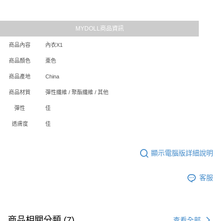
MYDOLL商品資訊
商品內容
內衣X1
商品顏色
棗色
商品產地
China
商品材質
彈性纖維 / 聚酯纖維 / 其他
彈性
佳
透膚度
佳
顯示電腦版詳細說明
客服
商品相關分類 (7)
查看全部