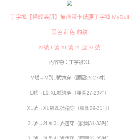
３．安心：先確認商品／服務後，再付款。
運送方式
【「AFTEE先享後付」結帳流程】
全家取貨付款
丁字褲【裸感美肌】無痕萊卡低腰丁字褲 MyDoll
１．於結帳方式選擇「AFTEE先享後付」後，將跳轉至「AFTEE先享後付」
每筆NT$80
結帳頁面，進行簡訊認證並確認金額後，即可完成結帳。
２．訂單成立數日內，您將收到繳費通知簡訊。
黑色 紅色 豹紋
付款後全家取貨
３．收到繳費通知簡訊後14天內，點擊此簡訊中的連結，可透過四大超商／
ATM／網路銀行／等多元方式進行付款，方視為交易完成。
每筆NT$80
※ 請注意：結帳手續完成當下不需立刻繳費，但若您需要取消訂單，請聯絡
M號 L號 XL號 2L號 3L號
購買商品的店家。未經商家同意取消之訂單仍視為有效，需透過AFTEE先享
萊爾富取貨付款
後付繳納相關費用。
每筆NT$120
※ 交易是否成功請以「AFTEE先享後付 」之結帳頁面顯示為準，若有關於
內容物：丁字褲X1
是否繳費成功／繳費後需取消欲退款等相關疑問，請聯繫「AFTEE先享後付
客戶支援中心」
https://netprotections.freshdesk.com/support/home
付款後萊爾富取貨
M號→M到L號適穿（腰圍25-27吋）
每筆NT$120
【注意事項】
１．透過由恩沛科技股份有限公司提供之「AFTEE先享後付」服務完成之交
L號→L到XL號適穿（腰圍27-29吋）
7-11取貨付款
易，需依本服務之必要範圍內提供個人資料，並將交易相關給付款項請求債
權轉讓予恩沛科技股份有限公司。
每筆NT$80
２．關於個人資料處理事宜，請瀏覽以下網址：
XL號→XL到2L號適穿（腰圍29-31吋）
https://aftee.tw/terms/#terms3
付款後7-11取貨
３．未成年的使用者請事先徵得法定代理人或監護人之同意方可使用
每筆NT$80
2L號→2L到3L號適穿（腰圍31-33吋）
「AFTEE先享後付」，若未經同意申辦者引起之損失，本公司不負相關責
任。
宅配
４．使用「AFTEE先享後付」時，將依據個別帳號之用戶狀況，依本公司即
3L號→3L到4L號適穿（腰圍33-35吋）