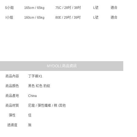
S小姐
165cm / 65kg
75C / 28吋 / 38吋
L號
適合
I小姐
160cm / 65kg
80E / 29吋 / 39吋
L號
適合
MYDOLL商品資訊
商品內容
丁字褲X1
商品顏色
黑色 紅色 豹紋
商品產地
China
商品材質
尼龍 / 彈性纖維 / 棉 /其他
彈性
佳
透膚度
無