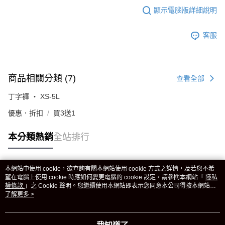
顯示電腦版詳細說明
客服
商品相關分類 (7)
查看全部
丁字褲 ‧ XS-5L
優惠．折扣
買3送1
本分類熱銷
全站排行
本網站中使用 cookie，欲查詢有關本網站使用 cookie 方式之詳情，及若您不希
熱門標籤
望在電腦上使用 cookie 時應如何變更電腦的 cookie 設定，請參閱本網站「
隱私
權條款
」之 Cookie 聲明。您繼續使用本網站即表示您同意本公司得按本網站使
用條款之 Cookie 聲明使用 cookie。
了解更多 >