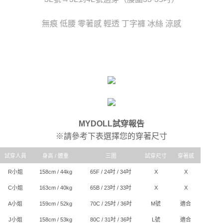
時審查核予不同之上限額度；若仍有額度不足之情形，本公司將視審查結果
每筆NT$80，滿NT$6,000(含以上)免運費
請求用戶進行身份認證。
５．嚴禁一人註冊多個帳號或使用他人資訊註冊。若發現惡意使用之情形，
貨到付款(新竹貨運)
無痕 低腰 零著感 輕透 丁字褲 冰絲 涼感
恩沛科技股份有限公司將有權停止該用戶之使用額度並採取法律行動。
每筆NT$120
國家/地區配送
查看運費
MYDOLL試穿報告
※請參考下表選擇您的穿著尺寸
試穿人員
身高 / 體重
三圍
試穿尺寸
穿著感
R小姐
158cm / 44kg
65F / 24吋 / 34吋
X
X
C小姐
163cm / 40kg
65B / 23吋 / 33吋
X
X
A小姐
159cm / 52kg
70C / 25吋 / 36吋
M號
適合
J小姐
158cm / 53kg
80C / 31吋 / 36吋
L號
適合