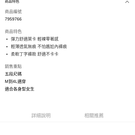
商品特色
信用卡一次付款
商品編號
信用卡分期付款
7959766
3 期 0 利率 每期
NT$66
21家銀行
商品特色
合作金庫商業銀行
第一商業銀行
超商取貨付款
彈力舒適萊卡 輕裸零著感
華南商業銀行
彰化商業銀行
輕薄透氣無痕 不怕尷尬內褲痕
LINE Pay
上海商業儲蓄銀行
台北富邦商業銀行
柔軟丁字褲款 舒適不卡卡
國泰世華商業銀行
兆豐國際商業銀行
Apple Pay
臺灣中小企業銀行
台中商業銀行
銷售重點
匯豐（台灣）商業銀行
華泰商業銀行
街口支付
五段尺碼
聯邦商業銀行
遠東國際商業銀行
元大商業銀行
永豐商業銀行
M到4L適穿
悠遊付
玉山商業銀行
星展（台灣）商業銀行
適合各身型女生
台新國際商業銀行
中國信託商業銀行
AFTEE先享後付
台灣樂天信用卡公司
相關說明
【關於「AFTEE先享後付」】
ATM付款
AFTEE先享後付是「在收到商品之後才付款」的支付方式。 讓您購物簡單
詳細說明
相關推薦
便利好安心！
貨到付款
１．簡單：不需註冊會員、不需綁卡、不需儲值。
２．便利：只要手機號碼，簡訊認證，即可結帳。