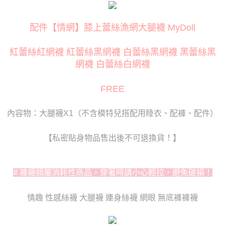
３．安心：先確認商品／服務後，再付款。
運送方式
【「AFTEE先享後付」結帳流程】
全家取貨付款
配件【情網】膝上蕾絲漁網大腿襪 MyDoll
１．於結帳方式選擇「AFTEE先享後付」後，將跳轉至「AFTEE先享後付」
每筆NT$80
結帳頁面，進行簡訊認證並確認金額後，即可完成結帳。
２．訂單成立數日內，您將收到繳費通知簡訊。
紅蕾絲紅網襪 紅蕾絲黑網襪 白蕾絲黑網襪 黑蕾絲黑
付款後全家取貨
３．收到繳費通知簡訊後14天內，點擊此簡訊中的連結，可透過四大超商／
網襪 白蕾絲白網襪
ATM／網路銀行／等多元方式進行付款，方視為交易完成。
每筆NT$80
※ 請注意：結帳手續完成當下不需立刻繳費，但若您需要取消訂單，請聯絡
購買商品的店家。未經商家同意取消之訂單仍視為有效，需透過AFTEE先享
萊爾富取貨付款
FREE
後付繳納相關費用。
每筆NT$120
※ 交易是否成功請以「AFTEE先享後付 」之結帳頁面顯示為準，若有關於
是否繳費成功／繳費後需取消欲退款等相關疑問，請聯繫「AFTEE先享後付
內容物：大腿襪X1（不含模特兒搭配用睡衣、配褲、配件）
客戶支援中心」
https://netprotections.freshdesk.com/support/home
付款後萊爾富取貨
每筆NT$120
【注意事項】
【私密貼身物品售出後不可退換貨！】
１．透過由恩沛科技股份有限公司提供之「AFTEE先享後付」服務完成之交
7-11取貨付款
易，需依本服務之必要範圍內提供個人資料，並將交易相關給付款項請求債
權轉讓予恩沛科技股份有限公司。
每筆NT$80
２．關於個人資料處理事宜，請瀏覽以下網址：
# 褲襪類屬消耗性商品，穿著時請小心輕拉，避免破損！
https://aftee.tw/terms/#terms3
付款後7-11取貨
３．未成年的使用者請事先徵得法定代理人或監護人之同意方可使用
每筆NT$80
情趣 性感絲襪 大腿襪 連身絲襪 網眼 無底褲褲襪
「AFTEE先享後付」，若未經同意申辦者引起之損失，本公司不負相關責
任。
宅配
４．使用「AFTEE先享後付」時，將依據個別帳號之用戶狀況，依本公司即