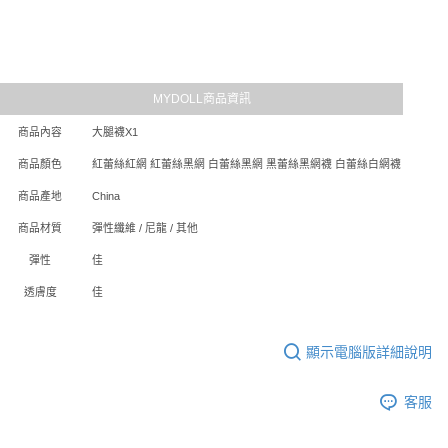
時審查核予不同之上限額度；若仍有額度不足之情形，本公司將視審查結果
每筆NT$80，滿NT$6,000(含以上)免運費
請求用戶進行身份認證。
５．嚴禁一人註冊多個帳號或使用他人資訊註冊。若發現惡意使用之情形，
貨到付款(新竹貨運)
恩沛科技股份有限公司將有權停止該用戶之使用額度並採取法律行動。
每筆NT$120
MYDOLL商品資訊
國家/地區配送
查看運費
商品內容
大腿襪X1
商品顏色
紅蕾絲紅網 紅蕾絲黑網 白蕾絲黑網 黑蕾絲黑網襪 白蕾絲白網襪
商品產地
China
商品材質
彈性纖維 / 尼龍 / 其他
彈性
佳
透膚度
佳
顯示電腦版詳細說明
客服