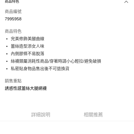
商品特色
信用卡一次付款
商品編號
信用卡分期付款
7995958
3 期 0 利率 每期
NT$66
21家銀行
商品特色
合作金庫商業銀行
第一商業銀行
超商取貨付款
完美修飾美腿曲線
華南商業銀行
彰化商業銀行
蕾絲造型添女人味
LINE Pay
上海商業儲蓄銀行
台北富邦商業銀行
內側膠條不易脫落
國泰世華商業銀行
兆豐國際商業銀行
Apple Pay
絲襪類屬消耗性商品/穿著時請小心輕拉/避免破損
臺灣中小企業銀行
台中商業銀行
匯豐（台灣）商業銀行
華泰商業銀行
私密貼身物品售出後不可退換貨
街口支付
聯邦商業銀行
遠東國際商業銀行
元大商業銀行
永豐商業銀行
銷售重點
悠遊付
玉山商業銀行
星展（台灣）商業銀行
誘惑性感蕾絲大腿網襪
台新國際商業銀行
中國信託商業銀行
AFTEE先享後付
台灣樂天信用卡公司
相關說明
【關於「AFTEE先享後付」】
ATM付款
AFTEE先享後付是「在收到商品之後才付款」的支付方式。 讓您購物簡單
詳細說明
相關推薦
便利好安心！
貨到付款
１．簡單：不需註冊會員、不需綁卡、不需儲值。
２．便利：只要手機號碼，簡訊認證，即可結帳。