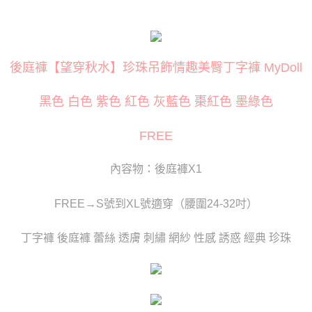
１．簡單：不需註冊會員、不需綁卡、不需儲值。
２．便利：只要手機號碼，簡訊認證，即可結帳。
３．安心：先確認商品／服務後，再付款。
運送方式
【「AFTEE先享後付」結帳流程】
全家取貨付款
１．於結帳方式選擇「AFTEE先享後付」後，將跳轉至「AFTEE先享後付」
後庭褲【望穿秋水】珍珠吊飾情趣美臀丁字褲 MyDoll
每筆NT$80
結帳頁面，進行簡訊認證並確認金額後，即可完成結帳。
２．訂單成立數日內，您將收到繳費通知簡訊。
黑色 白色 紫色 紅色 灰藍色 棗紅色 墨綠色
付款後全家取貨
３．收到繳費通知簡訊後14天內，點擊此簡訊中的連結，可透過四大超商／
ATM／網路銀行／等多元方式進行付款，方視為交易完成。
每筆NT$80
※ 請注意：結帳手續完成當下不需立刻繳費，但若您需要取消訂單，請聯絡
FREE
購買商品的店家。未經商家同意取消之訂單仍視為有效，需透過AFTEE先享
萊爾富取貨付款
後付繳納相關費用。
每筆NT$120
※ 交易是否成功請以「AFTEE先享後付 」之結帳頁面顯示為準，若有關於
內容物：後庭褲X1
是否繳費成功／繳費後需取消欲退款等相關疑問，請聯繫「AFTEE先享後付
客戶支援中心」
https://netprotections.freshdesk.com/support/home
付款後萊爾富取貨
FREE→S號到XL號適穿（腰圍24-32吋）
每筆NT$120
【注意事項】
１．透過由恩沛科技股份有限公司提供之「AFTEE先享後付」服務完成之交
7-11取貨付款
丁字褲 後庭褲 蕾絲 透膚 刺繡 網紗 性感 誘惑 經典 珍珠
易，需依本服務之必要範圍內提供個人資料，並將交易相關給付款項請求債
權轉讓予恩沛科技股份有限公司。
每筆NT$80
２．關於個人資料處理事宜，請瀏覽以下網址：
https://aftee.tw/terms/#terms3
付款後7-11取貨
３．未成年的使用者請事先徵得法定代理人或監護人之同意方可使用
每筆NT$80
「AFTEE先享後付」，若未經同意申辦者引起之損失，本公司不負相關責