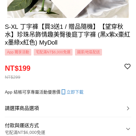
S-XL 丁字褲【買3送1 / 贈品隨機】【望穿秋
水】珍珠吊飾情趣美臀後庭丁字褲 (黑x紫x棗紅
x墨綠x紅色) MyDoll
App 獨享活動
宅配滿NT$6,000免運
國家/地區配送
NT$199
NT$299
App 結帳可享專屬活動優惠價
立即下載
請選擇商品選項
付款與運送方式
宅配滿NT$6,000免運