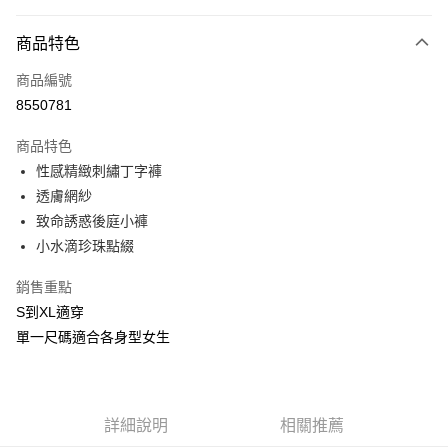
付款方式
商品特色
信用卡一次付款
商品編號
信用卡分期付款
8550781
3 期 0 利率 每期
NT$66
21家銀行
商品特色
合作金庫商業銀行
第一商業銀行
超商取貨付款
性感精緻刺繡丁字褲
華南商業銀行
彰化商業銀行
透膚網紗
LINE Pay
上海商業儲蓄銀行
台北富邦商業銀行
國泰世華商業銀行
兆豐國際商業銀行
致命誘惑後庭小褲
Apple Pay
臺灣中小企業銀行
台中商業銀行
小水滴珍珠點綴
匯豐（台灣）商業銀行
華泰商業銀行
街口支付
聯邦商業銀行
遠東國際商業銀行
銷售重點
元大商業銀行
永豐商業銀行
悠遊付
S到XL適穿
玉山商業銀行
星展（台灣）商業銀行
單一尺碼適合各身型女生
台新國際商業銀行
中國信託商業銀行
AFTEE先享後付
台灣樂天信用卡公司
相關說明
【關於「AFTEE先享後付」】
ATM付款
AFTEE先享後付是「在收到商品之後才付款」的支付方式。 讓您購物簡單
詳細說明
相關推薦
便利好安心！
貨到付款