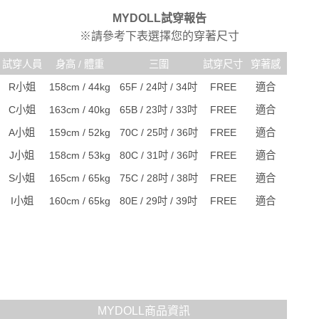
任。
宅配
４．使用「AFTEE先享後付」時，將依據個別帳號之用戶狀況，依本公司即
MYDOLL試穿報告
時審查核予不同之上限額度；若仍有額度不足之情形，本公司將視審查結果
每筆NT$80，滿NT$6,000(含以上)免運費
※請參考下表選擇您的穿著尺寸
請求用戶進行身份認證。
５．嚴禁一人註冊多個帳號或使用他人資訊註冊。若發現惡意使用之情形，
貨到付款(新竹貨運)
試穿人員
身高 / 體重
三圍
試穿尺寸
穿著感
恩沛科技股份有限公司將有權停止該用戶之使用額度並採取法律行動。
每筆NT$120
R小姐
158cm / 44kg
65F / 24吋 / 34吋
FREE
適合
國家/地區配送
查看運費
C小姐
163cm / 40kg
65B / 23吋 / 33吋
FREE
適合
A小姐
159cm / 52kg
70C / 25吋 / 36吋
FREE
適合
J小姐
158cm / 53kg
80C / 31吋 / 36吋
FREE
適合
S小姐
165cm / 65kg
75C / 28吋 / 38吋
FREE
適合
I小姐
160cm / 65kg
80E / 29吋 / 39吋
FREE
適合
MYDOLL商品資訊