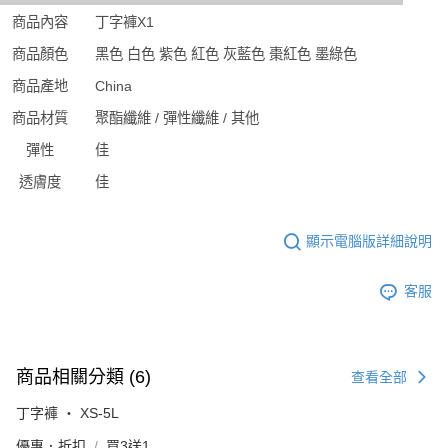
商品內容
丁字褲X1
商品顏色
黑色 白色 紫色 紅色 灰藍色 棗紅色 墨綠色
商品產地
China
商品材質
聚酯纖維 / 彈性纖維 / 其他
彈性
佳
透膚度
佳
顯示電腦版詳細說明
客服
商品相關分類 (6)
查看全部
丁字褲 ‧ XS-5L
優惠．折扣
買3送1