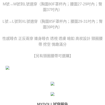
時審查核予不同之上限額度；若仍有額度不足之情形，本公司將視審查結果
M號→M號到L號適穿（胸圍80F罩杯內；腰圍27-29吋內；臀
每筆NT$80，滿NT$6,000(含以上)免運費
請求用戶進行身份認證。
圍37吋內）
５．嚴禁一人註冊多個帳號或使用他人資訊註冊。若發現惡意使用之情形，
貨到付款(新竹貨運)
恩沛科技股份有限公司將有權停止該用戶之使用額度並採取法律行動。
每筆NT$120
L號→L號到XL號適穿（胸圍85F罩杯內；腰圍29-31吋內；臀
圍39吋內）
國家/地區配送
查看運費
性感睡衣 正反兩穿 連身睡衣 透視 透膚 暗釦 高衩設計 頸圈腰
帶 挖空 情趣滿分
【另有頸圈腰帶可選購】
MYDOLL試穿報告