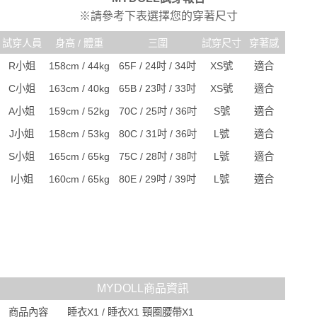
※請參考下表選擇您的穿著尺寸
試穿人員
身高 / 體重
三圍
試穿尺寸
穿著感
R小姐
158cm / 44kg
65F / 24吋 / 34吋
XS號
適合
C小姐
163cm / 40kg
65B / 23吋 / 33吋
XS號
適合
A小姐
159cm / 52kg
70C / 25吋 / 36吋
S號
適合
J小姐
158cm / 53kg
80C / 31吋 / 36吋
L號
適合
S小姐
165cm / 65kg
75C / 28吋 / 38吋
L號
適合
I小姐
160cm / 65kg
80E / 29吋 / 39吋
L號
適合
MYDOLL商品資訊
商品內容
睡衣X1 / 睡衣X1 頸圈腰帶X1