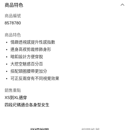
商品特色
信用卡一次付款
商品編號
信用卡分期付款
8578780
3 期 0 利率 每期
NT$293
21家銀行
商品特色
合作金庫商業銀行
第一商業銀行
超商取貨付款
情趣透視感提升性感指數
華南商業銀行
彰化商業銀行
連身高衩剪裁修飾身形
LINE Pay
上海商業儲蓄銀行
台北富邦商業銀行
國泰世華商業銀行
兆豐國際商業銀行
暗釦設計方便穿脫
Apple Pay
臺灣中小企業銀行
台中商業銀行
大挖空魅惑百分百
匯豐（台灣）商業銀行
華泰商業銀行
搭配頸圈腰帶更加分
街口支付
聯邦商業銀行
遠東國際商業銀行
可正反兩穿有不同視覺效果
元大商業銀行
永豐商業銀行
悠遊付
玉山商業銀行
星展（台灣）商業銀行
銷售重點
台新國際商業銀行
中國信託商業銀行
AFTEE先享後付
XS到XL適穿
台灣樂天信用卡公司
相關說明
四段尺碼適合各身型女生
【關於「AFTEE先享後付」】
ATM付款
AFTEE先享後付是「在收到商品之後才付款」的支付方式。 讓您購物簡單
便利好安心！
貨到付款
１．簡單：不需註冊會員、不需綁卡、不需儲值。
２．便利：只要手機號碼，簡訊認證，即可結帳。