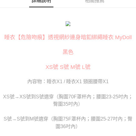
詳細說明
相關推薦
３．安心：先確認商品／服務後，再付款。
運送方式
【「AFTEE先享後付」結帳流程】
全家取貨付款
１．於結帳方式選擇「AFTEE先享後付」後，將跳轉至「AFTEE先享後付」
每筆NT$80
結帳頁面，進行簡訊認證並確認金額後，即可完成結帳。
２．訂單成立數日內，您將收到繳費通知簡訊。
付款後全家取貨
３．收到繳費通知簡訊後14天內，點擊此簡訊中的連結，可透過四大超商／
睡衣【危險吻痕】透視網紗連身暗釦綁繩睡衣 MyDoll
ATM／網路銀行／等多元方式進行付款，方視為交易完成。
每筆NT$80
※ 請注意：結帳手續完成當下不需立刻繳費，但若您需要取消訂單，請聯絡
黑色
購買商品的店家。未經商家同意取消之訂單仍視為有效，需透過AFTEE先享
萊爾富取貨付款
後付繳納相關費用。
每筆NT$120
※ 交易是否成功請以「AFTEE先享後付 」之結帳頁面顯示為準，若有關於
XS號 S號 M號 L號
是否繳費成功／繳費後需取消欲退款等相關疑問，請聯繫「AFTEE先享後付
客戶支援中心」
https://netprotections.freshdesk.com/support/home
付款後萊爾富取貨
內容物：睡衣X1 / 睡衣X1 頸圈腰帶X1
每筆NT$120
【注意事項】
１．透過由恩沛科技股份有限公司提供之「AFTEE先享後付」服務完成之交
7-11取貨付款
易，需依本服務之必要範圍內提供個人資料，並將交易相關給付款項請求債
XS號→XS號到S號適穿（胸圍70F罩杯內；腰圍23-25吋內；
權轉讓予恩沛科技股份有限公司。
每筆NT$80
臀圍35吋內）
２．關於個人資料處理事宜，請瀏覽以下網址：
https://aftee.tw/terms/#terms3
付款後7-11取貨
３．未成年的使用者請事先徵得法定代理人或監護人之同意方可使用
S號→S號到M號適穿（胸圍75F罩杯內；腰圍25-27吋內；臀
每筆NT$80
「AFTEE先享後付」，若未經同意申辦者引起之損失，本公司不負相關責
圍36吋內）
任。
宅配
４．使用「AFTEE先享後付」時，將依據個別帳號之用戶狀況，依本公司即