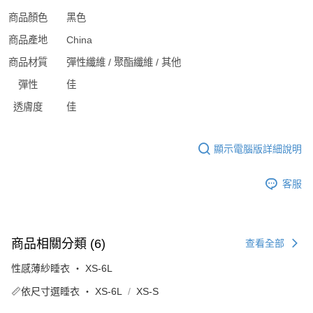
商品顏色
黑色
商品產地
China
商品材質
彈性纖維 / 聚酯纖維 / 其他
彈性
佳
透膚度
佳
顯示電腦版詳細說明
客服
商品相關分類 (6)
查看全部
性感薄紗睡衣 ‧ XS-6L
📏依尺寸選睡衣 ‧ XS-6L
XS-S