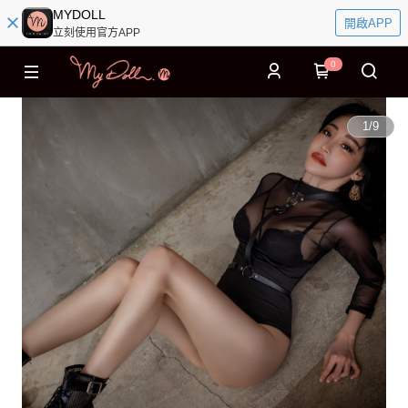
MYDOLL
開啟APP
立刻使用官方APP
0
1
/
9