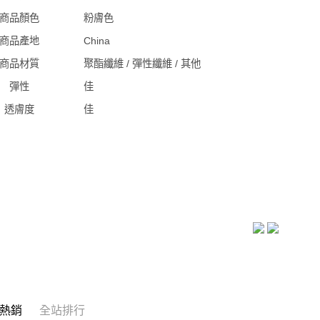
商品顏色
粉膚色
商品產地
China
商品材質
聚酯纖維 / 彈性纖維 / 其他
彈性
佳
透膚度
佳
熱銷
全站排行