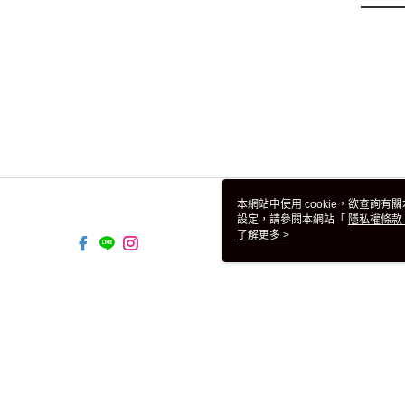
本網站中使用 cookie，欲查詢有關
設定，請參閱本網站「
隱私權條款
使用 cookie。
了解更多 >
TW-MWG1-67-214 Web2.0 Defaul
© 2026 by 美泱有限公司