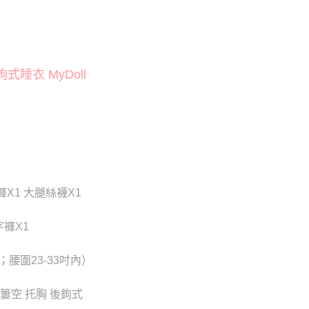
貨付款
否成功請以「AFTEE先享後付 」之結帳頁面顯示為準，若有關於
挑逗愛愛系列
雪乳誘惑鏤空款
功／繳費後需取消欲退款等相關疑問，請聯繫「AFTEE先享後
20
援中心」
https://netprotections.freshdesk.com/support/home
爾富取貨
項】
20
睡衣 MyDoll
恩沛科技股份有限公司提供之「AFTEE先享後付」服務完成之
依本服務之必要範圍內提供個人資料，並將交易相關給付款項請
付款
讓予恩沛科技股份有限公司。
個人資料處理事宜，請瀏覽以下網址：
0
ee.tw/terms/#terms3
年的使用者請事先徵得法定代理人或監護人之同意方可使用
1取貨
E先享後付」，若未經同意申辦者引起之損失，本公司不負相關責
0
AFTEE先享後付」時，將依據個別帳號之用戶狀況，依本公司
核予不同之上限額度；若仍有額度不足之情形，本公司將視審查
X1 大腿絲襪X1
用戶進行身份認證。
0，滿NT$6,000(含以上)免運費
一人註冊多個帳號或使用他人資訊註冊。若發現惡意使用之情
科技股份有限公司將有權停止該用戶之使用額度並採取法律行
褲X1
新竹貨運)
20
腰圍23-33吋內）
配送
查看運費
簍空 托胸 後鉤式