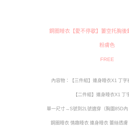
萊爾富取
※ 交易是
❤️ 閨房
是否繳費成
每筆NT$1
付客戶支
付款後萊
【注意事
每筆NT$1
鋼圈睡衣【愛不停歇】簍空托胸後鉤式
１．透過由
交易，需
7-11取貨
求債權轉
粉膚色
２．關於
每筆NT$8
https://aft
３．未成
付款後7-1
FREE
「AFTE
每筆NT$8
任。
４．使用「
宅配
即時審查
內容物：【三件組】連身睡衣X1 丁字褲
結果請求
每筆NT$8
５．嚴禁
形，恩沛
【二件組】連身睡衣X1 丁字
貨到付款(
動。
每筆NT$1
單一尺寸→S號到2L號適穿（胸圍85D內；
國家/地區
鋼圈睡衣 情趣睡衣 連身睡衣 蕾絲透膚 