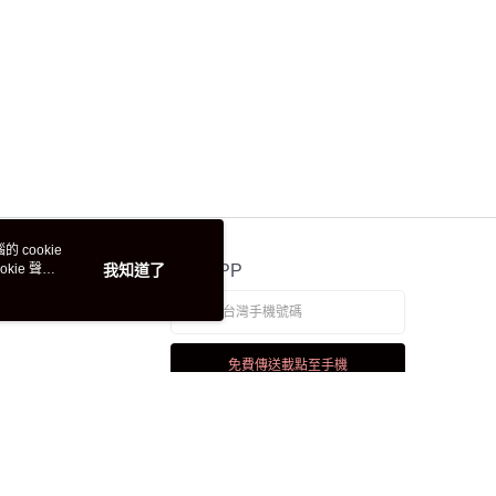
 cookie
kie 聲明
我知道了
官方APP
免費傳送載點至手機
若接到可疑電話，請洽詢165反詐騙專線
本站最佳瀏覽環境請使用 Google Chrome、Firefox 或 Edge 以上版本