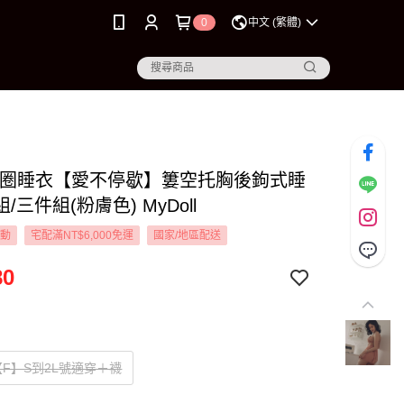
0
中文 (繁體)
L 鋼圈睡衣【愛不停歇】簍空托胸後鉤式睡
/三件組(粉膚色) MyDoll
活動
宅配滿NT$6,000免運
國家/地區配送
80
F】S到2L號適穿＋襪