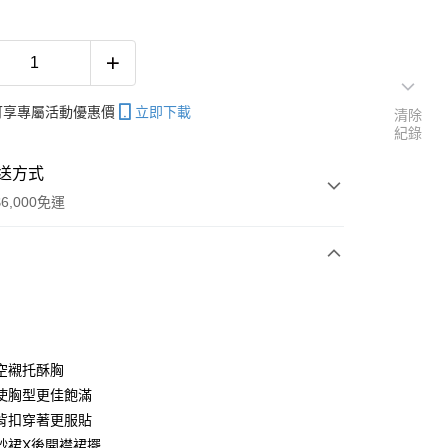
帳可享專屬活動優惠價
立即下載
清除
紀錄
送方式
6,000免運
次付款
期付款
0 利率 每期
NT$260
21家銀行
空襯托酥胸
庫商業銀行
第一商業銀行
使胸型更佳飽滿
付款
業銀行
彰化商業銀行
背扣穿著更服貼
業儲蓄銀行
台北富邦商業銀行
紗裙X後開襟裙擺