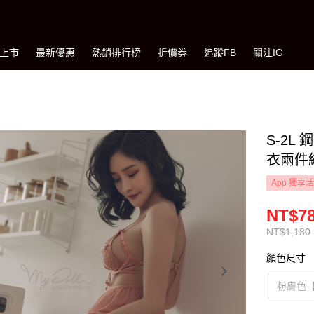
上市
最新優惠
熱銷排行榜
折價劵
追蹤FB
關注IG
S-2
衣兩件組
App 獨享
NT$7
NT$1,180
顏色尺寸
粉膚色【