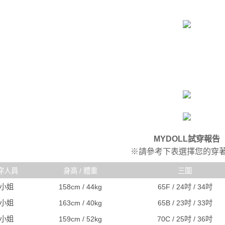
MYDOLL試穿報告
※請參考下表選擇您的穿
穿人員
身高 / 體重
三圍
R小姐
158cm / 44kg
65F / 24吋 / 34吋
C小姐
163cm / 40kg
65B / 23吋 / 33吋
A小姐
159cm / 52kg
70C / 25吋 / 36吋