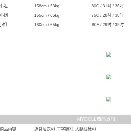
J小姐
158cm / 53kg
80C / 31吋 / 36吋
S小姐
165cm / 65kg
75C / 28吋 / 38吋
I小姐
160cm / 65kg
80E / 29吋 / 39吋
MYDOLL商品資訊
商品內容
連身睡衣X1 丁字褲X1 大腿絲襪X1