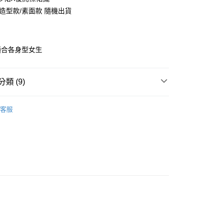
華商業銀行
兆豐國際商業銀行
 造型款/素面款 隨機出貨
小企業銀行
台中商業銀行
台灣）商業銀行
華泰商業銀行
業銀行
遠東國際商業銀行
業銀行
永豐商業銀行
適合各身型女生
業銀行
星展（台灣）商業銀行
際商業銀行
中國信託商業銀行
享後付
天信用卡公司
類 (9)
FTEE先享後付」】
先享後付是「在收到商品之後才付款」的支付方式。 讓您購物簡單
 XS-2L
心！
客服
：不需註冊會員、不需綁卡、不需儲值。
挑逗愛愛系列
：只要手機號碼，簡訊認證，即可結帳。
：先確認商品／服務後，再付款。
 ‧ XS-6L
睡衣 ‧ XS-6L
EE先享後付」結帳流程】
XS-S
方式選擇「AFTEE先享後付」後，將跳轉至「AFTEE先享後
付款
睡衣 ‧ XS-6L
M
頁面，進行簡訊認證並確認金額後，即可完成結帳。
0
成立數日內，您將收到繳費通知簡訊。
睡衣 ‧ XS-6L
L
費通知簡訊後14天內，點擊此簡訊中的連結，可透過四大超商
網路銀行／等多元方式進行付款，方視為交易完成。
家取貨
睡衣 ‧ XS-6L
2L
：結帳手續完成當下不需立刻繳費，但若您需要取消訂單，請聯
0
的店家。未經商家同意取消之訂單仍視為有效，需透過AFTEE
睡衣 ‧ XS-6L
XL
繳納相關費用。