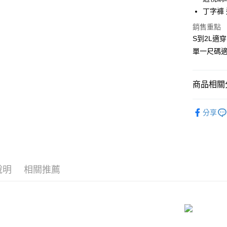
國泰世
丁字褲
Apple Pay
臺灣中
匯豐（
銷售重點
街口支付
聯邦商
S到2L適穿
元大商
悠遊付
單一尺碼
玉山商
台新國
AFTEE先
台灣樂
相關說明
商品相關分
【關於「A
ATM付款
AFTEE
鋼圈睡衣 ‧
便利好安
分享
貨到付款
１．簡單
❤️ 閨房
２．便利
３．安心
性感薄紗睡衣
運送方式
📏依尺寸選
【「AFT
１．於結帳
全家取貨
說明
相關推薦
📏依尺寸選
付」結帳
每筆NT$8
２．訂單
📏依尺寸選
３．收到繳
／ATM／
付款後全
📏依尺寸選
※ 請注意
每筆NT$8
絡購買商品
📏依尺寸選
先享後付