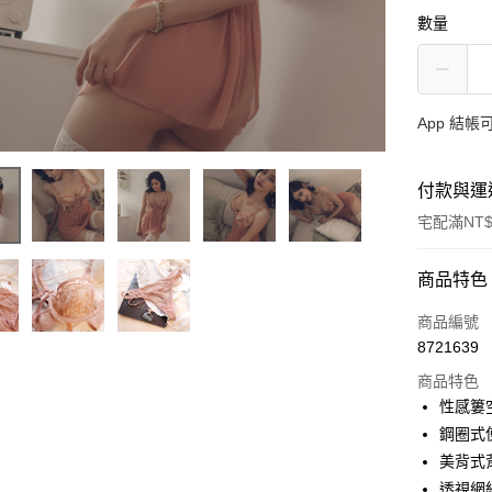
數量
App 結
付款與運
宅配滿NT$
付款方式
商品特色
信用卡一
商品編號
8721639
信用卡分
商品特色
3 期 
性感簍
合作金
鋼圈式
超商取貨
華南商
美背式
LINE Pay
上海商
透視網