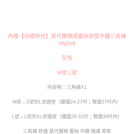
３．安心：先確認商品／服務後，再付款。
運送方式
【「AFTEE先享後付」結帳流程】
全家取貨付款
１．於結帳方式選擇「AFTEE先享後付」後，將跳轉至「AFTEE先享後付」
每筆NT$80
結帳頁面，進行簡訊認證並確認金額後，即可完成結帳。
２．訂單成立數日內，您將收到繳費通知簡訊。
付款後全家取貨
內褲【治癒時光】莫代爾棉感蕾絲造型中腰三角褲
３．收到繳費通知簡訊後14天內，點擊此簡訊中的連結，可透過四大超商／
ATM／網路銀行／等多元方式進行付款，方視為交易完成。
MyDoll
每筆NT$80
※ 請注意：結帳手續完成當下不需立刻繳費，但若您需要取消訂單，請聯絡
購買商品的店家。未經商家同意取消之訂單仍視為有效，需透過AFTEE先享
萊爾富取貨付款
後付繳納相關費用。
灰色
每筆NT$120
※ 交易是否成功請以「AFTEE先享後付 」之結帳頁面顯示為準，若有關於
是否繳費成功／繳費後需取消欲退款等相關疑問，請聯繫「AFTEE先享後付
M號 L號
客戶支援中心」
https://netprotections.freshdesk.com/support/home
付款後萊爾富取貨
每筆NT$120
【注意事項】
內容物：三角褲X1
１．透過由恩沛科技股份有限公司提供之「AFTEE先享後付」服務完成之交
7-11取貨付款
易，需依本服務之必要範圍內提供個人資料，並將交易相關給付款項請求債
權轉讓予恩沛科技股份有限公司。
每筆NT$80
M號→S號到L號適穿（腰圍24-27吋；臀圍37吋內）
２．關於個人資料處理事宜，請瀏覽以下網址：
https://aftee.tw/terms/#terms3
付款後7-11取貨
L號→L號到XL號適穿（腰圍28-31吋；臀圍39吋內）
３．未成年的使用者請事先徵得法定代理人或監護人之同意方可使用
每筆NT$80
「AFTEE先享後付」，若未經同意申辦者引起之損失，本公司不負相關責
任。
三角褲 舒適 莫代爾棉 蕾絲 中腰 親膚 柔軟
宅配
４．使用「AFTEE先享後付」時，將依據個別帳號之用戶狀況，依本公司即