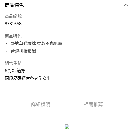
商品特色
信用卡一次付款
商品編號
信用卡分期付款
8731658
3 期 0 利率 每期
NT$83
21家銀行
商品特色
合作金庫商業銀行
第一商業銀行
超商取貨付款
舒適莫代爾棉 柔軟不傷肌膚
華南商業銀行
彰化商業銀行
蕾絲拼接點綴
LINE Pay
上海商業儲蓄銀行
台北富邦商業銀行
國泰世華商業銀行
兆豐國際商業銀行
Apple Pay
銷售重點
臺灣中小企業銀行
台中商業銀行
S到XL適穿
匯豐（台灣）商業銀行
華泰商業銀行
街口支付
聯邦商業銀行
遠東國際商業銀行
兩段尺碼適合各身型女生
元大商業銀行
永豐商業銀行
悠遊付
玉山商業銀行
星展（台灣）商業銀行
台新國際商業銀行
中國信託商業銀行
AFTEE先享後付
台灣樂天信用卡公司
相關說明
詳細說明
相關推薦
【關於「AFTEE先享後付」】
ATM付款
AFTEE先享後付是「在收到商品之後才付款」的支付方式。 讓您購物簡單
便利好安心！
貨到付款
１．簡單：不需註冊會員、不需綁卡、不需儲值。
２．便利：只要手機號碼，簡訊認證，即可結帳。