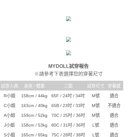
時審查核予不同之上限額度；若仍有額度不足之情形，本公司將視審查結果
每筆NT$80，滿NT$6,000(含以上)免運費
請求用戶進行身份認證。
５．嚴禁一人註冊多個帳號或使用他人資訊註冊。若發現惡意使用之情形，
貨到付款(新竹貨運)
恩沛科技股份有限公司將有權停止該用戶之使用額度並採取法律行動。
每筆NT$120
國家/地區配送
查看運費
MYDOLL試穿報告
※請參考下表選擇您的穿著尺寸
試穿人員
身高 / 體重
三圍
試穿尺寸
穿著感
R小姐
158cm / 44kg
65F / 24吋 / 34吋
M號
適合
C小姐
163cm / 40kg
65B / 23吋 / 33吋
M號
不適合
A小姐
159cm / 52kg
70C / 25吋 / 36吋
M號
適合
J小姐
158cm / 53kg
80C / 31吋 / 36吋
L號
適合
S小姐
165cm / 65kg
75C / 28吋 / 38吋
L號
適合