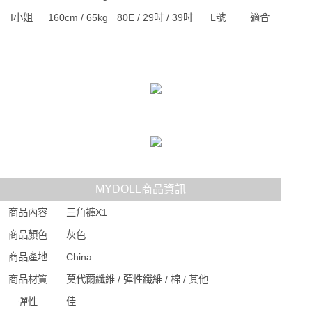
I小姐
160cm / 65kg
80E / 29吋 / 39吋
L號
適合
MYDOLL商品資訊
商品內容
三角褲X1
商品顏色
灰色
商品產地
China
商品材質
莫代爾纖維 / 彈性纖維 / 棉 / 其他
彈性
佳