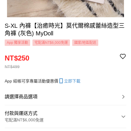
S-XL 內褲【治癒時光】莫代爾棉感蕾絲造型三
角褲 (灰色) MyDoll
App 獨享活動
宅配滿NT$6,000免運
國家/地區配送
NT$250
NT$499
App 結帳可享專屬活動優惠價
立即下載
請選擇商品選項
付款與運送方式
宅配滿NT$6,000免運
付款方式