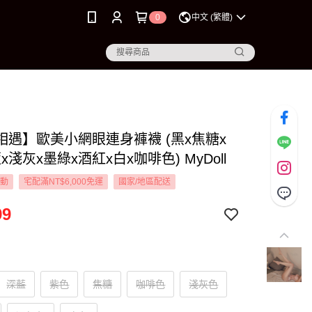
0
中文 (繁體)
相遇】歐美小網眼連身褲襪 (黑x焦糖x
x淺灰x墨綠x酒紅x白x咖啡色) MyDoll
活動
宅配滿NT$6,000免運
國家/地區配送
99
深藍
紫色
焦糖
咖啡色
淺灰色