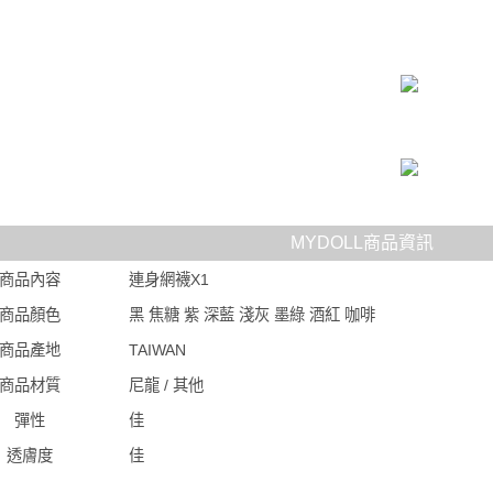
MYDOLL商品資訊
商品內容
連身網襪X1
商品顏色
黑 焦糖 紫 深藍 淺灰 墨綠 酒紅 咖啡
商品產地
TAIWAN
商品材質
尼龍 / 其他
彈性
佳
透膚度
佳