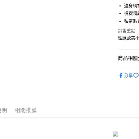
華南商
連身網
LINE Pay
上海商
褲襪類
國泰世
私密貼
Apple Pay
臺灣中
匯豐（
銷售重點
街口支付
聯邦商
性感歐美
元大商
悠遊付
玉山商
台新國
AFTEE先
商品相關分
台灣樂
相關說明
【關於「A
情趣配件
ATM付款
AFTEE
分享
優惠．折
便利好安
貨到付款
１．簡單
２．便利
３．安心
運送方式
【「AFT
說明
相關推薦
１．於結帳
全家取貨
付」結帳
每筆NT$8
２．訂單
３．收到繳
／ATM／
付款後全