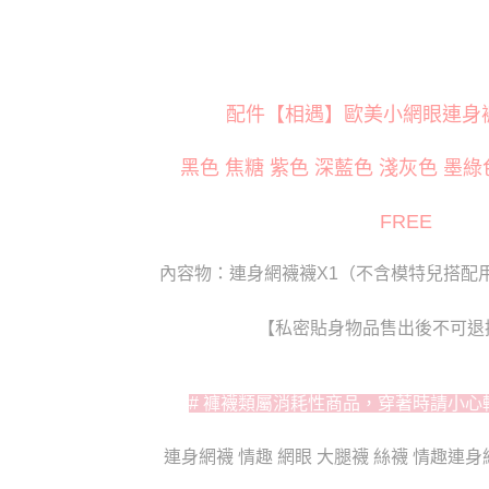
※ 請注意
每筆NT$8
絡購買商品
先享後付
萊爾富取
※ 交易是
是否繳費成
每筆NT$1
付客戶支
配件【相遇】歐美小網眼連身褲襪 
付款後萊
【注意事
每筆NT$1
黑色 焦糖 紫色 深藍色 淺灰色 墨綠
１．透過由
交易，需
7-11取貨
求債權轉
FREE
２．關於
每筆NT$8
https://aft
３．未成
付款後7-1
內容物：連身網襪襪X1（不含模特兒搭配
「AFTE
每筆NT$8
任。
４．使用「
【私密貼身物品售出後不可退
宅配
即時審查
結果請求
每筆NT$8
５．嚴禁
# 褲襪類屬消耗性商品，穿著時請小心
形，恩沛
貨到付款(
動。
每筆NT$1
連身網襪 情趣 網眼 大腿襪 絲襪 情趣連身
國家/地區