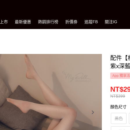
上市
最新優惠
熱銷排行榜
折價劵
追蹤FB
關注IG
配件【
紫x深藍
App 獨享
NT$2
NT$399
顏色尺寸
黑色