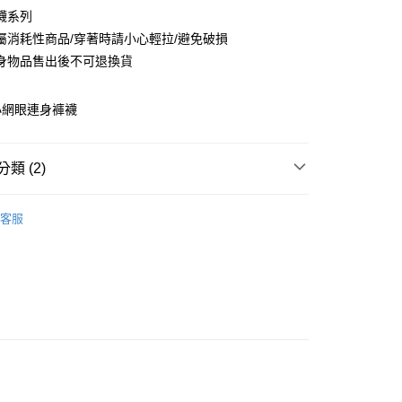
業銀行
彰化商業銀行
襪系列
業儲蓄銀行
台北富邦商業銀行
屬消耗性商品/穿著時請小心輕拉/避免破損
華商業銀行
兆豐國際商業銀行
身物品售出後不可退換貨
小企業銀行
台中商業銀行
台灣）商業銀行
華泰商業銀行
業銀行
遠東國際商業銀行
小網眼連身褲襪
業銀行
永豐商業銀行
業銀行
星展（台灣）商業銀行
際商業銀行
中國信託商業銀行
享後付
類 (2)
天信用卡公司
FTEE先享後付」】
網襪／絲襪／大腿襪
先享後付是「在收到商品之後才付款」的支付方式。 讓您購物簡單
客服
扣
2件95折 ‧ 3件9折
心！
：不需註冊會員、不需綁卡、不需儲值。
：只要手機號碼，簡訊認證，即可結帳。
：先確認商品／服務後，再付款。
EE先享後付」結帳流程】
方式選擇「AFTEE先享後付」後，將跳轉至「AFTEE先享後
付款
頁面，進行簡訊認證並確認金額後，即可完成結帳。
0
成立數日內，您將收到繳費通知簡訊。
費通知簡訊後14天內，點擊此簡訊中的連結，可透過四大超商
網路銀行／等多元方式進行付款，方視為交易完成。
家取貨