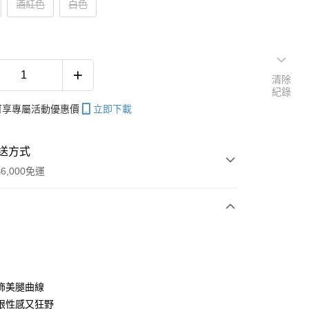
酒紅色
白色
清除
紀錄
帳可享專屬活動優惠價
立即下載
送方式
6,000免運
次付款
期付款
0 利率 每期
NT$99
21家銀行
飾美腿曲線
庫商業銀行
第一商業銀行
眼性感又狂野
付款