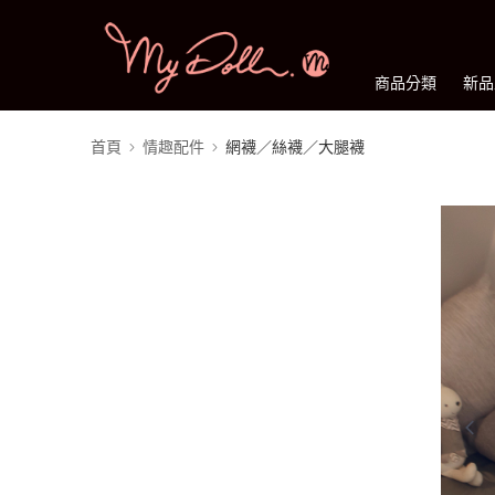
商品分類
新品
首頁
情趣配件
網襪／絲襪／大腿襪