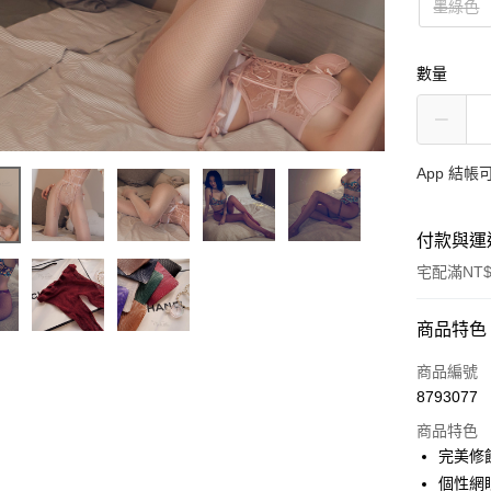
墨綠色
數量
App 結
付款與運
宅配滿NT$
付款方式
商品特色
信用卡一
商品編號
8793077
信用卡分
商品特色
3 期 
完美修
合作金
個性網
超商取貨