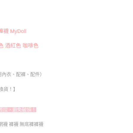
：結帳手續完成當下不需立刻繳費，但若您需要取消訂單，請聯
0
的店家。未經商家同意取消之訂單仍視為有效，需透過AFTEE
繳納相關費用。
貨付款
否成功請以「AFTEE先享後付 」之結帳頁面顯示為準，若有關於
功／繳費後需取消欲退款等相關疑問，請聯繫「AFTEE先享後
20
援中心」
https://netprotections.freshdesk.com/support/home
MyDoll
爾富取貨
項】
20
色 酒紅色 咖啡色
恩沛科技股份有限公司提供之「AFTEE先享後付」服務完成之
依本服務之必要範圍內提供個人資料，並將交易相關給付款項請
付款
讓予恩沛科技股份有限公司。
個人資料處理事宜，請瀏覽以下網址：
0
ee.tw/terms/#terms3
年的使用者請事先徵得法定代理人或監護人之同意方可使用
1取貨
用內衣、配褲、配件）
E先享後付」，若未經同意申辦者引起之損失，本公司不負相關責
0
AFTEE先享後付」時，將依據個別帳號之用戶狀況，依本公司
換貨！】
核予不同之上限額度；若仍有額度不足之情形，本公司將視審查
用戶進行身份認證。
0，滿NT$6,000(含以上)免運費
一人註冊多個帳號或使用他人資訊註冊。若發現惡意使用之情
輕拉，避免破損！
科技股份有限公司將有權停止該用戶之使用額度並採取法律行
新竹貨運)
20
網襪 褲襪 無底褲褲襪
配送
查看運費