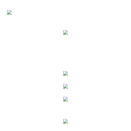
時審查核予不同之上限額度；若仍有額度不足之情形，本公司將視審查結果
每筆NT$80，滿NT$6,000(含以上)免運費
請求用戶進行身份認證。
５．嚴禁一人註冊多個帳號或使用他人資訊註冊。若發現惡意使用之情形，
貨到付款(新竹貨運)
恩沛科技股份有限公司將有權停止該用戶之使用額度並採取法律行動。
每筆NT$120
國家/地區配送
查看運費