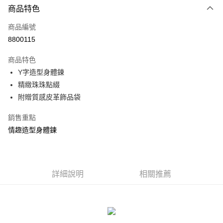
商品特色
信用卡一次付款
商品編號
信用卡分期付款
8800115
3 期 0 利率 每期
NT$99
21家銀行
商品特色
合作金庫商業銀行
第一商業銀行
超商取貨付款
Y字造型身體鍊
華南商業銀行
彰化商業銀行
精緻珠珠點綴
LINE Pay
上海商業儲蓄銀行
台北富邦商業銀行
國泰世華商業銀行
兆豐國際商業銀行
附贈質感皮革飾品袋
Apple Pay
臺灣中小企業銀行
台中商業銀行
銷售重點
匯豐（台灣）商業銀行
華泰商業銀行
街口支付
聯邦商業銀行
遠東國際商業銀行
情趣造型身體鍊
元大商業銀行
永豐商業銀行
悠遊付
玉山商業銀行
星展（台灣）商業銀行
台新國際商業銀行
中國信託商業銀行
AFTEE先享後付
台灣樂天信用卡公司
相關說明
詳細說明
相關推薦
【關於「AFTEE先享後付」】
ATM付款
AFTEE先享後付是「在收到商品之後才付款」的支付方式。 讓您購物簡單
便利好安心！
貨到付款
１．簡單：不需註冊會員、不需綁卡、不需儲值。
２．便利：只要手機號碼，簡訊認證，即可結帳。