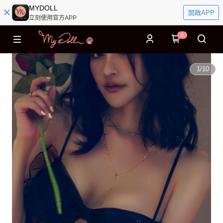
MYDOLL
開啟APP
立刻使用官方APP
0
1
/
10