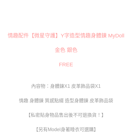
３．安心：先確認商品／服務後，再付款。
運送方式
【「AFTEE先享後付」結帳流程】
全家取貨付款
１．於結帳方式選擇「AFTEE先享後付」後，將跳轉至「AFTEE先享後付」
每筆NT$80
結帳頁面，進行簡訊認證並確認金額後，即可完成結帳。
２．訂單成立數日內，您將收到繳費通知簡訊。
付款後全家取貨
情趣配件【微星守護】Y字造型情趣身體鍊 MyDoll
３．收到繳費通知簡訊後14天內，點擊此簡訊中的連結，可透過四大超商／
ATM／網路銀行／等多元方式進行付款，方視為交易完成。
每筆NT$80
※ 請注意：結帳手續完成當下不需立刻繳費，但若您需要取消訂單，請聯絡
金色 銀色
購買商品的店家。未經商家同意取消之訂單仍視為有效，需透過AFTEE先享
萊爾富取貨付款
後付繳納相關費用。
每筆NT$120
※ 交易是否成功請以「AFTEE先享後付 」之結帳頁面顯示為準，若有關於
FREE
是否繳費成功／繳費後需取消欲退款等相關疑問，請聯繫「AFTEE先享後付
客戶支援中心」
https://netprotections.freshdesk.com/support/home
付款後萊爾富取貨
每筆NT$120
【注意事項】
內容物：身體鍊X1 皮革飾品袋X1
１．透過由恩沛科技股份有限公司提供之「AFTEE先享後付」服務完成之交
7-11取貨付款
易，需依本服務之必要範圍內提供個人資料，並將交易相關給付款項請求債
權轉讓予恩沛科技股份有限公司。
每筆NT$80
情趣 身體鍊 質感點綴 造型身體鍊 皮革飾品袋
２．關於個人資料處理事宜，請瀏覽以下網址：
https://aftee.tw/terms/#terms3
付款後7-11取貨
３．未成年的使用者請事先徵得法定代理人或監護人之同意方可使用
【私密貼身物品售出後不可退換貨！】
每筆NT$80
「AFTEE先享後付」，若未經同意申辦者引起之損失，本公司不負相關責
任。
宅配
【另有Model身著睡衣可選購】
４．使用「AFTEE先享後付」時，將依據個別帳號之用戶狀況，依本公司即