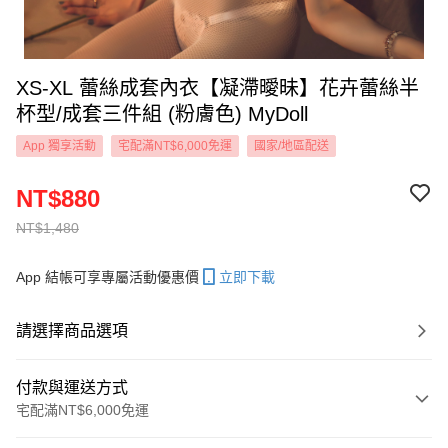
XS-XL 蕾絲成套內衣【凝滯曖昧】花卉蕾絲半
杯型/成套三件組 (粉膚色) MyDoll
App 獨享活動
宅配滿NT$6,000免運
國家/地區配送
NT$880
NT$1,480
App 結帳可享專屬活動優惠價
立即下載
請選擇商品選項
付款與運送方式
宅配滿NT$6,000免運
付款方式