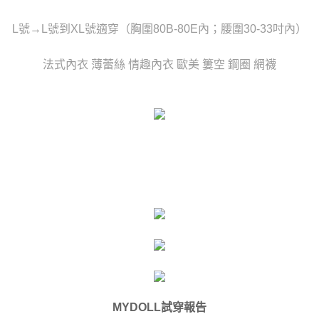
時審查核予不同之上限額度；若仍有額度不足之情形，本公司將視審查結果
每筆NT$80，滿NT$6,000(含以上)免運費
請求用戶進行身份認證。
L號→L號到XL號適穿（胸圍80B-80E內；腰圍30-33吋內）
５．嚴禁一人註冊多個帳號或使用他人資訊註冊。若發現惡意使用之情形，
貨到付款(新竹貨運)
恩沛科技股份有限公司將有權停止該用戶之使用額度並採取法律行動。
每筆NT$120
法式內衣 薄蕾絲 情趣內衣 歐美 簍空 鋼圈 網襪
國家/地區配送
查看運費
MYDOLL試穿報告