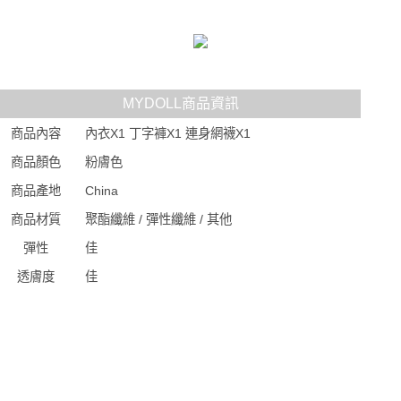
MYDOLL商品資訊
商品內容
內衣X1 丁字褲X1 連身網襪X1
商品顏色
粉膚色
商品產地
China
商品材質
聚酯纖維 / 彈性纖維 / 其他
彈性
佳
透膚度
佳