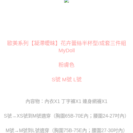
３．安心：先確認商品／服務後，再付款。
運送方式
【「AFTEE先享後付」結帳流程】
全家取貨付款
１．於結帳方式選擇「AFTEE先享後付」後，將跳轉至「AFTEE先享後付」
每筆NT$80
結帳頁面，進行簡訊認證並確認金額後，即可完成結帳。
２．訂單成立數日內，您將收到繳費通知簡訊。
付款後全家取貨
３．收到繳費通知簡訊後14天內，點擊此簡訊中的連結，可透過四大超商／
ATM／網路銀行／等多元方式進行付款，方視為交易完成。
歐美系列【凝滯曖昧】花卉蕾絲半杯型/成套三件組
每筆NT$80
※ 請注意：結帳手續完成當下不需立刻繳費，但若您需要取消訂單，請聯絡
MyDoll
購買商品的店家。未經商家同意取消之訂單仍視為有效，需透過AFTEE先享
萊爾富取貨付款
後付繳納相關費用。
每筆NT$120
※ 交易是否成功請以「AFTEE先享後付 」之結帳頁面顯示為準，若有關於
粉膚色
是否繳費成功／繳費後需取消欲退款等相關疑問，請聯繫「AFTEE先享後付
客戶支援中心」
https://netprotections.freshdesk.com/support/home
付款後萊爾富取貨
S號 M號 L號
每筆NT$120
【注意事項】
１．透過由恩沛科技股份有限公司提供之「AFTEE先享後付」服務完成之交
7-11取貨付款
易，需依本服務之必要範圍內提供個人資料，並將交易相關給付款項請求債
權轉讓予恩沛科技股份有限公司。
每筆NT$80
內容物：內衣X1 丁字褲X1 連身網襪X1
２．關於個人資料處理事宜，請瀏覽以下網址：
https://aftee.tw/terms/#terms3
付款後7-11取貨
３．未成年的使用者請事先徵得法定代理人或監護人之同意方可使用
S號→XS號到M號適穿（胸圍65B-70E內；腰圍24-27吋內）
每筆NT$80
「AFTEE先享後付」，若未經同意申辦者引起之損失，本公司不負相關責
任。
宅配
M號→M號到L號適穿（胸圍75B-75E內；腰圍27-30吋內）
４．使用「AFTEE先享後付」時，將依據個別帳號之用戶狀況，依本公司即