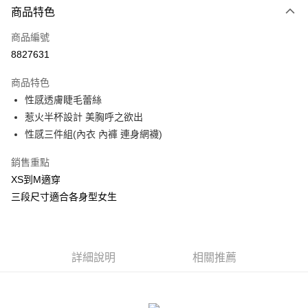
商品特色
信用卡一次付款
商品編號
信用卡分期付款
8827631
3 期 0 利率 每期
NT$293
21家銀行
商品特色
合作金庫商業銀行
第一商業銀行
超商取貨付款
性感透膚睫毛蕾絲
華南商業銀行
彰化商業銀行
惹火半杯設計 美胸呼之欲出
LINE Pay
上海商業儲蓄銀行
台北富邦商業銀行
國泰世華商業銀行
兆豐國際商業銀行
性感三件組(內衣 內褲 連身網襪)
Apple Pay
臺灣中小企業銀行
台中商業銀行
銷售重點
匯豐（台灣）商業銀行
華泰商業銀行
街口支付
聯邦商業銀行
遠東國際商業銀行
XS到M適穿
元大商業銀行
永豐商業銀行
悠遊付
三段尺寸適合各身型女生
玉山商業銀行
星展（台灣）商業銀行
台新國際商業銀行
中國信託商業銀行
AFTEE先享後付
台灣樂天信用卡公司
相關說明
【關於「AFTEE先享後付」】
詳細說明
相關推薦
ATM付款
AFTEE先享後付是「在收到商品之後才付款」的支付方式。 讓您購物簡單
便利好安心！
貨到付款
１．簡單：不需註冊會員、不需綁卡、不需儲值。
２．便利：只要手機號碼，簡訊認證，即可結帳。