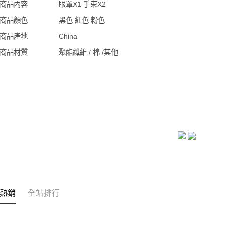
商品內容
眼罩X1 手束X2
商品顏色
黑色 紅色 粉色
商品產地
China
商品材質
聚酯纖維 / 棉 /其他
熱銷
全站排行