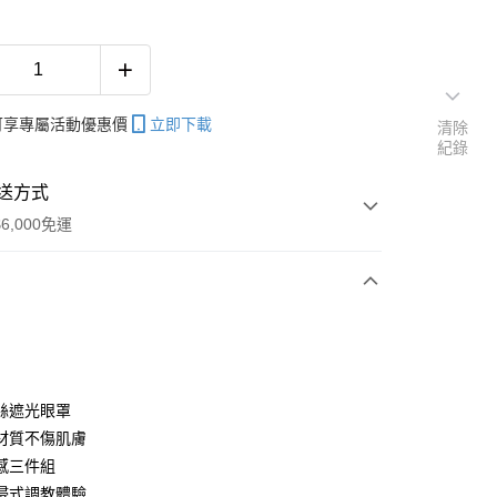
帳可享專屬活動優惠價
立即下載
清除
紀錄
送方式
6,000免運
次付款
期付款
0 利率 每期
NT$99
21家銀行
絲遮光眼罩
庫商業銀行
第一商業銀行
材質不傷肌膚
付款
業銀行
彰化商業銀行
感三件組
業儲蓄銀行
台北富邦商業銀行
浸式調教體驗