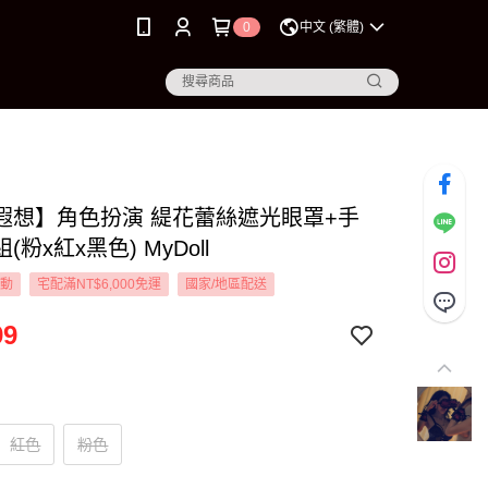
0
中文 (繁體)
遐想】角色扮演 緹花蕾絲遮光眼罩+手
(粉x紅x黑色) MyDoll
活動
宅配滿NT$6,000免運
國家/地區配送
99
紅色
粉色