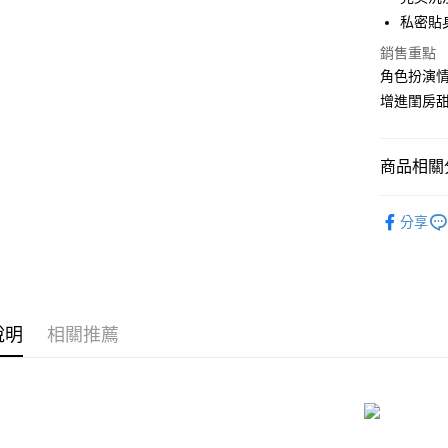
國泰世
私密貼
Apple Pay
臺灣中
匯豐（
銷售重點
街口支付
聯邦商
角色扮演
元大商
悠遊付
增進閨房
玉山商
台新國
AFTEE先
台灣樂
相關說明
商品相關分
【關於「A
ATM付款
AFTEE
情趣配件
便利好安
分享
貨到付款
１．簡單
２．便利
３．安心
運送方式
【「AFT
１．於結帳
全家取貨
說明
相關推薦
付」結帳
每筆NT$8
２．訂單
３．收到繳
／ATM／
付款後全
※ 請注意
每筆NT$8
絡購買商品
先享後付