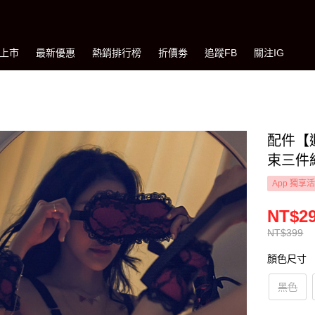
上市
最新優惠
熱銷排行榜
折價劵
追蹤FB
關注IG
配件【
束三件組
App 獨享
NT$2
NT$399
顏色尺寸
黑色