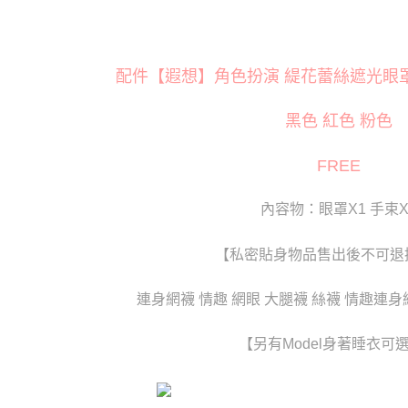
萊爾富取
※ 交易是
是否繳費成
每筆NT$1
付客戶支
付款後萊
配件【遐想】角色扮演 緹花蕾絲遮光眼罩+
【注意事
每筆NT$1
１．透過由
交易，需
黑色 紅色 粉色
7-11取貨
求債權轉
２．關於
每筆NT$8
FREE
https://aft
３．未成
付款後7-1
「AFTE
內容物：眼罩X1 手束X
每筆NT$8
任。
４．使用「
宅配
即時審查
【私密貼身物品售出後不可退
結果請求
每筆NT$8
５．嚴禁
形，恩沛
連身網襪 情趣 網眼 大腿襪 絲襪 情趣連身
貨到付款(
動。
每筆NT$1
【另有Model身著睡衣可
國家/地區