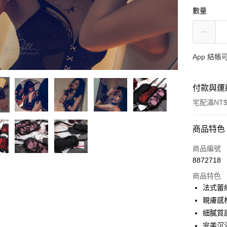
數量
App 結
付款與運
宅配滿NT$
付款方式
商品特色
信用卡一
商品編號
8872718
信用卡分
商品特色
3 期 
法式蕾
合作金
親膚感
超商取貨
華南商
細膩質
LINE Pay
上海商
完美沉