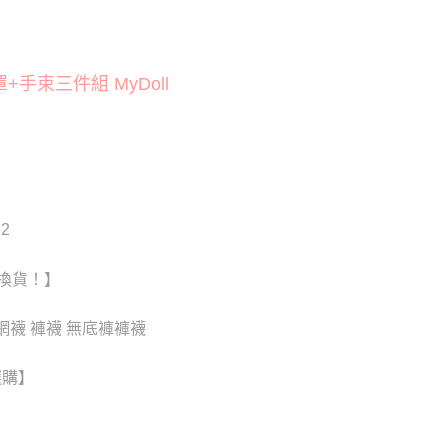
貨付款
否成功請以「AFTEE先享後付 」之結帳頁面顯示為準，若有關於
功／繳費後需取消欲退款等相關疑問，請聯繫「AFTEE先享後
20
援中心」
https://netprotections.freshdesk.com/support/home
爾富取貨
手束三件組 MyDoll
項】
20
恩沛科技股份有限公司提供之「AFTEE先享後付」服務完成之
依本服務之必要範圍內提供個人資料，並將交易相關給付款項請
付款
讓予恩沛科技股份有限公司。
個人資料處理事宜，請瀏覽以下網址：
0
ee.tw/terms/#terms3
年的使用者請事先徵得法定代理人或監護人之同意方可使用
1取貨
E先享後付」，若未經同意申辦者引起之損失，本公司不負相關責
2
0
AFTEE先享後付」時，將依據個別帳號之用戶狀況，依本公司
核予不同之上限額度；若仍有額度不足之情形，本公司將視審查
換貨！】
用戶進行身份認證。
0，滿NT$6,000(含以上)免運費
一人註冊多個帳號或使用他人資訊註冊。若發現惡意使用之情
科技股份有限公司將有權停止該用戶之使用額度並採取法律行
網襪 褲襪 無底褲褲襪
新竹貨運)
20
選購】
配送
查看運費