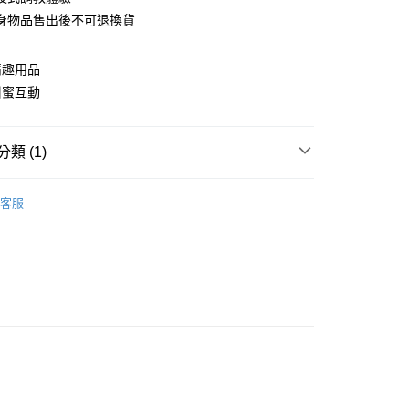
華商業銀行
兆豐國際商業銀行
身物品售出後不可退換貨
小企業銀行
台中商業銀行
台灣）商業銀行
華泰商業銀行
業銀行
遠東國際商業銀行
情趣用品
業銀行
永豐商業銀行
甜蜜互動
業銀行
星展（台灣）商業銀行
際商業銀行
中國信託商業銀行
享後付
天信用卡公司
類 (1)
FTEE先享後付」】
先享後付是「在收到商品之後才付款」的支付方式。 讓您購物簡單
情趣配件
心！
客服
：不需註冊會員、不需綁卡、不需儲值。
：只要手機號碼，簡訊認證，即可結帳。
：先確認商品／服務後，再付款。
EE先享後付」結帳流程】
方式選擇「AFTEE先享後付」後，將跳轉至「AFTEE先享後
付款
頁面，進行簡訊認證並確認金額後，即可完成結帳。
0
成立數日內，您將收到繳費通知簡訊。
費通知簡訊後14天內，點擊此簡訊中的連結，可透過四大超商
網路銀行／等多元方式進行付款，方視為交易完成。
家取貨
：結帳手續完成當下不需立刻繳費，但若您需要取消訂單，請聯
0
的店家。未經商家同意取消之訂單仍視為有效，需透過AFTEE
繳納相關費用。