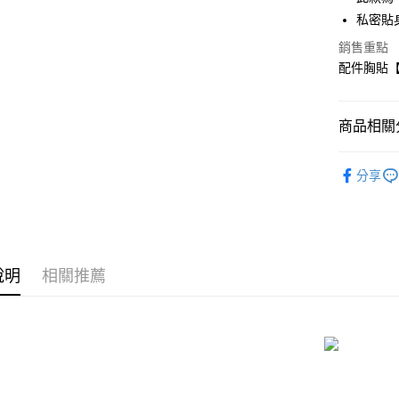
國泰世
私密貼
Apple Pay
臺灣中
匯豐（
銷售重點
街口支付
聯邦商
配件胸貼【
元大商
悠遊付
玉山商
台新國
AFTEE先
商品相關分
台灣樂
相關說明
【關於「A
情趣配件
ATM付款
AFTEE
分享
便利好安
貨到付款
１．簡單
２．便利
３．安心
運送方式
【「AFT
說明
相關推薦
１．於結帳
全家取貨
付」結帳
每筆NT$8
２．訂單
３．收到繳
／ATM／
付款後全
※ 請注意
每筆NT$8
絡購買商品
先享後付