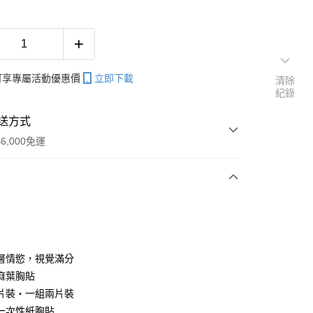
帳可享專屬活動優惠價
立即下載
清除
紀錄
送方式
6,000免運
次付款
期付款
0 利率 每期
NT$23
21家銀行
層情慾，視覺滿分
庫商業銀行
第一商業銀行
麻葉胸貼
付款
業銀行
彰化商業銀行
片裝‧一組兩片裝
業儲蓄銀行
台北富邦商業銀行
一次性紙胸貼