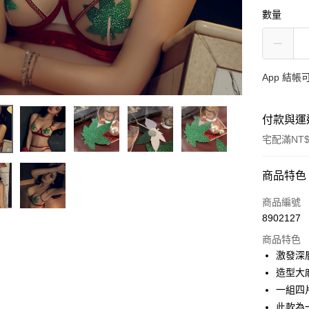
數量
App 結
付款與運
宅配滿NT$
付款方式
商品特色
信用卡一
商品編號
8902127
信用卡分
商品特色
3 期 
激發深
合作金
造型大
超商取貨
華南商
一組四
LINE Pay
上海商
此款為