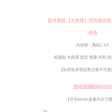
萊爾富取
※ 交易是
是否繳費成
每筆NT$1
付客戶支
付款後萊
配件胸貼【大麻葉】閃亮綠造型
【注意事
每筆NT$1
１．透過由
交易，需
綠色
7-11取貨
求債權轉
２．關於
每筆NT$8
內容物：胸貼2-4片
https://aft
３．未成
付款後7-1
「AFTE
紙胸貼 大麻葉 造型 情趣 亮粉 
每筆NT$8
任。
４．使用「
宅配
即時審查
【私密貼身物品售出後不可退
結果請求
每筆NT$8
５．嚴禁
形，恩沛
貨到付款(
動。
# 此款為一次性紙胸
每筆NT$1
國家/地區
【另有Model身著內衣可