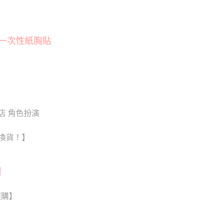
貨付款
否成功請以「AFTEE先享後付 」之結帳頁面顯示為準，若有關於
功／繳費後需取消欲退款等相關疑問，請聯繫「AFTEE先享後
20
援中心」
https://netprotections.freshdesk.com/support/home
爾富取貨
一次性紙胸貼
項】
20
恩沛科技股份有限公司提供之「AFTEE先享後付」服務完成之
依本服務之必要範圍內提供個人資料，並將交易相關給付款項請
付款
讓予恩沛科技股份有限公司。
個人資料處理事宜，請瀏覽以下網址：
0
ee.tw/terms/#terms3
年的使用者請事先徵得法定代理人或監護人之同意方可使用
1取貨
E先享後付」，若未經同意申辦者引起之損失，本公司不負相關責
夜店 角色扮演
0
AFTEE先享後付」時，將依據個別帳號之用戶狀況，依本公司
核予不同之上限額度；若仍有額度不足之情形，本公司將視審查
換貨！】
用戶進行身份認證。
0，滿NT$6,000(含以上)免運費
一人註冊多個帳號或使用他人資訊註冊。若發現惡意使用之情
科技股份有限公司將有權停止該用戶之使用額度並採取法律行
新竹貨運)
貼
20
配送
查看運費
選購】