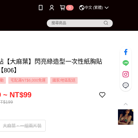
0
中文 (繁體)
貼【大麻葉】閃亮綠造型一次性紙胸貼
l【806】
活動
宅配滿NT$6,000免運
國家/地區配送
 ~ NT$99
NT$199
大麻葉‧一組兩片裝