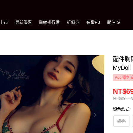
上市
最新優惠
熱銷排行榜
折價劵
追蹤FB
關注IG
配件胸
MyDol
App 獨享
NT$69
NT$99 ~ 
顏色款式
綠色