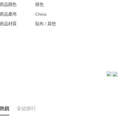
商品顏色
綠色
商品產地
China
商品材質
貼布 / 其他
熱銷
全站排行