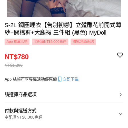
S-2L 鋼圈睡衣【告別初戀】立體雕花前開式薄
紗+開檔褲+大腿襪 三件組 (黑色) MyDoll
App 獨享活動
宅配滿NT$6,000免運
國家/地區配送
NT$780
NT$1,280
App 結帳可享專屬活動優惠價
立即下載
請選擇商品選項
付款與運送方式
宅配滿NT$6,000免運
付款方式