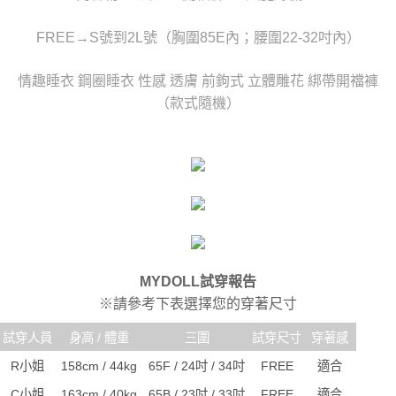
時審查核予不同之上限額度；若仍有額度不足之情形，本公司將視審查結果
每筆NT$80，滿NT$6,000(含以上)免運費
請求用戶進行身份認證。
FREE→S號到2L號（胸圍85E內；腰圍22-32吋內）
５．嚴禁一人註冊多個帳號或使用他人資訊註冊。若發現惡意使用之情形，
貨到付款(新竹貨運)
恩沛科技股份有限公司將有權停止該用戶之使用額度並採取法律行動。
每筆NT$120
情趣睡衣 鋼圈睡衣 性感 透膚 前鉤式 立體雕花 綁帶開襠褲
（款式隨機）
國家/地區配送
查看運費
MYDOLL試穿報告
※請參考下表選擇您的穿著尺寸
試穿人員
身高 / 體重
三圍
試穿尺寸
穿著感
R小姐
158cm / 44kg
65F / 24吋 / 34吋
FREE
適合
C小姐
163cm / 40kg
65B / 23吋 / 33吋
FREE
適合