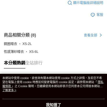
顯示電腦版詳細說明
客服
商品相關分類 (8)
查看全部
鋼圈睡衣 ‧ XS-2L
性感薄紗睡衣 ‧ XS-6L
本分類熱銷
全站排行
本網站中使用 cookie，欲查詢有關本網站使用 cookie 方式之詳情，及若您不希
熱門標籤
望在電腦上使用 cookie 時應如何變更電腦的 cookie 設定，請參閱本網站「
隱私
權條款
」之 Cookie 聲明。您繼續使用本網站即表示您同意本公司得按本網站使
用條款之 Cookie 聲明使用 cookie。
了解更多 >
我知道了