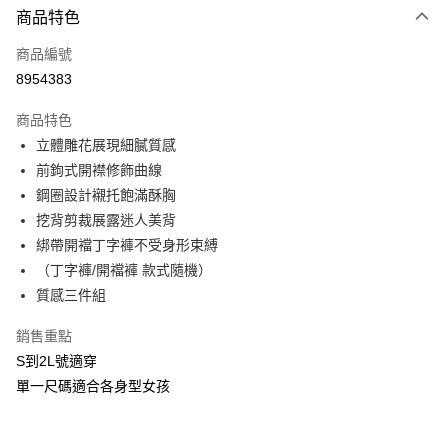
商品特色
信用卡一次付款
商品編號
信用卡分期付款
8954383
3 期 0 利率 每期
NT$260
21家銀行
商品特色
合作金庫商業銀行
第一商業銀行
超商取貨付款
立體雕花展現細膩質感
華南商業銀行
彰化商業銀行
前鉤式開襟修飾曲線
LINE Pay
上海商業儲蓄銀行
台北富邦商業銀行
國泰世華商業銀行
兆豐國際商業銀行
鋼圈設計襯托飽滿酥胸
Apple Pay
臺灣中小企業銀行
台中商業銀行
挖背剪裁展露迷人美背
匯豐（台灣）商業銀行
華泰商業銀行
綁帶開襠丁字褲不受身形束縛
街口支付
聯邦商業銀行
遠東國際商業銀行
（丁字褲/開襠褲 款式隨機）
元大商業銀行
永豐商業銀行
悠遊付
質感三件組
玉山商業銀行
星展（台灣）商業銀行
台新國際商業銀行
中國信託商業銀行
AFTEE先享後付
銷售重點
台灣樂天信用卡公司
相關說明
S到2L號適穿
【關於「AFTEE先享後付」】
ATM付款
單一尺碼適合各身型女孩
AFTEE先享後付是「在收到商品之後才付款」的支付方式。 讓您購物簡單
便利好安心！
貨到付款
１．簡單：不需註冊會員、不需綁卡、不需儲值。
２．便利：只要手機號碼，簡訊認證，即可結帳。