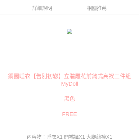
３．安心：先確認商品／服務後，再付款。
運送方式
詳細說明
相關推薦
【「AFTEE先享後付」結帳流程】
全家取貨付款
１．於結帳方式選擇「AFTEE先享後付」後，將跳轉至「AFTEE先享後付」
每筆NT$80
結帳頁面，進行簡訊認證並確認金額後，即可完成結帳。
２．訂單成立數日內，您將收到繳費通知簡訊。
付款後全家取貨
３．收到繳費通知簡訊後14天內，點擊此簡訊中的連結，可透過四大超商／
ATM／網路銀行／等多元方式進行付款，方視為交易完成。
每筆NT$80
※ 請注意：結帳手續完成當下不需立刻繳費，但若您需要取消訂單，請聯絡
購買商品的店家。未經商家同意取消之訂單仍視為有效，需透過AFTEE先享
萊爾富取貨付款
後付繳納相關費用。
每筆NT$120
※ 交易是否成功請以「AFTEE先享後付 」之結帳頁面顯示為準，若有關於
是否繳費成功／繳費後需取消欲退款等相關疑問，請聯繫「AFTEE先享後付
鋼圈睡衣【告別初戀】立體雕花前鉤式高衩三件組
客戶支援中心」
https://netprotections.freshdesk.com/support/home
付款後萊爾富取貨
MyDoll
每筆NT$120
【注意事項】
１．透過由恩沛科技股份有限公司提供之「AFTEE先享後付」服務完成之交
7-11取貨付款
黑色
易，需依本服務之必要範圍內提供個人資料，並將交易相關給付款項請求債
權轉讓予恩沛科技股份有限公司。
每筆NT$80
２．關於個人資料處理事宜，請瀏覽以下網址：
FREE
https://aftee.tw/terms/#terms3
付款後7-11取貨
３．未成年的使用者請事先徵得法定代理人或監護人之同意方可使用
每筆NT$80
「AFTEE先享後付」，若未經同意申辦者引起之損失，本公司不負相關責
任。
宅配
內容物：睡衣X1 開襠褲X1 大腿絲襪X1
４．使用「AFTEE先享後付」時，將依據個別帳號之用戶狀況，依本公司即