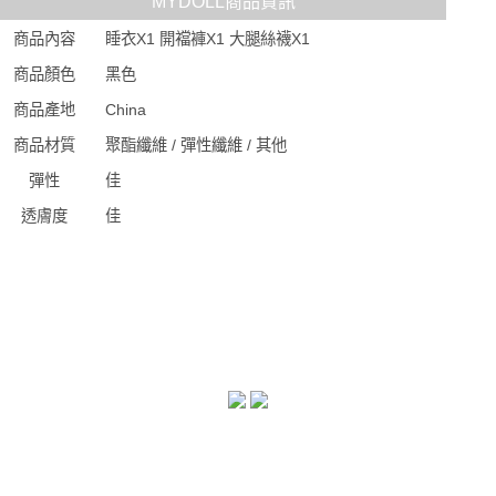
MYDOLL商品資訊
商品內容
睡衣X1 開襠褲X1 大腿絲襪X1
商品顏色
黑色
商品產地
China
商品材質
聚酯纖維 / 彈性纖維 / 其他
彈性
佳
透膚度
佳