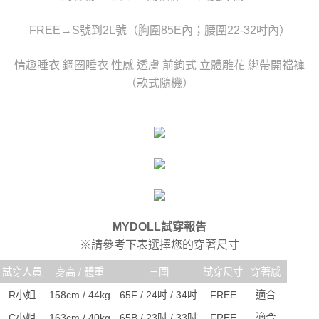
時審查核予不同之上限額度；若仍有額度不足之情形，本公司將視審查結果
每筆NT$80，滿NT$6,000(含以上)免運費
請求用戶進行身份認證。
FREE→S號到2L號（胸圍85E內；腰圍22-32吋內）
５．嚴禁一人註冊多個帳號或使用他人資訊註冊。若發現惡意使用之情形，
貨到付款(新竹貨運)
恩沛科技股份有限公司將有權停止該用戶之使用額度並採取法律行動。
每筆NT$120
情趣睡衣 鋼圈睡衣 性感 透膚 前鉤式 立體雕花 綁帶開襠褲
（款式隨機）
國家/地區配送
查看運費
MYDOLL試穿報告
※請參考下表選擇您的穿著尺寸
試穿人員
身高 / 體重
三圍
試穿尺寸
穿著感
R小姐
158cm / 44kg
65F / 24吋 / 34吋
FREE
適合
C小姐
163cm / 40kg
65B / 23吋 / 33吋
FREE
適合