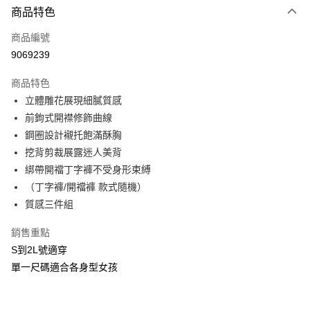
商品特色
信用卡一次付款
商品編號
信用卡分期付款
9069239
3 期 0 利率 每期
NT$260
21家銀行
商品特色
合作金庫商業銀行
第一商業銀行
超商取貨付款
立體雕花展現細膩質感
華南商業銀行
彰化商業銀行
前鉤式開襟修飾曲線
LINE Pay
上海商業儲蓄銀行
台北富邦商業銀行
國泰世華商業銀行
兆豐國際商業銀行
鋼圈設計襯托飽滿酥胸
Apple Pay
臺灣中小企業銀行
台中商業銀行
挖背剪裁展露迷人美背
匯豐（台灣）商業銀行
華泰商業銀行
綁帶開襠丁字褲不受身形束縛
街口支付
聯邦商業銀行
遠東國際商業銀行
（丁字褲/開襠褲 款式隨機）
元大商業銀行
永豐商業銀行
悠遊付
質感三件組
玉山商業銀行
星展（台灣）商業銀行
台新國際商業銀行
中國信託商業銀行
AFTEE先享後付
銷售重點
台灣樂天信用卡公司
相關說明
S到2L號適穿
【關於「AFTEE先享後付」】
ATM付款
單一尺碼適合各身型女孩
AFTEE先享後付是「在收到商品之後才付款」的支付方式。 讓您購物簡單
便利好安心！
貨到付款
１．簡單：不需註冊會員、不需綁卡、不需儲值。
２．便利：只要手機號碼，簡訊認證，即可結帳。