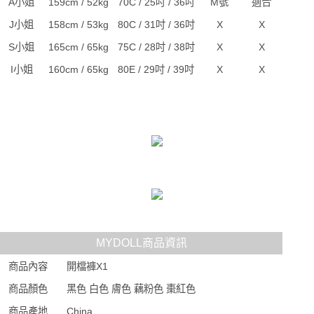
A小姐
159cm / 52kg
70C / 25吋 / 36吋
M號
適合
J小姐
158cm / 53kg
80C / 31吋 / 36吋
X
X
S小姐
165cm / 65kg
75C / 28吋 / 38吋
X
X
I小姐
160cm / 65kg
80E / 29吋 / 39吋
X
X
MYDOLL商品資訊
商品內容
開檔褲X1
商品顏色
黑色 白色 膚色 藕粉色 棗紅色
商品產地
China