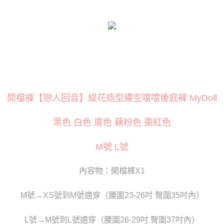
３．安心：先確認商品／服務後，再付款。
運送方式
【「AFTEE先享後付」結帳流程】
全家取貨付款
１．於結帳方式選擇「AFTEE先享後付」後，將跳轉至「AFTEE先享後付」
每筆NT$80
結帳頁面，進行簡訊認證並確認金額後，即可完成結帳。
２．訂單成立數日內，您將收到繳費通知簡訊。
付款後全家取貨
３．收到繳費通知簡訊後14天內，點擊此簡訊中的連結，可透過四大超商／
ATM／網路銀行／等多元方式進行付款，方視為交易完成。
每筆NT$80
※ 請注意：結帳手續完成當下不需立刻繳費，但若您需要取消訂單，請聯絡
購買商品的店家。未經商家同意取消之訂單仍視為有效，需透過AFTEE先享
萊爾富取貨付款
後付繳納相關費用。
開檔褲【戀人回音】緹花造型縷空噹噹後庭褲 MyDoll
每筆NT$120
※ 交易是否成功請以「AFTEE先享後付 」之結帳頁面顯示為準，若有關於
是否繳費成功／繳費後需取消欲退款等相關疑問，請聯繫「AFTEE先享後付
黑色 白色 膚色 藕粉色 棗紅色
客戶支援中心」
https://netprotections.freshdesk.com/support/home
付款後萊爾富取貨
每筆NT$120
【注意事項】
M號 L號
１．透過由恩沛科技股份有限公司提供之「AFTEE先享後付」服務完成之交
7-11取貨付款
易，需依本服務之必要範圍內提供個人資料，並將交易相關給付款項請求債
權轉讓予恩沛科技股份有限公司。
每筆NT$80
內容物：開檔褲X1
２．關於個人資料處理事宜，請瀏覽以下網址：
https://aftee.tw/terms/#terms3
付款後7-11取貨
３．未成年的使用者請事先徵得法定代理人或監護人之同意方可使用
M號→XS號到M號適穿（腰圍23-26吋 臀圍35吋內）
每筆NT$80
「AFTEE先享後付」，若未經同意申辦者引起之損失，本公司不負相關責
任。
宅配
L號→M號到L號適穿（腰圍26-29吋 臀圍37吋內）
４．使用「AFTEE先享後付」時，將依據個別帳號之用戶狀況，依本公司即