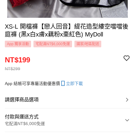
XS-L 開檔褲【戀人回音】緹花造型縷空噹噹後
庭褲 (黑x白x膚x藕粉x棗紅色) MyDoll
App 獨享活動
宅配滿NT$6,000免運
國家/地區配送
NT$199
NT$299
App 結帳可享專屬活動優惠價
立即下載
請選擇商品選項
付款與運送方式
宅配滿NT$6,000免運
付款方式