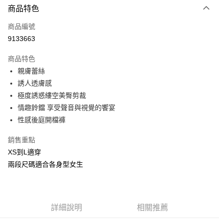
商品特色
信用卡一次付款
商品編號
信用卡分期付款
9133663
3 期 0 利率 每期
NT$66
21家銀行
商品特色
合作金庫商業銀行
第一商業銀行
超商取貨付款
親膚蕾絲
華南商業銀行
彰化商業銀行
誘人透膚感
LINE Pay
上海商業儲蓄銀行
台北富邦商業銀行
國泰世華商業銀行
兆豐國際商業銀行
極度誘惑縷空美臀剪裁
Apple Pay
臺灣中小企業銀行
台中商業銀行
情趣鈴鐺 享受聲音與視覺的饗宴
匯豐（台灣）商業銀行
華泰商業銀行
性感後庭開檔褲
街口支付
聯邦商業銀行
遠東國際商業銀行
元大商業銀行
永豐商業銀行
悠遊付
銷售重點
玉山商業銀行
星展（台灣）商業銀行
XS到L適穿
台新國際商業銀行
中國信託商業銀行
AFTEE先享後付
兩段尺碼適合各身型女生
台灣樂天信用卡公司
相關說明
【關於「AFTEE先享後付」】
ATM付款
AFTEE先享後付是「在收到商品之後才付款」的支付方式。 讓您購物簡單
便利好安心！
貨到付款
１．簡單：不需註冊會員、不需綁卡、不需儲值。
詳細說明
相關推薦
２．便利：只要手機號碼，簡訊認證，即可結帳。