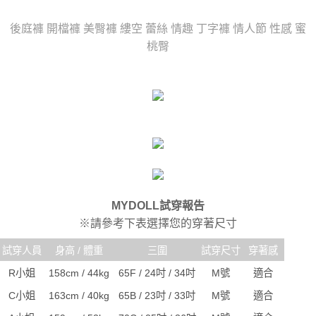
時審查核予不同之上限額度；若仍有額度不足之情形，本公司將視審查結果
每筆NT$80，滿NT$6,000(含以上)免運費
請求用戶進行身份認證。
後庭褲 開檔褲 美臀褲 縷空 蕾絲 情趣 丁字褲 情人節 性感 蜜
５．嚴禁一人註冊多個帳號或使用他人資訊註冊。若發現惡意使用之情形，
貨到付款(新竹貨運)
桃臀
恩沛科技股份有限公司將有權停止該用戶之使用額度並採取法律行動。
每筆NT$120
國家/地區配送
查看運費
MYDOLL試穿報告
※請參考下表選擇您的穿著尺寸
試穿人員
身高 / 體重
三圍
試穿尺寸
穿著感
R小姐
158cm / 44kg
65F / 24吋 / 34吋
M號
適合
C小姐
163cm / 40kg
65B / 23吋 / 33吋
M號
適合