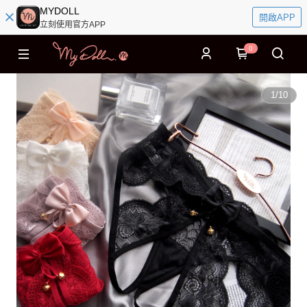
MYDOLL
開啟APP
立刻使用官方APP
0
1
/
10