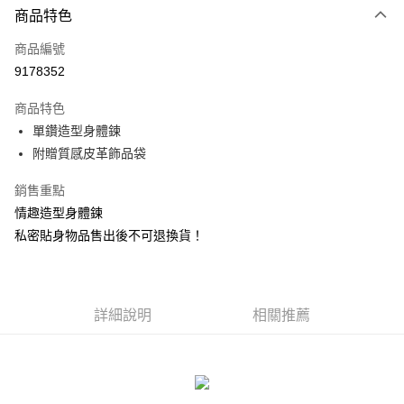
商品特色
信用卡一次付款
商品編號
信用卡分期付款
9178352
3 期 0 利率 每期
NT$126
21家銀行
商品特色
合作金庫商業銀行
第一商業銀行
超商取貨付款
單鑽造型身體鍊
華南商業銀行
彰化商業銀行
附贈質感皮革飾品袋
LINE Pay
上海商業儲蓄銀行
台北富邦商業銀行
國泰世華商業銀行
兆豐國際商業銀行
Apple Pay
銷售重點
臺灣中小企業銀行
台中商業銀行
情趣造型身體鍊
匯豐（台灣）商業銀行
華泰商業銀行
街口支付
聯邦商業銀行
遠東國際商業銀行
私密貼身物品售出後不可退換貨！
元大商業銀行
永豐商業銀行
悠遊付
玉山商業銀行
星展（台灣）商業銀行
台新國際商業銀行
中國信託商業銀行
AFTEE先享後付
台灣樂天信用卡公司
相關說明
詳細說明
相關推薦
【關於「AFTEE先享後付」】
ATM付款
AFTEE先享後付是「在收到商品之後才付款」的支付方式。 讓您購物簡單
便利好安心！
貨到付款
１．簡單：不需註冊會員、不需綁卡、不需儲值。
２．便利：只要手機號碼，簡訊認證，即可結帳。