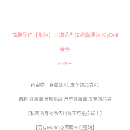
３．安心：先確認商品／服務後，再付款。
運送方式
【「AFTEE先享後付」結帳流程】
全家取貨付款
１．於結帳方式選擇「AFTEE先享後付」後，將跳轉至「AFTEE先享後付」
每筆NT$80
結帳頁面，進行簡訊認證並確認金額後，即可完成結帳。
２．訂單成立數日內，您將收到繳費通知簡訊。
付款後全家取貨
情趣配件【永恆】三鑽造型情趣胸腰鍊 MyDoll
３．收到繳費通知簡訊後14天內，點擊此簡訊中的連結，可透過四大超商／
ATM／網路銀行／等多元方式進行付款，方視為交易完成。
每筆NT$80
※ 請注意：結帳手續完成當下不需立刻繳費，但若您需要取消訂單，請聯絡
金色
購買商品的店家。未經商家同意取消之訂單仍視為有效，需透過AFTEE先享
萊爾富取貨付款
後付繳納相關費用。
每筆NT$120
※ 交易是否成功請以「AFTEE先享後付 」之結帳頁面顯示為準，若有關於
FREE
是否繳費成功／繳費後需取消欲退款等相關疑問，請聯繫「AFTEE先享後付
客戶支援中心」
https://netprotections.freshdesk.com/support/home
付款後萊爾富取貨
每筆NT$120
【注意事項】
內容物：身體鍊X1 皮革飾品袋X1
１．透過由恩沛科技股份有限公司提供之「AFTEE先享後付」服務完成之交
7-11取貨付款
易，需依本服務之必要範圍內提供個人資料，並將交易相關給付款項請求債
權轉讓予恩沛科技股份有限公司。
每筆NT$80
情趣 身體鍊 質感點綴 造型身體鍊 皮革飾品袋
２．關於個人資料處理事宜，請瀏覽以下網址：
https://aftee.tw/terms/#terms3
付款後7-11取貨
３．未成年的使用者請事先徵得法定代理人或監護人之同意方可使用
【私密貼身物品售出後不可退換貨！】
每筆NT$80
「AFTEE先享後付」，若未經同意申辦者引起之損失，本公司不負相關責
任。
宅配
【另有Model身著睡衣可選購】
４．使用「AFTEE先享後付」時，將依據個別帳號之用戶狀況，依本公司即