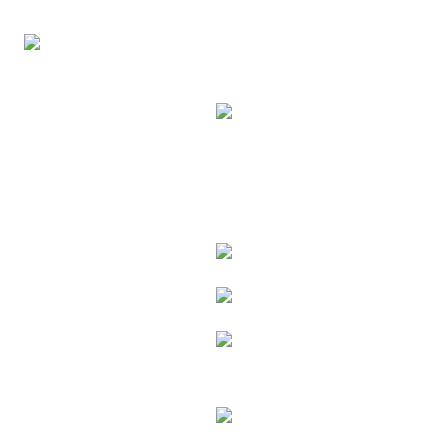
時審查核予不同之上限額度；若仍有額度不足之情形，本公司將視審查結果
每筆NT$80，滿NT$6,000(含以上)免運費
請求用戶進行身份認證。
５．嚴禁一人註冊多個帳號或使用他人資訊註冊。若發現惡意使用之情形，
貨到付款(新竹貨運)
恩沛科技股份有限公司將有權停止該用戶之使用額度並採取法律行動。
每筆NT$120
國家/地區配送
查看運費