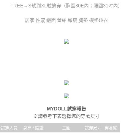
時審查核予不同之上限額度；若仍有額度不足之情形，本公司將視審查結果
每筆NT$80，滿NT$6,000(含以上)免運費
FREE→S號到XL號適穿（胸圍80E內；腰圍31吋內）
請求用戶進行身份認證。
５．嚴禁一人註冊多個帳號或使用他人資訊註冊。若發現惡意使用之情形，
貨到付款(新竹貨運)
恩沛科技股份有限公司將有權停止該用戶之使用額度並採取法律行動。
居家 性感 緞面 蕾絲 顯瘦 胸墊 襯墊睡衣
每筆NT$120
國家/地區配送
查看運費
MYDOLL試穿報告
※請參考下表選擇您的穿著尺寸
試穿人員
身高 / 體重
三圍
試穿尺寸
穿著感