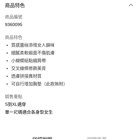
商品特色
信用卡一次付款
商品編號
信用卡分期付款
9360095
3 期 0 利率 每期
NT$216
21家銀行
商品特色
合作金庫商業銀行
第一商業銀行
超商取貨付款
質感蕾絲添增女人韻味
華南商業銀行
彰化商業銀行
細膩柔軟緞面不傷肌膚
LINE Pay
上海商業儲蓄銀行
台北富邦商業銀行
國泰世華商業銀行
兆豐國際商業銀行
小蝴蝶結點綴肩帶
Apple Pay
臺灣中小企業銀行
台中商業銀行
交叉線條修飾美背
匯豐（台灣）商業銀行
華泰商業銀行
透膚拼接異材質
街口支付
聯邦商業銀行
遠東國際商業銀行
可自行增加胸墊（此款無附）
元大商業銀行
永豐商業銀行
悠遊付
玉山商業銀行
星展（台灣）商業銀行
銷售重點
台新國際商業銀行
中國信託商業銀行
AFTEE先享後付
S到XL適穿
台灣樂天信用卡公司
相關說明
單一尺碼適合各身型女生
【關於「AFTEE先享後付」】
ATM付款
AFTEE先享後付是「在收到商品之後才付款」的支付方式。 讓您購物簡單
便利好安心！
貨到付款
１．簡單：不需註冊會員、不需綁卡、不需儲值。
２．便利：只要手機號碼，簡訊認證，即可結帳。