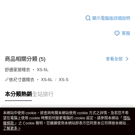
顯示電腦版詳細說明
客服
商品相關分類 (5)
查看全部
舒適家居睡衣 ‧ XS-5L
📏依尺寸選睡衣 ‧ XS-6L
XS-S
本分類熱銷
全站排行
本網站中使用 cookie，欲查詢有關本網站使用 cookie 方式之詳情，及若您不希
熱門標籤
望在電腦上使用 cookie 時應如何變更電腦的 cookie 設定，請參閱本網站「
隱私
權條款
」之 Cookie 聲明。您繼續使用本網站即表示您同意本公司得按本網站使
用條款之 Cookie 聲明使用 cookie。
了解更多 >