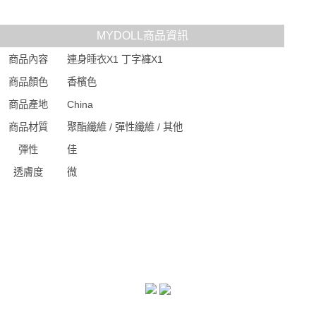
MYDOLL商品資訊
商品內容
連身睡衣X1 丁字褲X1
商品顏色
香檳色
商品產地
China
商品材質
聚酯纖維 / 彈性纖維 / 其他
彈性
佳
透膚度
微