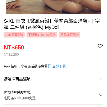
S-XL 睡衣【微風荷韻】蕾絲柔緞面洋裝+丁字
褲 二件組 (香檳色) MyDoll
App 獨享活動
宅配滿NT$6,000免運
國家/地區配送
NT$650
NT$1,280
App 結帳可享專屬活動優惠價
立即下載
請選擇商品選項
付款與運送方式
宅配滿NT$6,000免運
付款方式