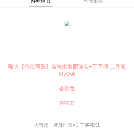
詳細說明
相關推薦
３．安心：先確認商品／服務後，再付款。
運送方式
【「AFTEE先享後付」結帳流程】
全家取貨付款
１．於結帳方式選擇「AFTEE先享後付」後，將跳轉至「AFTEE先享後付」
每筆NT$80
結帳頁面，進行簡訊認證並確認金額後，即可完成結帳。
２．訂單成立數日內，您將收到繳費通知簡訊。
付款後全家取貨
３．收到繳費通知簡訊後14天內，點擊此簡訊中的連結，可透過四大超商／
ATM／網路銀行／等多元方式進行付款，方視為交易完成。
每筆NT$80
※ 請注意：結帳手續完成當下不需立刻繳費，但若您需要取消訂單，請聯絡
購買商品的店家。未經商家同意取消之訂單仍視為有效，需透過AFTEE先享
萊爾富取貨付款
後付繳納相關費用。
每筆NT$120
※ 交易是否成功請以「AFTEE先享後付 」之結帳頁面顯示為準，若有關於
睡衣【微風荷韻】蕾絲柔緞面洋裝+丁字褲 二件組
是否繳費成功／繳費後需取消欲退款等相關疑問，請聯繫「AFTEE先享後付
MyDoll
客戶支援中心」
https://netprotections.freshdesk.com/support/home
付款後萊爾富取貨
每筆NT$120
【注意事項】
香檳色
１．透過由恩沛科技股份有限公司提供之「AFTEE先享後付」服務完成之交
7-11取貨付款
易，需依本服務之必要範圍內提供個人資料，並將交易相關給付款項請求債
權轉讓予恩沛科技股份有限公司。
每筆NT$80
FREE
２．關於個人資料處理事宜，請瀏覽以下網址：
https://aftee.tw/terms/#terms3
付款後7-11取貨
３．未成年的使用者請事先徵得法定代理人或監護人之同意方可使用
每筆NT$80
「AFTEE先享後付」，若未經同意申辦者引起之損失，本公司不負相關責
內容物：連身睡衣X1 丁字褲X1
任。
宅配
４．使用「AFTEE先享後付」時，將依據個別帳號之用戶狀況，依本公司即