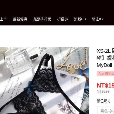
上市
最新優惠
熱銷排行榜
折價劵
追蹤FB
關注IG
XS-2
望】緹
MyDoll
App 獨享
NT$1
NT$299
顏色尺寸
黑色【F