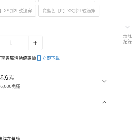
】XS到2L號適穿
寶藍色【F】XS到2L號適穿
清除
紀錄
帳可享專屬活動優惠價
立即下載
送方式
6,000免運
次付款
期付款
0 利率 每期
NT$66
21家銀行
膚緹花蕾絲