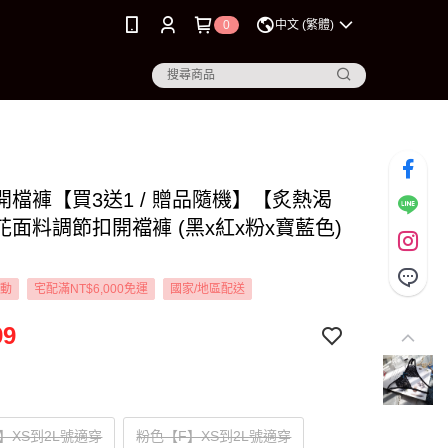
0
中文 (繁體)
L 開檔褲【買3送1 / 贈品隨機】【炙熱渴
花面料調節扣開襠褲 (黑x紅x粉x寶藍色)
活動
宅配滿NT$6,000免運
國家/地區配送
99
】XS到2L號適穿
粉色【F】XS到2L號適穿