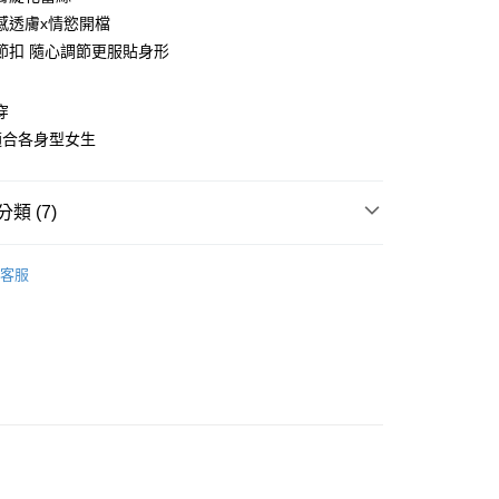
庫商業銀行
第一商業銀行
感透膚x情慾開檔
付款
業銀行
彰化商業銀行
節扣 隨心調節更服貼身形
業儲蓄銀行
台北富邦商業銀行
華商業銀行
兆豐國際商業銀行
穿
小企業銀行
台中商業銀行
台灣）商業銀行
華泰商業銀行
適合各身型女生
業銀行
遠東國際商業銀行
業銀行
永豐商業銀行
業銀行
星展（台灣）商業銀行
類 (7)
際商業銀行
中國信託商業銀行
享後付
天信用卡公司
S-5L
客服
FTEE先享後付」】
扣
買3送1
先享後付是「在收到商品之後才付款」的支付方式。 讓您購物簡單
心！
內褲 ‧ XS-7L
XS-S
：不需註冊會員、不需綁卡、不需儲值。
：只要手機號碼，簡訊認證，即可結帳。
內褲 ‧ XS-7L
M
：先確認商品／服務後，再付款。
內褲 ‧ XS-7L
L
EE先享後付」結帳流程】
內褲 ‧ XS-7L
XL
方式選擇「AFTEE先享後付」後，將跳轉至「AFTEE先享後
付款
頁面，進行簡訊認證並確認金額後，即可完成結帳。
內褲 ‧ XS-7L
2L
0
成立數日內，您將收到繳費通知簡訊。