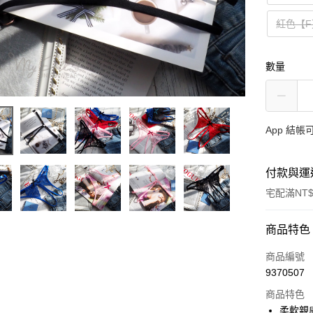
紅色【F
數量
App 結
付款與運
宅配滿NT$
付款方式
商品特色
信用卡一
商品編號
9370507
信用卡分
商品特色
3 期 
柔軟親