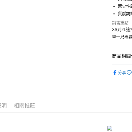
合作金
惹火性
超商取貨
華南商
質感調
LINE Pay
上海商
銷售重點
國泰世
Apple Pay
XS到2L適
臺灣中
匯豐（
單一尺碼
街口支付
聯邦商
元大商
悠遊付
玉山商
商品相關分
台新國
AFTEE先
台灣樂
開檔褲 ‧ X
相關說明
分享
【關於「A
優惠．折
ATM付款
AFTEE
便利好安
📏依尺寸選
貨到付款
１．簡單
２．便利
📏依尺寸選
３．安心
說明
相關推薦
📏依尺寸選
運送方式
【「AFT
📏依尺寸選
１．於結帳
全家取貨
付」結帳
📏依尺寸選
每筆NT$8
２．訂單