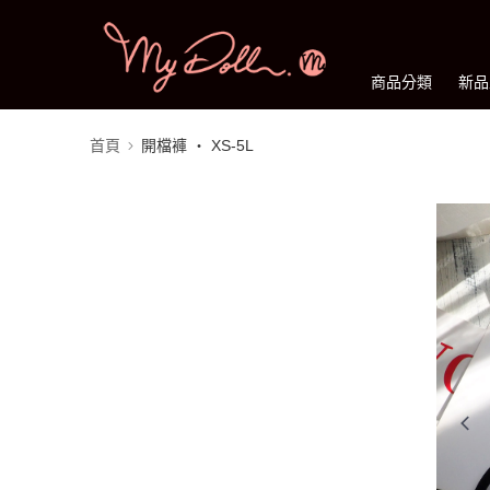
商品分類
新品
首頁
開檔褲 ‧ XS-5L