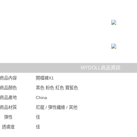
MYDOLL商品資訊
商品內容
開檔褲X1
商品顏色
黑色 粉色 紅色 寶藍色
商品產地
China
商品材質
尼龍 / 彈性纖維 / 其他
彈性
佳
透膚度
佳