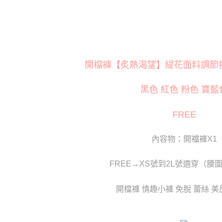
３．收到繳
／ATM／
付款後全
※ 請注意
每筆NT$8
絡購買商品
先享後付
萊爾富取
※ 交易是
是否繳費成
每筆NT$1
付客戶支
開檔褲【炙熱渴望】緹花面料調節扣開
付款後萊
【注意事
每筆NT$1
黑色 紅色 粉色 寶藍
１．透過由
交易，需
7-11取貨
求債權轉
FREE
２．關於
每筆NT$8
https://aft
３．未成
付款後7-1
內容物：開襠褲X1
「AFTE
每筆NT$8
任。
４．使用「
FREE→XS號到2L號適穿（腰圍2
宅配
即時審查
結果請求
每筆NT$8
５．嚴禁
開檔褲 情趣小褲 免脫 蕾絲 美
形，恩沛
貨到付款(
動。
每筆NT$1