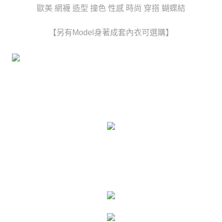
時審查核予不同之上限額度；若仍有額度不足之情形，本公司將視審查結果
歐美 網襪 造型 撞色 性感 時尚 穿搭 蝴蝶結
每筆NT$80，滿NT$6,000(含以上)免運費
請求用戶進行身份認證。
５．嚴禁一人註冊多個帳號或使用他人資訊註冊。若發現惡意使用之情形，
貨到付款(新竹貨運)
【另有Model身著成套內衣可選購】
恩沛科技股份有限公司將有權停止該用戶之使用額度並採取法律行動。
每筆NT$120
國家/地區配送
查看運費