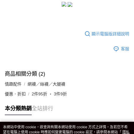
顯示電腦版詳細說明
客服
商品相關分類 (2)
情趣配件
網襪／絲襪／大腿襪
優惠．折扣
2件95折 ‧ 3件9折
本分類熱銷
全站排行
本網站中使用 cookie，欲查詢有關本網站使用 cookie 方式之詳情，及若您不希
熱門標籤
望在電腦上使用 cookie 時應如何變更電腦的 cookie 設定，請參閱本網站「
隱私