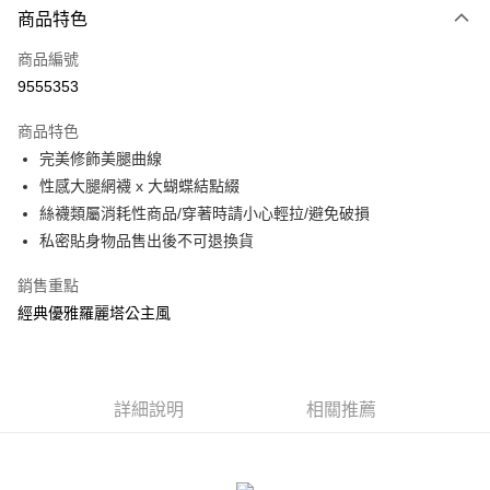
商品特色
信用卡一次付款
商品編號
信用卡分期付款
9555353
3 期 0 利率 每期
NT$73
21家銀行
商品特色
合作金庫商業銀行
第一商業銀行
超商取貨付款
完美修飾美腿曲線
華南商業銀行
彰化商業銀行
性感大腿網襪 x 大蝴蝶結點綴
LINE Pay
上海商業儲蓄銀行
台北富邦商業銀行
國泰世華商業銀行
兆豐國際商業銀行
絲襪類屬消耗性商品/穿著時請小心輕拉/避免破損
Apple Pay
臺灣中小企業銀行
台中商業銀行
私密貼身物品售出後不可退換貨
匯豐（台灣）商業銀行
華泰商業銀行
街口支付
聯邦商業銀行
遠東國際商業銀行
銷售重點
元大商業銀行
永豐商業銀行
悠遊付
經典優雅羅麗塔公主風
玉山商業銀行
星展（台灣）商業銀行
台新國際商業銀行
中國信託商業銀行
AFTEE先享後付
台灣樂天信用卡公司
相關說明
【關於「AFTEE先享後付」】
詳細說明
相關推薦
ATM付款
AFTEE先享後付是「在收到商品之後才付款」的支付方式。 讓您購物簡單
便利好安心！
貨到付款
１．簡單：不需註冊會員、不需綁卡、不需儲值。
２．便利：只要手機號碼，簡訊認證，即可結帳。