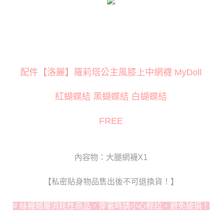
３．安心：先確認商品／服務後，再付款。
運送方式
【「AFTEE先享後付」結帳流程】
全家取貨付款
１．於結帳方式選擇「AFTEE先享後付」後，將跳轉至「AFTEE先享後付」
每筆NT$80
結帳頁面，進行簡訊認證並確認金額後，即可完成結帳。
２．訂單成立數日內，您將收到繳費通知簡訊。
付款後全家取貨
３．收到繳費通知簡訊後14天內，點擊此簡訊中的連結，可透過四大超商／
ATM／網路銀行／等多元方式進行付款，方視為交易完成。
配件【洛麗】羅莉塔公主風膝上中網襪 MyDoll
每筆NT$80
※ 請注意：結帳手續完成當下不需立刻繳費，但若您需要取消訂單，請聯絡
購買商品的店家。未經商家同意取消之訂單仍視為有效，需透過AFTEE先享
萊爾富取貨付款
後付繳納相關費用。
紅蝴蝶結 黑蝴蝶結 白蝴蝶結
每筆NT$120
※ 交易是否成功請以「AFTEE先享後付 」之結帳頁面顯示為準，若有關於
是否繳費成功／繳費後需取消欲退款等相關疑問，請聯繫「AFTEE先享後付
FREE
客戶支援中心」
https://netprotections.freshdesk.com/support/home
付款後萊爾富取貨
每筆NT$120
【注意事項】
１．透過由恩沛科技股份有限公司提供之「AFTEE先享後付」服務完成之交
7-11取貨付款
內容物：大腿網襪X1
易，需依本服務之必要範圍內提供個人資料，並將交易相關給付款項請求債
權轉讓予恩沛科技股份有限公司。
每筆NT$80
２．關於個人資料處理事宜，請瀏覽以下網址：
【私密貼身物品售出後不可退換貨！】
https://aftee.tw/terms/#terms3
付款後7-11取貨
３．未成年的使用者請事先徵得法定代理人或監護人之同意方可使用
每筆NT$80
「AFTEE先享後付」，若未經同意申辦者引起之損失，本公司不負相關責
# 絲襪類屬消耗性商品，穿著時請小心輕拉，避免破損！
任。
宅配
４．使用「AFTEE先享後付」時，將依據個別帳號之用戶狀況，依本公司即