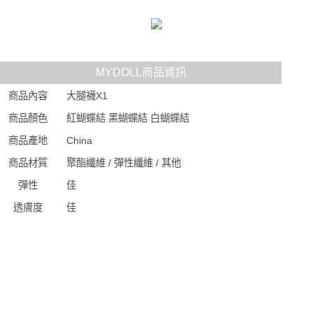
MYDOLL商品資訊
商品內容
大腿襪X1
商品顏色
紅蝴蝶結 黑蝴蝶結 白蝴蝶結
商品產地
China
商品材質
聚酯纖維 / 彈性纖維 / 其他
彈性
佳
透膚度
佳