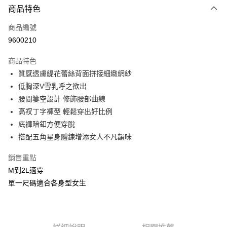
商品特色
信用卡一次付款
商品編號
信用卡分期付款
9600210
3 期 0 利率 每期
NT$260
21家銀行
商品特色
合作金庫商業銀行
第一商業銀行
超商取貨付款
質感透膚緹花蕾絲背面拼接細緻網紗
華南商業銀行
彰化商業銀行
低胸深V雪乳呼之欲出
LINE Pay
上海商業儲蓄銀行
台北富邦商業銀行
國泰世華商業銀行
兆豐國際商業銀行
腰間簍空設計 修飾腰部曲線
Apple Pay
臺灣中小企業銀行
台中商業銀行
高衩丁字褲型 輕鬆穿出好比例
匯豐（台灣）商業銀行
華泰商業銀行
底褲暗釦方便穿脫
街口支付
聯邦商業銀行
遠東國際商業銀行
搭配五角星身體鍊增添女人不凡韻味
元大商業銀行
永豐商業銀行
悠遊付
玉山商業銀行
星展（台灣）商業銀行
銷售重點
台新國際商業銀行
中國信託商業銀行
AFTEE先享後付
M到2L適穿
台灣樂天信用卡公司
相關說明
單一尺碼適合各身型女生
【關於「AFTEE先享後付」】
ATM付款
AFTEE先享後付是「在收到商品之後才付款」的支付方式。 讓您購物簡單
便利好安心！
貨到付款
１．簡單：不需註冊會員、不需綁卡、不需儲值。
２．便利：只要手機號碼，簡訊認證，即可結帳。