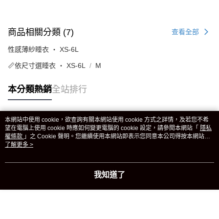
商品相關分類 (7)
查看全部
性感薄紗睡衣 ‧ XS-6L
📏依尺寸選睡衣 ‧ XS-6L
M
本分類熱銷
全站排行
本網站中使用 cookie，欲查詢有關本網站使用 cookie 方式之詳情，及若您不希
熱門標籤
望在電腦上使用 cookie 時應如何變更電腦的 cookie 設定，請參閱本網站「
隱私
權條款
」之 Cookie 聲明。您繼續使用本網站即表示您同意本公司得按本網站使
用條款之 Cookie 聲明使用 cookie。
了解更多 >
我知道了