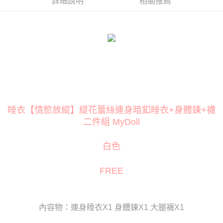
詳細說明
相關推薦
３．安心：先確認商品／服務後，再付款。
運送方式
【「AFTEE先享後付」結帳流程】
全家取貨付款
１．於結帳方式選擇「AFTEE先享後付」後，將跳轉至「AFTEE先享後付」
每筆NT$80
結帳頁面，進行簡訊認證並確認金額後，即可完成結帳。
２．訂單成立數日內，您將收到繳費通知簡訊。
付款後全家取貨
３．收到繳費通知簡訊後14天內，點擊此簡訊中的連結，可透過四大超商／
ATM／網路銀行／等多元方式進行付款，方視為交易完成。
每筆NT$80
※ 請注意：結帳手續完成當下不需立刻繳費，但若您需要取消訂單，請聯絡
購買商品的店家。未經商家同意取消之訂單仍視為有效，需透過AFTEE先享
萊爾富取貨付款
後付繳納相關費用。
每筆NT$120
※ 交易是否成功請以「AFTEE先享後付 」之結帳頁面顯示為準，若有關於
睡衣【情慾放縱】緹花蕾絲連身暗釦睡衣+身體鍊+襪
是否繳費成功／繳費後需取消欲退款等相關疑問，請聯繫「AFTEE先享後付
二件組 MyDoll
客戶支援中心」
https://netprotections.freshdesk.com/support/home
付款後萊爾富取貨
每筆NT$120
【注意事項】
白色
１．透過由恩沛科技股份有限公司提供之「AFTEE先享後付」服務完成之交
7-11取貨付款
易，需依本服務之必要範圍內提供個人資料，並將交易相關給付款項請求債
權轉讓予恩沛科技股份有限公司。
每筆NT$80
FREE
２．關於個人資料處理事宜，請瀏覽以下網址：
https://aftee.tw/terms/#terms3
付款後7-11取貨
３．未成年的使用者請事先徵得法定代理人或監護人之同意方可使用
每筆NT$80
「AFTEE先享後付」，若未經同意申辦者引起之損失，本公司不負相關責
內容物：連身睡衣X1 身體鍊X1 大腿襪X1
任。
宅配
４．使用「AFTEE先享後付」時，將依據個別帳號之用戶狀況，依本公司即