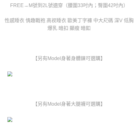
時審查核予不同之上限額度；若仍有額度不足之情形，本公司將視審查結果
FREE→M號到2L號適穿（腰圍33吋內；臀圍42吋內）
每筆NT$80，滿NT$6,000(含以上)免運費
請求用戶進行身份認證。
５．嚴禁一人註冊多個帳號或使用他人資訊註冊。若發現惡意使用之情形，
貨到付款(新竹貨運)
性感睡衣 情趣戰袍 高衩睡衣 歐美丁字褲 中大尺碼 深V 低胸
恩沛科技股份有限公司將有權停止該用戶之使用額度並採取法律行動。
每筆NT$120
爆乳 暗扣 顯瘦 暗釦
國家/地區配送
查看運費
【另有Model身著身體鍊可選購】
【另有Model身著大腿襪可選購】