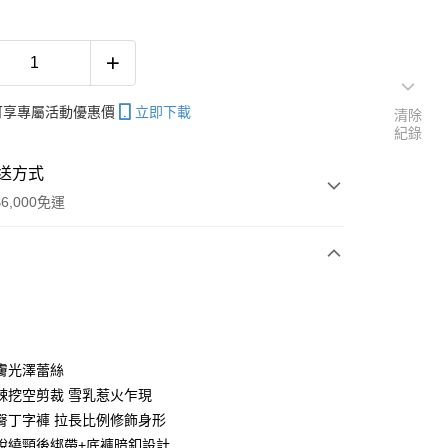
帳可享專屬活動優惠價
立即下載
清除
紀錄
送方式
6,000免運
次付款
期付款
0 利率 每期
NT$260
21家銀行
膚光澤蕾絲
庫商業銀行
第一商業銀行
辣挖空剪裁 雪乳惹火乍現
付款
業銀行
彰化商業銀行
臀丁字褲 拉長比例修飾身形
業儲蓄銀行
台北富邦商業銀行
脫繞頸後綁帶+底褲暗釦設計