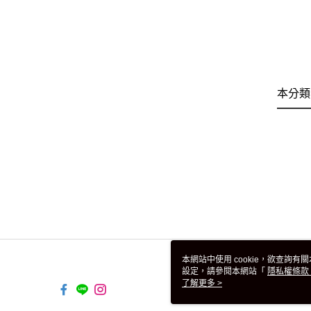
本分類
本網站中使用 cookie，欲查詢有關
設定，請參閱本網站「
隱私權條款
使用 cookie。
了解更多 >