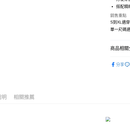
國泰世
搭配精
Apple Pay
臺灣中
匯豐（
銷售重點
街口支付
聯邦商
S到XL適
元大商
悠遊付
單一尺碼
玉山商
台新國
AFTEE先
台灣樂
相關說明
商品相關分
【關於「A
ATM付款
AFTEE
性感薄紗睡衣
便利好安
分享
貨到付款
１．簡單
📏依尺寸選
２．便利
３．安心
📏依尺寸選
運送方式
📏依尺寸選
【「AFT
１．於結帳
全家取貨
說明
相關推薦
📏依尺寸選
付」結帳
每筆NT$8
２．訂單
❤️ 閨房
３．收到繳
／ATM／
付款後全
連身款式睡衣
※ 請注意
每筆NT$8
絡購買商品
先享後付