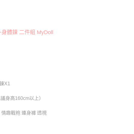
貨付款
否成功請以「AFTEE先享後付 」之結帳頁面顯示為準，若有關於
功／繳費後需取消欲退款等相關疑問，請聯繫「AFTEE先享後
20
援中心」
https://netprotections.freshdesk.com/support/home
爾富取貨
項】
20
鍊 二件組 MyDoll
恩沛科技股份有限公司提供之「AFTEE先享後付」服務完成之
依本服務之必要範圍內提供個人資料，並將交易相關給付款項請
付款
讓予恩沛科技股份有限公司。
個人資料處理事宜，請瀏覽以下網址：
0
ee.tw/terms/#terms3
年的使用者請事先徵得法定代理人或監護人之同意方可使用
1取貨
E先享後付」，若未經同意申辦者引起之損失，本公司不負相關責
0
AFTEE先享後付」時，將依據個別帳號之用戶狀況，依本公司
核予不同之上限額度；若仍有額度不足之情形，本公司將視審查
鍊X1
用戶進行身份認證。
0，滿NT$6,000(含以上)免運費
一人註冊多個帳號或使用他人資訊註冊。若發現惡意使用之情
科技股份有限公司將有權停止該用戶之使用額度並採取法律行
議身高160cm以上）
新竹貨運)
20
 情趣戰袍 連身褲 透視
配送
查看運費