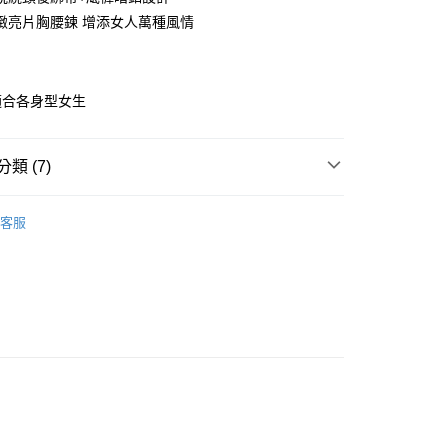
華商業銀行
兆豐國際商業銀行
緻亮片胸腰鍊 增添女人萬種風情
小企業銀行
台中商業銀行
台灣）商業銀行
華泰商業銀行
業銀行
遠東國際商業銀行
穿
業銀行
永豐商業銀行
適合各身型女生
業銀行
星展（台灣）商業銀行
際商業銀行
中國信託商業銀行
享後付
天信用卡公司
類 (7)
FTEE先享後付」】
先享後付是「在收到商品之後才付款」的支付方式。 讓您購物簡單
 ‧ XS-6L
心！
客服
：不需註冊會員、不需綁卡、不需儲值。
睡衣 ‧ XS-6L
XS-S
：只要手機號碼，簡訊認證，即可結帳。
：先確認商品／服務後，再付款。
睡衣 ‧ XS-6L
M
睡衣 ‧ XS-6L
EE先享後付」結帳流程】
L
方式選擇「AFTEE先享後付」後，將跳轉至「AFTEE先享後
付款
睡衣 ‧ XS-6L
XL
頁面，進行簡訊認證並確認金額後，即可完成結帳。
0
成立數日內，您將收到繳費通知簡訊。
挑逗愛愛系列
裸膚透肌炙熱款
費通知簡訊後14天內，點擊此簡訊中的連結，可透過四大超商
網路銀行／等多元方式進行付款，方視為交易完成。
家取貨
 ‧ XS-6L
：結帳手續完成當下不需立刻繳費，但若您需要取消訂單，請聯
0
的店家。未經商家同意取消之訂單仍視為有效，需透過AFTEE
繳納相關費用。