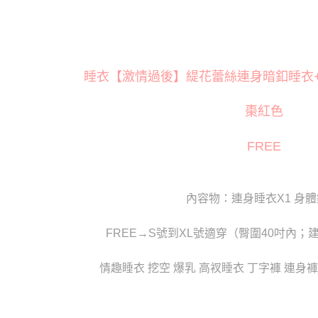
萊爾富取
※ 交易是
是否繳費成
每筆NT$1
付客戶支
付款後萊
【注意事
每筆NT$1
睡衣【激情過後】緹花蕾絲連身暗釦睡衣+身體
１．透過由
交易，需
7-11取貨
求債權轉
棗紅色
２．關於
每筆NT$8
https://aft
３．未成
付款後7-1
FREE
「AFTE
每筆NT$8
任。
４．使用「
宅配
即時審查
內容物：連身睡衣X1 身體
結果請求
每筆NT$8
５．嚴禁
形，恩沛
FREE→S號到XL號適穿（臀圍40吋內；建
貨到付款(
動。
每筆NT$1
情趣睡衣 挖空 爆乳 高衩睡衣 丁字褲 連身褲
國家/地區