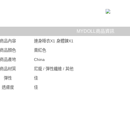
MYDOLL商品資訊
商品內容
連身睡衣X1 身體鍊X1
商品顏色
棗紅色
商品產地
China
商品材質
尼龍 / 彈性纖維 / 其他
彈性
佳
透膚度
佳