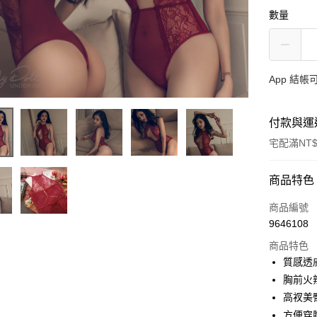
數量
App 結
付款與運
宅配滿NT$
付款方式
商品特色
信用卡一
商品編號
9646108
信用卡分
商品特色
3 期 
質感透
合作金
胸前火
超商取貨
華南商
高衩美
LINE Pay
上海商
方便穿