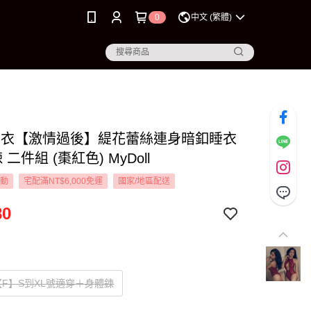
0
中文 (繁體)
L 睡衣【激情過後】緹花蕾絲連身暗釦睡衣
 二件組 (棗紅色) MyDoll
活動
宅配滿NT$6,000免運
國家/地區配送
80
F】S到XL號適穿＋身體鍊