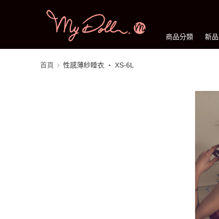
商品分類
新品
首頁
性感薄紗睡衣 ‧ XS-6L