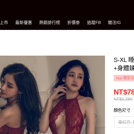
上市
最新優惠
熱銷排行榜
折價劵
追蹤FB
關注IG
S-X
+身體鍊
App 獨享
NT$7
NT$1,280
顏色尺寸
棗紅色【