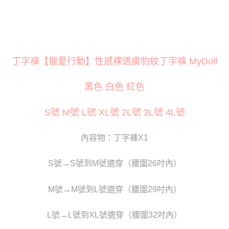
３．安心：先確認商品／服務後，再付款。
運送方式
【「AFTEE先享後付」結帳流程】
全家取貨付款
１．於結帳方式選擇「AFTEE先享後付」後，將跳轉至「AFTEE先享後付」
每筆NT$80
結帳頁面，進行簡訊認證並確認金額後，即可完成結帳。
２．訂單成立數日內，您將收到繳費通知簡訊。
付款後全家取貨
丁字褲【獵愛行動】性感裸透膚豹紋丁字褲 MyDoll
３．收到繳費通知簡訊後14天內，點擊此簡訊中的連結，可透過四大超商／
ATM／網路銀行／等多元方式進行付款，方視為交易完成。
每筆NT$80
※ 請注意：結帳手續完成當下不需立刻繳費，但若您需要取消訂單，請聯絡
黑色 白色 紅色
購買商品的店家。未經商家同意取消之訂單仍視為有效，需透過AFTEE先享
萊爾富取貨付款
後付繳納相關費用。
每筆NT$120
※ 交易是否成功請以「AFTEE先享後付 」之結帳頁面顯示為準，若有關於
S號 M號 L號 XL號 2L號 3L號 4L號
是否繳費成功／繳費後需取消欲退款等相關疑問，請聯繫「AFTEE先享後付
客戶支援中心」
https://netprotections.freshdesk.com/support/home
付款後萊爾富取貨
內容物：丁字褲X1
每筆NT$120
【注意事項】
１．透過由恩沛科技股份有限公司提供之「AFTEE先享後付」服務完成之交
7-11取貨付款
易，需依本服務之必要範圍內提供個人資料，並將交易相關給付款項請求債
S號→S號到M號適穿（腰圍26吋內）
權轉讓予恩沛科技股份有限公司。
每筆NT$80
２．關於個人資料處理事宜，請瀏覽以下網址：
M號→M號到L號適穿（腰圍29吋內）
https://aftee.tw/terms/#terms3
付款後7-11取貨
３．未成年的使用者請事先徵得法定代理人或監護人之同意方可使用
每筆NT$80
「AFTEE先享後付」，若未經同意申辦者引起之損失，本公司不負相關責
L號→L號到XL號適穿（腰圍32吋內）
任。
宅配
４．使用「AFTEE先享後付」時，將依據個別帳號之用戶狀況，依本公司即