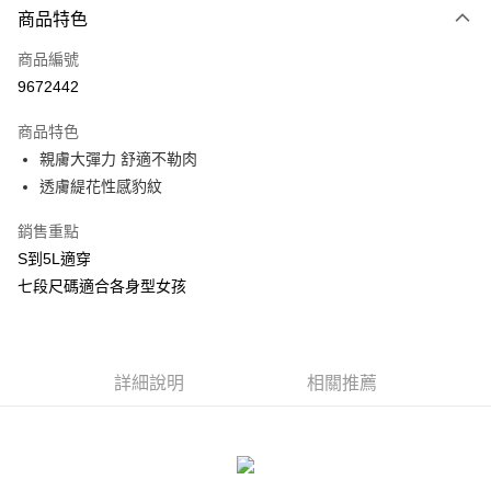
商品特色
信用卡一次付款
商品編號
信用卡分期付款
9672442
3 期 0 利率 每期
NT$99
21家銀行
商品特色
合作金庫商業銀行
第一商業銀行
超商取貨付款
親膚大彈力 舒適不勒肉
華南商業銀行
彰化商業銀行
透膚緹花性感豹紋
LINE Pay
上海商業儲蓄銀行
台北富邦商業銀行
國泰世華商業銀行
兆豐國際商業銀行
Apple Pay
銷售重點
臺灣中小企業銀行
台中商業銀行
S到5L適穿
匯豐（台灣）商業銀行
華泰商業銀行
街口支付
聯邦商業銀行
遠東國際商業銀行
七段尺碼適合各身型女孩
元大商業銀行
永豐商業銀行
悠遊付
玉山商業銀行
星展（台灣）商業銀行
台新國際商業銀行
中國信託商業銀行
AFTEE先享後付
台灣樂天信用卡公司
相關說明
詳細說明
相關推薦
【關於「AFTEE先享後付」】
ATM付款
AFTEE先享後付是「在收到商品之後才付款」的支付方式。 讓您購物簡單
便利好安心！
貨到付款
１．簡單：不需註冊會員、不需綁卡、不需儲值。
２．便利：只要手機號碼，簡訊認證，即可結帳。