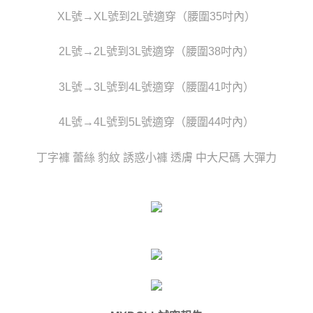
時審查核予不同之上限額度；若仍有額度不足之情形，本公司將視審查結果
每筆NT$80，滿NT$6,000(含以上)免運費
XL號→XL號到2L號適穿（腰圍35吋內）
請求用戶進行身份認證。
５．嚴禁一人註冊多個帳號或使用他人資訊註冊。若發現惡意使用之情形，
貨到付款(新竹貨運)
恩沛科技股份有限公司將有權停止該用戶之使用額度並採取法律行動。
2L號→2L號到3L號適穿（腰圍38吋內）
每筆NT$120
國家/地區配送
查看運費
3L號→3L號到4L號適穿（腰圍41吋內）
4L號→4L號到5L號適穿（腰圍44吋內）
丁字褲 蕾絲 豹紋 誘惑小褲 透膚 中大尺碼 大彈力