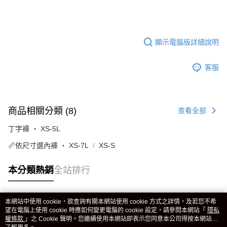
顯示電腦版詳細說明
客服
商品相關分類 (8)
查看全部
丁字褲 ‧ XS-5L
📏依尺寸選內褲 ‧ XS-7L
XS-S
本分類熱銷
全站排行
本網站中使用 cookie，欲查詢有關本網站使用 cookie 方式之詳情，及若您不希
熱門標籤
望在電腦上使用 cookie 時應如何變更電腦的 cookie 設定，請參閱本網站「
隱私
權條款
」之 Cookie 聲明。您繼續使用本網站即表示您同意本公司得按本網站使