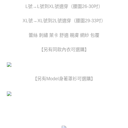
時審查核予不同之上限額度；若仍有額度不足之情形，本公司將視審查結果
每筆NT$80，滿NT$6,000(含以上)免運費
L號→L號到XL號適穿（腰圍26-30吋）
請求用戶進行身份認證。
５．嚴禁一人註冊多個帳號或使用他人資訊註冊。若發現惡意使用之情形，
貨到付款(新竹貨運)
恩沛科技股份有限公司將有權停止該用戶之使用額度並採取法律行動。
XL號→XL號到2L號適穿（腰圍29-33吋）
每筆NT$120
國家/地區配送
查看運費
蕾絲 刺繡 萊卡 舒適 親膚 網紗 包覆
【另有同款內衣可選購】
【另有Model身著罩衫可選購】