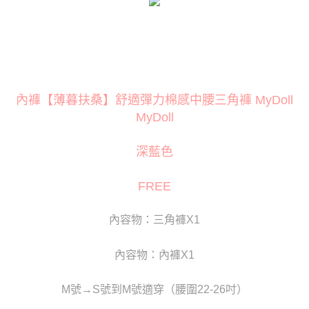
３．安心：先確認商品／服務後，再付款。
運送方式
【「AFTEE先享後付」結帳流程】
全家取貨付款
１．於結帳方式選擇「AFTEE先享後付」後，將跳轉至「AFTEE先享後付」
每筆NT$80
結帳頁面，進行簡訊認證並確認金額後，即可完成結帳。
２．訂單成立數日內，您將收到繳費通知簡訊。
付款後全家取貨
３．收到繳費通知簡訊後14天內，點擊此簡訊中的連結，可透過四大超商／
ATM／網路銀行／等多元方式進行付款，方視為交易完成。
內褲【薄暮扶桑】舒適彈力棉感中腰三角褲 MyDoll
每筆NT$80
※ 請注意：結帳手續完成當下不需立刻繳費，但若您需要取消訂單，請聯絡
MyDoll
購買商品的店家。未經商家同意取消之訂單仍視為有效，需透過AFTEE先享
萊爾富取貨付款
後付繳納相關費用。
每筆NT$120
※ 交易是否成功請以「AFTEE先享後付 」之結帳頁面顯示為準，若有關於
深藍色
是否繳費成功／繳費後需取消欲退款等相關疑問，請聯繫「AFTEE先享後付
客戶支援中心」
https://netprotections.freshdesk.com/support/home
付款後萊爾富取貨
FREE
每筆NT$120
【注意事項】
１．透過由恩沛科技股份有限公司提供之「AFTEE先享後付」服務完成之交
7-11取貨付款
易，需依本服務之必要範圍內提供個人資料，並將交易相關給付款項請求債
內容物：三角褲X1
權轉讓予恩沛科技股份有限公司。
每筆NT$80
２．關於個人資料處理事宜，請瀏覽以下網址：
內容物：內褲X1
https://aftee.tw/terms/#terms3
付款後7-11取貨
３．未成年的使用者請事先徵得法定代理人或監護人之同意方可使用
每筆NT$80
「AFTEE先享後付」，若未經同意申辦者引起之損失，本公司不負相關責
M號→S號到M號適穿（腰圍22-26吋）
任。
宅配
４．使用「AFTEE先享後付」時，將依據個別帳號之用戶狀況，依本公司即