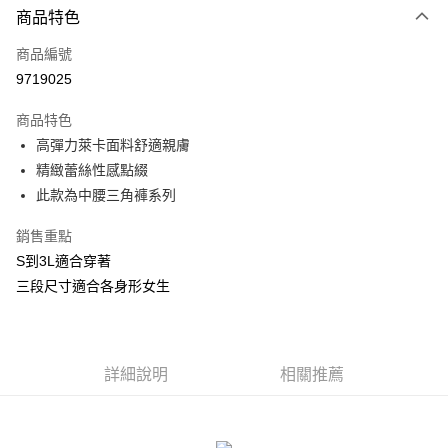
商品特色
信用卡一次付款
商品編號
信用卡分期付款
9719025
3 期 0 利率 每期
NT$116
21家銀行
商品特色
合作金庫商業銀行
第一商業銀行
超商取貨付款
高彈力萊卡面料舒適親膚
華南商業銀行
彰化商業銀行
精緻蕾絲性感點綴
LINE Pay
上海商業儲蓄銀行
台北富邦商業銀行
國泰世華商業銀行
兆豐國際商業銀行
此款為中腰三角褲系列
Apple Pay
臺灣中小企業銀行
台中商業銀行
銷售重點
匯豐（台灣）商業銀行
華泰商業銀行
街口支付
聯邦商業銀行
遠東國際商業銀行
S到3L適合穿著
元大商業銀行
永豐商業銀行
悠遊付
三段尺寸適合各身形女生
玉山商業銀行
星展（台灣）商業銀行
台新國際商業銀行
中國信託商業銀行
AFTEE先享後付
台灣樂天信用卡公司
相關說明
【關於「AFTEE先享後付」】
詳細說明
相關推薦
ATM付款
AFTEE先享後付是「在收到商品之後才付款」的支付方式。 讓您購物簡單
便利好安心！
貨到付款
１．簡單：不需註冊會員、不需綁卡、不需儲值。
２．便利：只要手機號碼，簡訊認證，即可結帳。