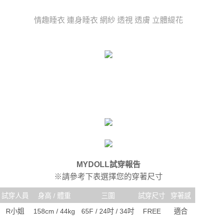
時審查核予不同之上限額度；若仍有額度不足之情形，本公司將視審查結果
每筆NT$80，滿NT$6,000(含以上)免運費
請求用戶進行身份認證。
情趣睡衣 連身睡衣 網紗 透視 透膚 立體緹花
５．嚴禁一人註冊多個帳號或使用他人資訊註冊。若發現惡意使用之情形，
貨到付款(新竹貨運)
恩沛科技股份有限公司將有權停止該用戶之使用額度並採取法律行動。
每筆NT$120
國家/地區配送
查看運費
MYDOLL試穿報告
※請參考下表選擇您的穿著尺寸
試穿人員
身高 / 體重
三圍
試穿尺寸
穿著感
R小姐
158cm / 44kg
65F / 24吋 / 34吋
FREE
適合