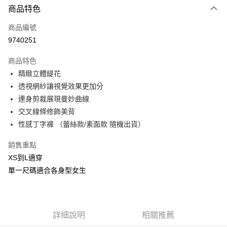
商品特色
信用卡一次付款
商品編號
信用卡分期付款
9740251
3 期 0 利率 每期
NT$232
21家銀行
商品特色
合作金庫商業銀行
第一商業銀行
超商取貨付款
精緻立體緹花
華南商業銀行
彰化商業銀行
透視網紗讓視覺效果更加分
LINE Pay
上海商業儲蓄銀行
台北富邦商業銀行
國泰世華商業銀行
兆豐國際商業銀行
連身剪裁展現曼妙曲線
Apple Pay
臺灣中小企業銀行
台中商業銀行
交叉線條修飾美背
匯豐（台灣）商業銀行
華泰商業銀行
性感丁字褲 （蕾絲款/素面款 隨機出貨）
街口支付
聯邦商業銀行
遠東國際商業銀行
元大商業銀行
永豐商業銀行
悠遊付
銷售重點
玉山商業銀行
星展（台灣）商業銀行
XS到L適穿
台新國際商業銀行
中國信託商業銀行
AFTEE先享後付
單一尺碼適合各身型女生
台灣樂天信用卡公司
相關說明
【關於「AFTEE先享後付」】
ATM付款
AFTEE先享後付是「在收到商品之後才付款」的支付方式。 讓您購物簡單
便利好安心！
貨到付款
１．簡單：不需註冊會員、不需綁卡、不需儲值。
詳細說明
相關推薦
２．便利：只要手機號碼，簡訊認證，即可結帳。