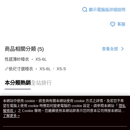
顯示電腦版詳細說明
客服
商品相關分類 (5)
查看全部
性感薄紗睡衣 ‧ XS-6L
📏依尺寸選睡衣 ‧ XS-6L
XS-S
本分類熱銷
全站排行
本網站中使用 cookie，欲查詢有關本網站使用 cookie 方式之詳情，及若您不希
熱門標籤
望在電腦上使用 cookie 時應如何變更電腦的 cookie 設定，請參閱本網站「
隱私
權條款
」之 Cookie 聲明。您繼續使用本網站即表示您同意本公司得按本網站使
用條款之 Cookie 聲明使用 cookie。
了解更多 >