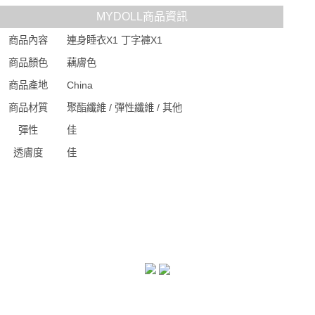
MYDOLL商品資訊
商品內容
連身睡衣X1 丁字褲X1
商品顏色
藕膚色
商品產地
China
商品材質
聚酯纖維 / 彈性纖維 / 其他
彈性
佳
透膚度
佳