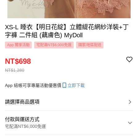
XS-L 睡衣【明日花綻】立體緹花網紗洋裝+丁
字褲 二件組 (藕膚色) MyDoll
App 獨享活動
宅配滿NT$6,000免運
國家/地區配送
NT$698
NT$1,280
App 結帳可享專屬活動優惠價
立即下載
請選擇商品選項
付款與運送方式
宅配滿NT$6,000免運
付款方式