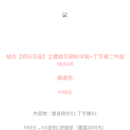
３．安心：先確認商品／服務後，再付款。
運送方式
【「AFTEE先享後付」結帳流程】
全家取貨付款
１．於結帳方式選擇「AFTEE先享後付」後，將跳轉至「AFTEE先享後付」
每筆NT$80
結帳頁面，進行簡訊認證並確認金額後，即可完成結帳。
２．訂單成立數日內，您將收到繳費通知簡訊。
付款後全家取貨
３．收到繳費通知簡訊後14天內，點擊此簡訊中的連結，可透過四大超商／
ATM／網路銀行／等多元方式進行付款，方視為交易完成。
每筆NT$80
※ 請注意：結帳手續完成當下不需立刻繳費，但若您需要取消訂單，請聯絡
購買商品的店家。未經商家同意取消之訂單仍視為有效，需透過AFTEE先享
萊爾富取貨付款
後付繳納相關費用。
睡衣【明日花綻】立體緹花網紗洋裝+丁字褲二件組
每筆NT$120
※ 交易是否成功請以「AFTEE先享後付 」之結帳頁面顯示為準，若有關於
MyDoll
是否繳費成功／繳費後需取消欲退款等相關疑問，請聯繫「AFTEE先享後付
客戶支援中心」
https://netprotections.freshdesk.com/support/home
付款後萊爾富取貨
藕膚色
每筆NT$120
【注意事項】
１．透過由恩沛科技股份有限公司提供之「AFTEE先享後付」服務完成之交
7-11取貨付款
FREE
易，需依本服務之必要範圍內提供個人資料，並將交易相關給付款項請求債
權轉讓予恩沛科技股份有限公司。
每筆NT$80
２．關於個人資料處理事宜，請瀏覽以下網址：
https://aftee.tw/terms/#terms3
付款後7-11取貨
３．未成年的使用者請事先徵得法定代理人或監護人之同意方可使用
內容物：連身睡衣X1 丁字褲X1
每筆NT$80
「AFTEE先享後付」，若未經同意申辦者引起之損失，本公司不負相關責
任。
宅配
FREE→XS號到L號適穿（腰圍28吋內）
４．使用「AFTEE先享後付」時，將依據個別帳號之用戶狀況，依本公司即