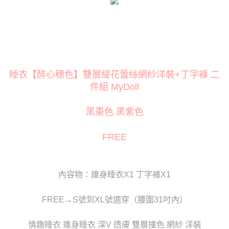
３．安心：先確認商品／服務後，再付款。
運送方式
【「AFTEE先享後付」結帳流程】
全家取貨付款
１．於結帳方式選擇「AFTEE先享後付」後，將跳轉至「AFTEE先享後付」
每筆NT$80
結帳頁面，進行簡訊認證並確認金額後，即可完成結帳。
２．訂單成立數日內，您將收到繳費通知簡訊。
付款後全家取貨
３．收到繳費通知簡訊後14天內，點擊此簡訊中的連結，可透過四大超商／
ATM／網路銀行／等多元方式進行付款，方視為交易完成。
睡衣【醉心穗色】雙層緹花蕾絲網紗洋裝+丁字褲 二
每筆NT$80
※ 請注意：結帳手續完成當下不需立刻繳費，但若您需要取消訂單，請聯絡
件組 MyDoll
購買商品的店家。未經商家同意取消之訂單仍視為有效，需透過AFTEE先享
萊爾富取貨付款
後付繳納相關費用。
每筆NT$120
※ 交易是否成功請以「AFTEE先享後付 」之結帳頁面顯示為準，若有關於
黑棗色 黑紫色
是否繳費成功／繳費後需取消欲退款等相關疑問，請聯繫「AFTEE先享後付
客戶支援中心」
https://netprotections.freshdesk.com/support/home
付款後萊爾富取貨
FREE
每筆NT$120
【注意事項】
１．透過由恩沛科技股份有限公司提供之「AFTEE先享後付」服務完成之交
7-11取貨付款
易，需依本服務之必要範圍內提供個人資料，並將交易相關給付款項請求債
權轉讓予恩沛科技股份有限公司。
每筆NT$80
內容物：連身睡衣X1 丁字褲X1
２．關於個人資料處理事宜，請瀏覽以下網址：
https://aftee.tw/terms/#terms3
付款後7-11取貨
３．未成年的使用者請事先徵得法定代理人或監護人之同意方可使用
FREE→S號到XL號適穿（腰圍31吋內）
每筆NT$80
「AFTEE先享後付」，若未經同意申辦者引起之損失，本公司不負相關責
任。
宅配
情趣睡衣 連身睡衣 深V 透膚 雙層撞色 網紗 洋裝
４．使用「AFTEE先享後付」時，將依據個別帳號之用戶狀況，依本公司即