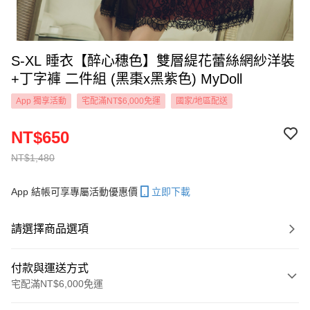
S-XL 睡衣【醉心穗色】雙層緹花蕾絲網紗洋裝
+丁字褲 二件組 (黑棗x黑紫色) MyDoll
App 獨享活動
宅配滿NT$6,000免運
國家/地區配送
NT$650
NT$1,480
App 結帳可享專屬活動優惠價
立即下載
請選擇商品選項
付款與運送方式
宅配滿NT$6,000免運
付款方式