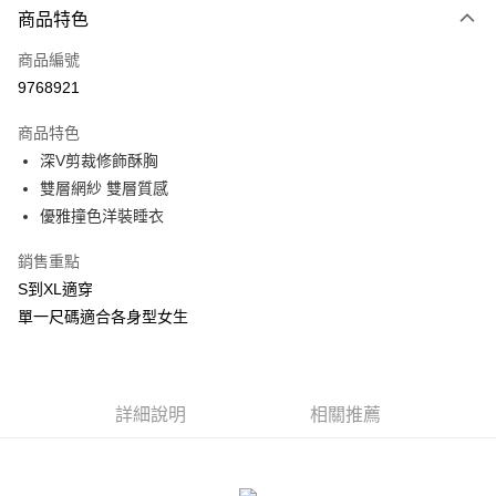
商品特色
信用卡一次付款
商品編號
信用卡分期付款
9768921
3 期 0 利率 每期
NT$216
21家銀行
商品特色
合作金庫商業銀行
第一商業銀行
超商取貨付款
深V剪裁修飾酥胸
華南商業銀行
彰化商業銀行
雙層網紗 雙層質感
LINE Pay
上海商業儲蓄銀行
台北富邦商業銀行
國泰世華商業銀行
兆豐國際商業銀行
優雅撞色洋裝睡衣
Apple Pay
臺灣中小企業銀行
台中商業銀行
銷售重點
匯豐（台灣）商業銀行
華泰商業銀行
街口支付
聯邦商業銀行
遠東國際商業銀行
S到XL適穿
元大商業銀行
永豐商業銀行
悠遊付
單一尺碼適合各身型女生
玉山商業銀行
星展（台灣）商業銀行
台新國際商業銀行
中國信託商業銀行
AFTEE先享後付
台灣樂天信用卡公司
相關說明
【關於「AFTEE先享後付」】
詳細說明
相關推薦
ATM付款
AFTEE先享後付是「在收到商品之後才付款」的支付方式。 讓您購物簡單
便利好安心！
貨到付款
１．簡單：不需註冊會員、不需綁卡、不需儲值。
２．便利：只要手機號碼，簡訊認證，即可結帳。