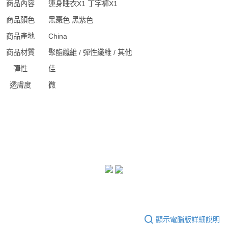
商品內容
連身睡衣X1 丁字褲X1
商品顏色
黑棗色 黑紫色
商品產地
China
商品材質
聚酯纖維 / 彈性纖維 / 其他
彈性
佳
透膚度
微
顯示電腦版詳細說明