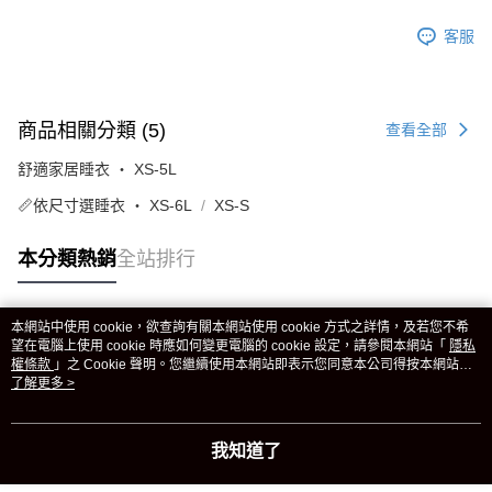
客服
商品相關分類 (5)
查看全部
舒適家居睡衣 ‧ XS-5L
📏依尺寸選睡衣 ‧ XS-6L
XS-S
本分類熱銷
全站排行
本網站中使用 cookie，欲查詢有關本網站使用 cookie 方式之詳情，及若您不希
熱門標籤
望在電腦上使用 cookie 時應如何變更電腦的 cookie 設定，請參閱本網站「
隱私
權條款
」之 Cookie 聲明。您繼續使用本網站即表示您同意本公司得按本網站使
用條款之 Cookie 聲明使用 cookie。
了解更多 >
我知道了