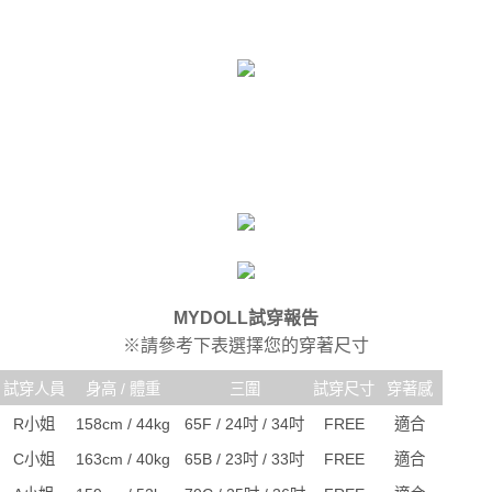
時審查核予不同之上限額度；若仍有額度不足之情形，本公司將視審查結果
每筆NT$80，滿NT$6,000(含以上)免運費
請求用戶進行身份認證。
５．嚴禁一人註冊多個帳號或使用他人資訊註冊。若發現惡意使用之情形，
貨到付款(新竹貨運)
恩沛科技股份有限公司將有權停止該用戶之使用額度並採取法律行動。
每筆NT$120
國家/地區配送
查看運費
MYDOLL試穿報告
※請參考下表選擇您的穿著尺寸
試穿人員
身高 / 體重
三圍
試穿尺寸
穿著感
R小姐
158cm / 44kg
65F / 24吋 / 34吋
FREE
適合
C小姐
163cm / 40kg
65B / 23吋 / 33吋
FREE
適合