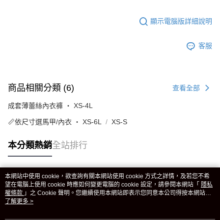
顯示電腦版詳細說明
客服
商品相關分類 (6)
查看全部
成套薄蕾絲內衣褲 ‧ XS-4L
📏依尺寸選馬甲/內衣 ‧ XS-6L
XS-S
本分類熱銷
全站排行
本網站中使用 cookie，欲查詢有關本網站使用 cookie 方式之詳情，及若您不希
熱門標籤
望在電腦上使用 cookie 時應如何變更電腦的 cookie 設定，請參閱本網站「
隱私
權條款
」之 Cookie 聲明。您繼續使用本網站即表示您同意本公司得按本網站使
用條款之 Cookie 聲明使用 cookie。
了解更多 >