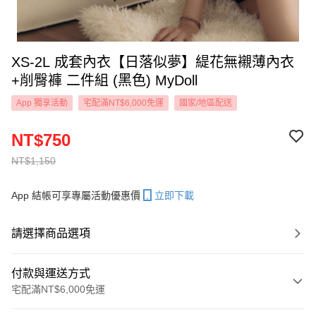
XS-2L 成套內衣【日落似夢】緹花無襯薄內衣
+削臀褲 二件組 (黑色) MyDoll
App 獨享活動
宅配滿NT$6,000免運
國家/地區配送
NT$750
NT$1,150
App 結帳可享專屬活動優惠價
立即下載
請選擇商品選項
付款與運送方式
宅配滿NT$6,000免運
付款方式