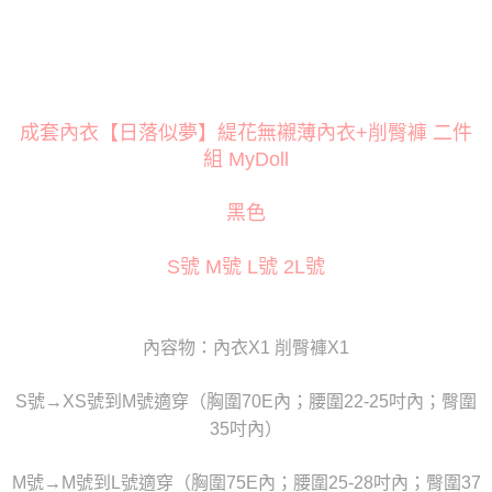
３．安心：先確認商品／服務後，再付款。
運送方式
【「AFTEE先享後付」結帳流程】
全家取貨付款
１．於結帳方式選擇「AFTEE先享後付」後，將跳轉至「AFTEE先享後付」
每筆NT$80
結帳頁面，進行簡訊認證並確認金額後，即可完成結帳。
２．訂單成立數日內，您將收到繳費通知簡訊。
付款後全家取貨
成套內衣【日落似夢】緹花無襯薄內衣+削臀褲 二件
３．收到繳費通知簡訊後14天內，點擊此簡訊中的連結，可透過四大超商／
ATM／網路銀行／等多元方式進行付款，方視為交易完成。
組 MyDoll
每筆NT$80
※ 請注意：結帳手續完成當下不需立刻繳費，但若您需要取消訂單，請聯絡
購買商品的店家。未經商家同意取消之訂單仍視為有效，需透過AFTEE先享
萊爾富取貨付款
後付繳納相關費用。
黑色
每筆NT$120
※ 交易是否成功請以「AFTEE先享後付 」之結帳頁面顯示為準，若有關於
是否繳費成功／繳費後需取消欲退款等相關疑問，請聯繫「AFTEE先享後付
S號 M號 L號 2L號
客戶支援中心」
https://netprotections.freshdesk.com/support/home
付款後萊爾富取貨
每筆NT$120
【注意事項】
１．透過由恩沛科技股份有限公司提供之「AFTEE先享後付」服務完成之交
7-11取貨付款
內容物：內衣X1 削臀褲X1
易，需依本服務之必要範圍內提供個人資料，並將交易相關給付款項請求債
權轉讓予恩沛科技股份有限公司。
每筆NT$80
２．關於個人資料處理事宜，請瀏覽以下網址：
S號→XS號到M號適穿（胸圍70E內；腰圍22-25吋內；臀圍
https://aftee.tw/terms/#terms3
付款後7-11取貨
３．未成年的使用者請事先徵得法定代理人或監護人之同意方可使用
35吋內）
每筆NT$80
「AFTEE先享後付」，若未經同意申辦者引起之損失，本公司不負相關責
任。
宅配
M號→M號到L號適穿（胸圍75E內；腰圍25-28吋內；臀圍37
４．使用「AFTEE先享後付」時，將依據個別帳號之用戶狀況，依本公司即