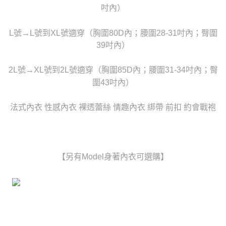
時審查核予不同之上限額度；若仍有額度不足之情形，本公司將視審查結果
吋內）
每筆NT$80，滿NT$6,000(含以上)免運費
請求用戶進行身份認證。
５．嚴禁一人註冊多個帳號或使用他人資訊註冊。若發現惡意使用之情形，
貨到付款(新竹貨運)
L號→L號到XL號適穿（胸圍80D內；腰圍28-31吋內；臀圍
恩沛科技股份有限公司將有權停止該用戶之使用額度並採取法律行動。
每筆NT$120
39吋內）
國家/地區配送
查看運費
2L號→XL號到2L號適穿（胸圍85D內；腰圍31-34吋內；臀
圍43吋內）
法式內衣 性感內衣 裸透蕾絲 情趣內衣 綁帶 前扣 約會戰袍
【另有Model身著內衣可選購】