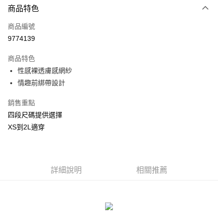
商品特色
信用卡一次付款
商品編號
信用卡分期付款
9774139
3 期 0 利率 每期
NT$250
21家銀行
商品特色
合作金庫商業銀行
第一商業銀行
超商取貨付款
性感裸透膚感網紗
華南商業銀行
彰化商業銀行
情趣前綁帶設計
LINE Pay
上海商業儲蓄銀行
台北富邦商業銀行
國泰世華商業銀行
兆豐國際商業銀行
Apple Pay
銷售重點
臺灣中小企業銀行
台中商業銀行
四段尺碼提供選擇
匯豐（台灣）商業銀行
華泰商業銀行
街口支付
聯邦商業銀行
遠東國際商業銀行
XS到2L適穿
元大商業銀行
永豐商業銀行
悠遊付
玉山商業銀行
星展（台灣）商業銀行
台新國際商業銀行
中國信託商業銀行
AFTEE先享後付
台灣樂天信用卡公司
相關說明
詳細說明
相關推薦
【關於「AFTEE先享後付」】
ATM付款
AFTEE先享後付是「在收到商品之後才付款」的支付方式。 讓您購物簡單
便利好安心！
貨到付款
１．簡單：不需註冊會員、不需綁卡、不需儲值。
２．便利：只要手機號碼，簡訊認證，即可結帳。