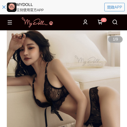
MYDOLL
開啟APP
立刻使用官方APP
0
1
/
9