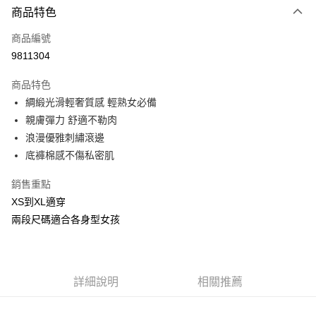
商品特色
信用卡一次付款
商品編號
信用卡分期付款
9811304
3 期 0 利率 每期
NT$99
21家銀行
商品特色
合作金庫商業銀行
第一商業銀行
超商取貨付款
綢緞光滑輕奢質感 輕熟女必備
華南商業銀行
彰化商業銀行
親膚彈力 舒適不勒肉
LINE Pay
上海商業儲蓄銀行
台北富邦商業銀行
國泰世華商業銀行
兆豐國際商業銀行
浪漫優雅刺繡滾邊
Apple Pay
臺灣中小企業銀行
台中商業銀行
底褲棉感不傷私密肌
匯豐（台灣）商業銀行
華泰商業銀行
街口支付
聯邦商業銀行
遠東國際商業銀行
銷售重點
元大商業銀行
永豐商業銀行
悠遊付
XS到XL適穿
玉山商業銀行
星展（台灣）商業銀行
兩段尺碼適合各身型女孩
台新國際商業銀行
中國信託商業銀行
AFTEE先享後付
台灣樂天信用卡公司
相關說明
【關於「AFTEE先享後付」】
ATM付款
AFTEE先享後付是「在收到商品之後才付款」的支付方式。 讓您購物簡單
詳細說明
相關推薦
便利好安心！
貨到付款
１．簡單：不需註冊會員、不需綁卡、不需儲值。
２．便利：只要手機號碼，簡訊認證，即可結帳。