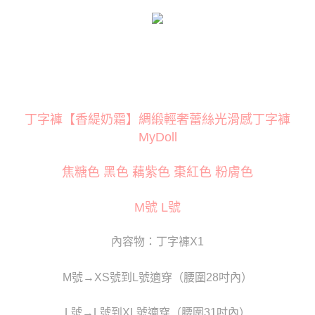
３．安心：先確認商品／服務後，再付款。
運送方式
【「AFTEE先享後付」結帳流程】
全家取貨付款
１．於結帳方式選擇「AFTEE先享後付」後，將跳轉至「AFTEE先享後付」
每筆NT$80
結帳頁面，進行簡訊認證並確認金額後，即可完成結帳。
２．訂單成立數日內，您將收到繳費通知簡訊。
付款後全家取貨
３．收到繳費通知簡訊後14天內，點擊此簡訊中的連結，可透過四大超商／
ATM／網路銀行／等多元方式進行付款，方視為交易完成。
每筆NT$80
※ 請注意：結帳手續完成當下不需立刻繳費，但若您需要取消訂單，請聯絡
丁字褲【香緹奶霜】綢緞輕奢蕾絲光滑感丁字褲
購買商品的店家。未經商家同意取消之訂單仍視為有效，需透過AFTEE先享
萊爾富取貨付款
後付繳納相關費用。
MyDoll
每筆NT$120
※ 交易是否成功請以「AFTEE先享後付 」之結帳頁面顯示為準，若有關於
是否繳費成功／繳費後需取消欲退款等相關疑問，請聯繫「AFTEE先享後付
焦糖色 黑色 藕紫色 棗紅色 粉膚色
客戶支援中心」
https://netprotections.freshdesk.com/support/home
付款後萊爾富取貨
每筆NT$120
【注意事項】
M號 L號
１．透過由恩沛科技股份有限公司提供之「AFTEE先享後付」服務完成之交
7-11取貨付款
易，需依本服務之必要範圍內提供個人資料，並將交易相關給付款項請求債
權轉讓予恩沛科技股份有限公司。
每筆NT$80
內容物：丁字褲X1
２．關於個人資料處理事宜，請瀏覽以下網址：
https://aftee.tw/terms/#terms3
付款後7-11取貨
３．未成年的使用者請事先徵得法定代理人或監護人之同意方可使用
M號→XS號到L號適穿（腰圍28吋內）
每筆NT$80
「AFTEE先享後付」，若未經同意申辦者引起之損失，本公司不負相關責
任。
宅配
４．使用「AFTEE先享後付」時，將依據個別帳號之用戶狀況，依本公司即
L號→L號到XL號適穿（腰圍31吋內）