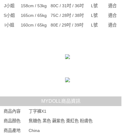
J小姐
158cm / 53kg
80C / 31吋 / 36吋
L號
適合
S小姐
165cm / 65kg
75C / 28吋 / 38吋
L號
適合
I小姐
160cm / 65kg
80E / 29吋 / 39吋
L號
適合
MYDOLL商品資訊
商品內容
丁字褲X1
商品顏色
焦糖色 黑色 藕紫色 棗紅色 粉膚色
商品產地
China