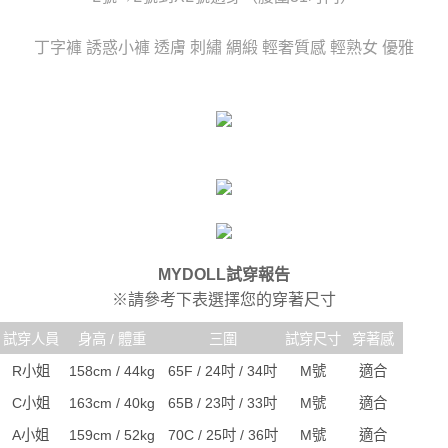
時審查核予不同之上限額度；若仍有額度不足之情形，本公司將視審查結果
每筆NT$80，滿NT$6,000(含以上)免運費
請求用戶進行身份認證。
丁字褲 誘惑小褲 透膚 刺繡 綢緞 輕奢質感 輕熟女 優雅
５．嚴禁一人註冊多個帳號或使用他人資訊註冊。若發現惡意使用之情形，
貨到付款(新竹貨運)
恩沛科技股份有限公司將有權停止該用戶之使用額度並採取法律行動。
每筆NT$120
國家/地區配送
查看運費
MYDOLL試穿報告
※請參考下表選擇您的穿著尺寸
試穿人員
身高 / 體重
三圍
試穿尺寸
穿著感
R小姐
158cm / 44kg
65F / 24吋 / 34吋
M號
適合
C小姐
163cm / 40kg
65B / 23吋 / 33吋
M號
適合
A小姐
159cm / 52kg
70C / 25吋 / 36吋
M號
適合