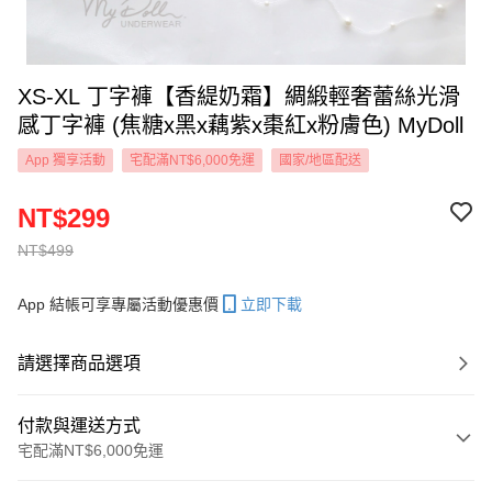
XS-XL 丁字褲【香緹奶霜】綢緞輕奢蕾絲光滑
感丁字褲 (焦糖x黑x藕紫x棗紅x粉膚色) MyDoll
App 獨享活動
宅配滿NT$6,000免運
國家/地區配送
NT$299
NT$499
App 結帳可享專屬活動優惠價
立即下載
請選擇商品選項
付款與運送方式
宅配滿NT$6,000免運
付款方式