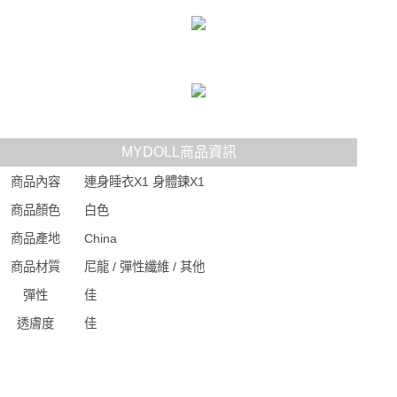
MYDOLL商品資訊
商品內容
連身睡衣X1 身體鍊X1
商品顏色
白色
商品產地
China
商品材質
尼龍 / 彈性纖維 / 其他
彈性
佳
透膚度
佳