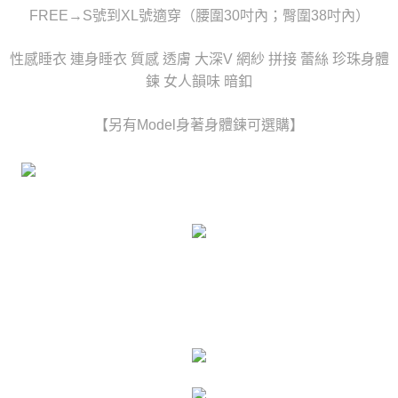
時審查核予不同之上限額度；若仍有額度不足之情形，本公司將視審查結果
FREE→S號到XL號適穿（腰圍30吋內；臀圍38吋內）
每筆NT$80，滿NT$6,000(含以上)免運費
請求用戶進行身份認證。
５．嚴禁一人註冊多個帳號或使用他人資訊註冊。若發現惡意使用之情形，
貨到付款(新竹貨運)
性感睡衣 連身睡衣 質感 透膚 大深V 網紗 拼接 蕾絲 珍珠身體
恩沛科技股份有限公司將有權停止該用戶之使用額度並採取法律行動。
每筆NT$120
鍊 女人韻味 暗釦
國家/地區配送
查看運費
【另有Model身著身體鍊可選購】