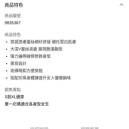
商品特色
信用卡一次付款
商品編號
信用卡分期付款
9835367
3 期 0 利率 每期
NT$283
21家銀行
商品特色
合作金庫商業銀行
第一商業銀行
超商取貨付款
質感透膚蕾絲網紗拼接 襯托雪白肌膚
華南商業銀行
彰化商業銀行
大深V蕾絲滾邊 展現飽滿胸型
LINE Pay
上海商業儲蓄銀行
台北富邦商業銀行
國泰世華商業銀行
兆豐國際商業銀行
彈力繃帶線條修飾身型
Apple Pay
臺灣中小企業銀行
台中商業銀行
美背設計
匯豐（台灣）商業銀行
華泰商業銀行
底褲暗釦方便穿脫
街口支付
聯邦商業銀行
遠東國際商業銀行
搭配珍珠身體鍊提升女人優雅韻味
元大商業銀行
永豐商業銀行
悠遊付
玉山商業銀行
星展（台灣）商業銀行
銷售重點
台新國際商業銀行
中國信託商業銀行
AFTEE先享後付
S到XL適穿
台灣樂天信用卡公司
相關說明
單一尺碼適合各身型女生
【關於「AFTEE先享後付」】
ATM付款
AFTEE先享後付是「在收到商品之後才付款」的支付方式。 讓您購物簡單
便利好安心！
貨到付款
１．簡單：不需註冊會員、不需綁卡、不需儲值。
２．便利：只要手機號碼，簡訊認證，即可結帳。