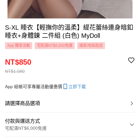
S-XL 睡衣【輕撫你的溫柔】緹花蕾絲連身暗釦
睡衣+身體鍊 二件組 (白色) MyDoll
App 獨享活動
宅配滿NT$6,000免運
國家/地區配送
NT$850
NT$1,080
App 結帳可享專屬活動優惠價
立即下載
請選擇商品選項
付款與運送方式
宅配滿NT$6,000免運
付款方式