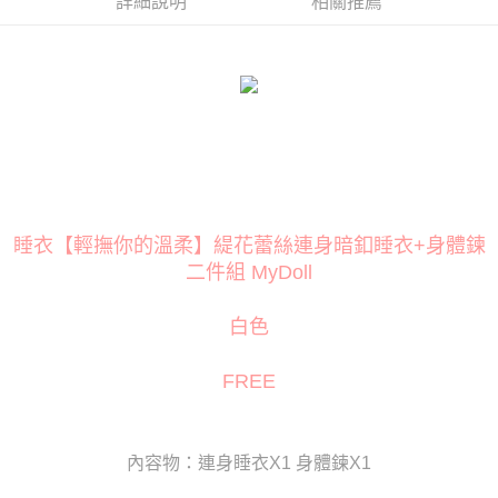
詳細說明
相關推薦
３．安心：先確認商品／服務後，再付款。
運送方式
【「AFTEE先享後付」結帳流程】
全家取貨付款
１．於結帳方式選擇「AFTEE先享後付」後，將跳轉至「AFTEE先享後付」
每筆NT$80
結帳頁面，進行簡訊認證並確認金額後，即可完成結帳。
２．訂單成立數日內，您將收到繳費通知簡訊。
付款後全家取貨
３．收到繳費通知簡訊後14天內，點擊此簡訊中的連結，可透過四大超商／
ATM／網路銀行／等多元方式進行付款，方視為交易完成。
每筆NT$80
※ 請注意：結帳手續完成當下不需立刻繳費，但若您需要取消訂單，請聯絡
購買商品的店家。未經商家同意取消之訂單仍視為有效，需透過AFTEE先享
萊爾富取貨付款
後付繳納相關費用。
每筆NT$120
※ 交易是否成功請以「AFTEE先享後付 」之結帳頁面顯示為準，若有關於
睡衣【輕撫你的溫柔】緹花蕾絲連身暗釦睡衣+身體鍊
是否繳費成功／繳費後需取消欲退款等相關疑問，請聯繫「AFTEE先享後付
二件組 MyDoll
客戶支援中心」
https://netprotections.freshdesk.com/support/home
付款後萊爾富取貨
每筆NT$120
【注意事項】
白色
１．透過由恩沛科技股份有限公司提供之「AFTEE先享後付」服務完成之交
7-11取貨付款
易，需依本服務之必要範圍內提供個人資料，並將交易相關給付款項請求債
權轉讓予恩沛科技股份有限公司。
每筆NT$80
FREE
２．關於個人資料處理事宜，請瀏覽以下網址：
https://aftee.tw/terms/#terms3
付款後7-11取貨
３．未成年的使用者請事先徵得法定代理人或監護人之同意方可使用
每筆NT$80
「AFTEE先享後付」，若未經同意申辦者引起之損失，本公司不負相關責
內容物：連身睡衣X1 身體鍊X1
任。
宅配
４．使用「AFTEE先享後付」時，將依據個別帳號之用戶狀況，依本公司即