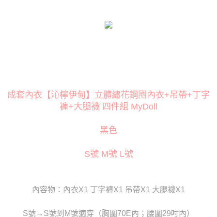
３．安心：先確認商品／服務後，再付款。
運送方式
【「AFTEE先享後付」結帳流程】
全家取貨付款
１．於結帳方式選擇「AFTEE先享後付」後，將跳轉至「AFTEE先享後付」
每筆NT$80
結帳頁面，進行簡訊認證並確認金額後，即可完成結帳。
２．訂單成立數日內，您將收到繳費通知簡訊。
付款後全家取貨
３．收到繳費通知簡訊後14天內，點擊此簡訊中的連結，可透過四大超商／
ATM／網路銀行／等多元方式進行付款，方視為交易完成。
每筆NT$80
※ 請注意：結帳手續完成當下不需立刻繳費，但若您需要取消訂單，請聯絡
購買商品的店家。未經商家同意取消之訂單仍視為有效，需透過AFTEE先享
萊爾富取貨付款
後付繳納相關費用。
成套內衣【沁檸伊甸】立體繡花鋼圈內衣+吊帶+丁字
每筆NT$120
※ 交易是否成功請以「AFTEE先享後付 」之結帳頁面顯示為準，若有關於
褲+大腿襪 四件組 MyDoll
是否繳費成功／繳費後需取消欲退款等相關疑問，請聯繫「AFTEE先享後付
客戶支援中心」
https://netprotections.freshdesk.com/support/home
付款後萊爾富取貨
黑色
每筆NT$120
【注意事項】
１．透過由恩沛科技股份有限公司提供之「AFTEE先享後付」服務完成之交
7-11取貨付款
S號 M號 L號
易，需依本服務之必要範圍內提供個人資料，並將交易相關給付款項請求債
權轉讓予恩沛科技股份有限公司。
每筆NT$80
２．關於個人資料處理事宜，請瀏覽以下網址：
https://aftee.tw/terms/#terms3
付款後7-11取貨
３．未成年的使用者請事先徵得法定代理人或監護人之同意方可使用
內容物：內衣X1 丁字褲X1 吊帶X1 大腿襪X1
每筆NT$80
「AFTEE先享後付」，若未經同意申辦者引起之損失，本公司不負相關責
任。
宅配
S號→S號到M號適穿（胸圍70E內；腰圍29吋內）
４．使用「AFTEE先享後付」時，將依據個別帳號之用戶狀況，依本公司即