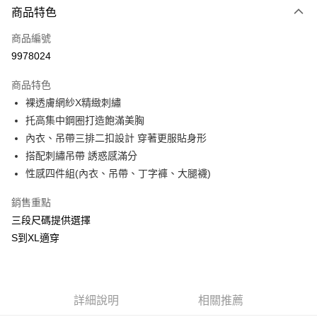
商品特色
信用卡一次付款
商品編號
信用卡分期付款
9978024
3 期 0 利率 每期
NT$460
21家銀行
商品特色
合作金庫商業銀行
第一商業銀行
超商取貨付款
裸透膚網紗X精緻刺繡
華南商業銀行
彰化商業銀行
托高集中鋼圈打造飽滿美胸
LINE Pay
上海商業儲蓄銀行
台北富邦商業銀行
國泰世華商業銀行
兆豐國際商業銀行
內衣、吊帶三排二扣設計 穿著更服貼身形
Apple Pay
臺灣中小企業銀行
台中商業銀行
搭配刺繡吊帶 誘惑感滿分
匯豐（台灣）商業銀行
華泰商業銀行
性感四件組(內衣、吊帶、丁字褲、大腿襪)
街口支付
聯邦商業銀行
遠東國際商業銀行
元大商業銀行
永豐商業銀行
悠遊付
銷售重點
玉山商業銀行
星展（台灣）商業銀行
三段尺碼提供選擇
台新國際商業銀行
中國信託商業銀行
AFTEE先享後付
S到XL適穿
台灣樂天信用卡公司
相關說明
【關於「AFTEE先享後付」】
ATM付款
AFTEE先享後付是「在收到商品之後才付款」的支付方式。 讓您購物簡單
便利好安心！
貨到付款
１．簡單：不需註冊會員、不需綁卡、不需儲值。
詳細說明
相關推薦
２．便利：只要手機號碼，簡訊認證，即可結帳。