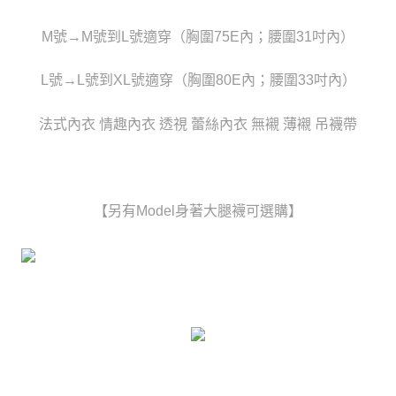
時審查核予不同之上限額度；若仍有額度不足之情形，本公司將視審查結果
每筆NT$80，滿NT$6,000(含以上)免運費
請求用戶進行身份認證。
M號→M號到L號適穿（胸圍75E內；腰圍31吋內）
５．嚴禁一人註冊多個帳號或使用他人資訊註冊。若發現惡意使用之情形，
貨到付款(新竹貨運)
恩沛科技股份有限公司將有權停止該用戶之使用額度並採取法律行動。
每筆NT$120
L號→L號到XL號適穿（胸圍80E內；腰圍33吋內）
國家/地區配送
查看運費
法式內衣 情趣內衣 透視 蕾絲內衣 無襯 薄襯 吊襪帶
【另有Model身著大腿襪可選購】